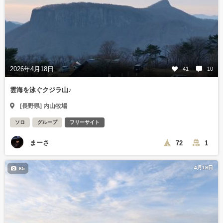
2026年4月18日
41
10
雲海を泳ぐクジラ山♪
[長野県] 内山牧場
ソロ
グループ
フリーサイト
まーさ
72
1
4月19日
65