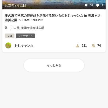
2026年7月31日
34
2
夏の海で秋穂の特産品を堪能する旨いものおじキャン△ in 美濃ヶ浜
海浜公園 〜 CAMP NO.205
[山口県] 美濃ケ浜海浜広場
ソロ
フリーサイト
おじキャン△
211
74
もっとみる