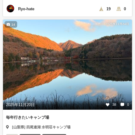
Ryo-hate
19
0
2025年11月24日
14
2025年11月20日
38
0
毎年行きたいキャンプ場
[山梨県] 四尾連湖 水明荘キャンプ場