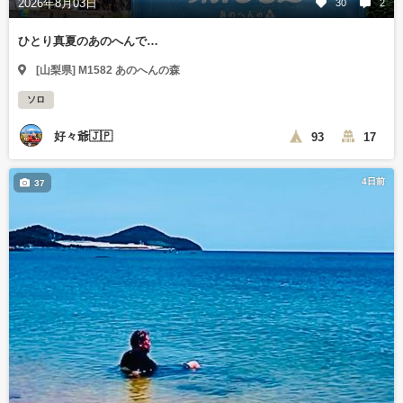
2026年8月03日
30
2
ひとり真夏のあのへんで…
[山梨県] M1582 あのへんの森
ソロ
好々爺🇯🇵
93
17
4日前
37