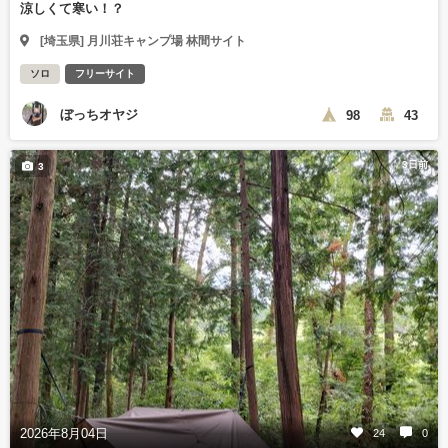
涼しくて寒い！？
[埼玉県] 月川荘キャンプ場 林間サイト
ソロ
フリーサイト
ぼっちオヤジ
98
43
3日前
3
2026年8月04日
24
0