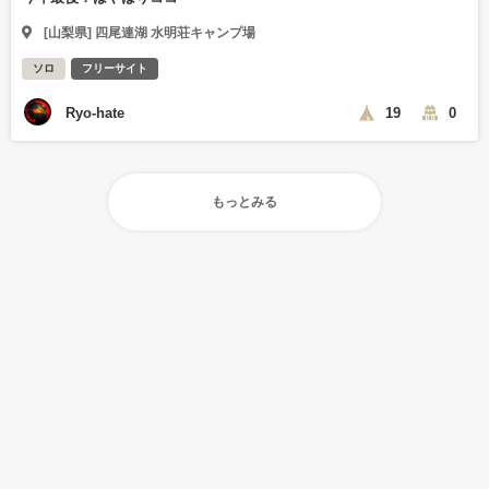
[山梨県] 四尾連湖 水明荘キャンプ場
ソロ
フリーサイト
Ryo-hate
19
0
もっとみる