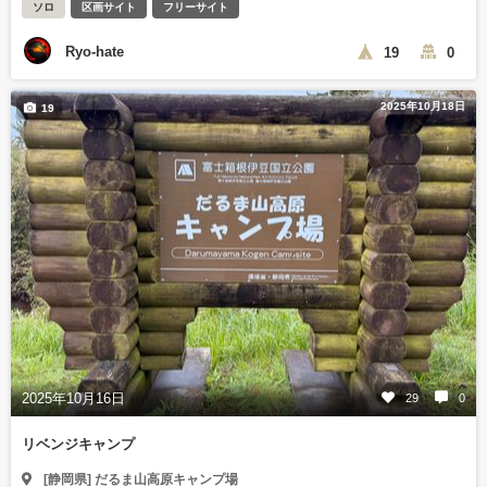
ソロ
区画サイト
フリーサイト
Ryo-hate
19
0
2025年10月18日
19
2025年10月16日
29
0
リベンジキャンプ
[静岡県] だるま山高原キャンプ場