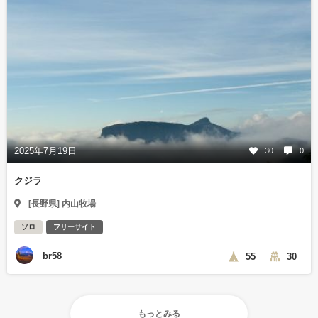
2025年7月19日
30
0
クジラ
[長野県] 内山牧場
ソロ
フリーサイト
br58
55
30
もっとみる