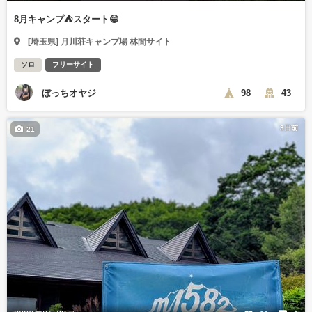
8月キャンプ⛺️スタート😁
[埼玉県] 月川荘キャンプ場 林間サイト
ソロ
フリーサイト
ぼっちオヤジ
98
43
3日前
21