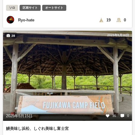
ソロ
区画サイト
オートサイト
Ryo-hate
19
0
2025年5月16日
28
2025年5月15日
35
0
鰻美味し浜松、しぐれ美味し富士宮