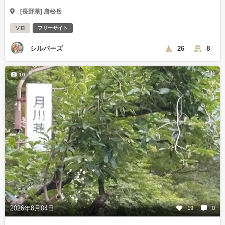
[長野県] 唐松岳
ソロ
フリーサイト
シルバーズ
26
8
2日前
10
2026年8月04日
19
0