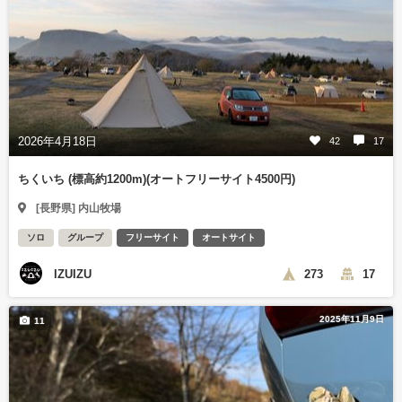
2026年4月18日
42
17
ちくいち (標高約1200m)(オートフリーサイト4500円)
[長野県] 内山牧場
ソロ
グループ
フリーサイト
オートサイト
IZUIZU
273
17
2025年11月9日
11