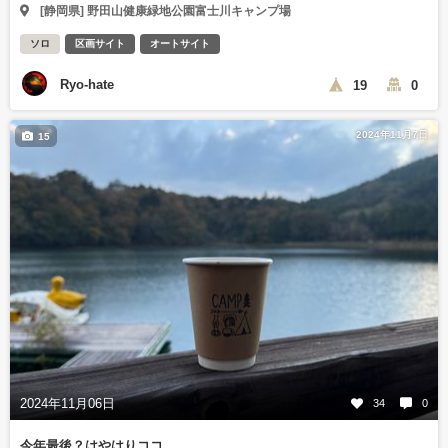
[静岡県] 野田山健康緑地公園富士川キャンプ場
ソロ
区画サイト
オートサイト
Ryo-hate
19
0
2024年11月7日
15
2024年11月06日
34
0
今年最後？はやはりココ