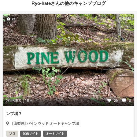
Ryo-hateさんの他のキャンプブログ
6月20日
22
2026年6月18日
29
0
ンプ場？
[山梨県] パインウッド オートキャンプ場
ソロ
区画サイト
オートサイト