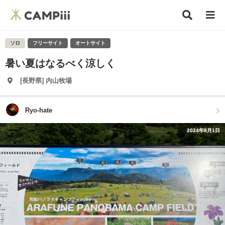
ソロ
フリーサイト
オートサイト
暑い夏はなるべく涼しく
[長野県] 内山牧場
Ryo-hate
2024年8月1日