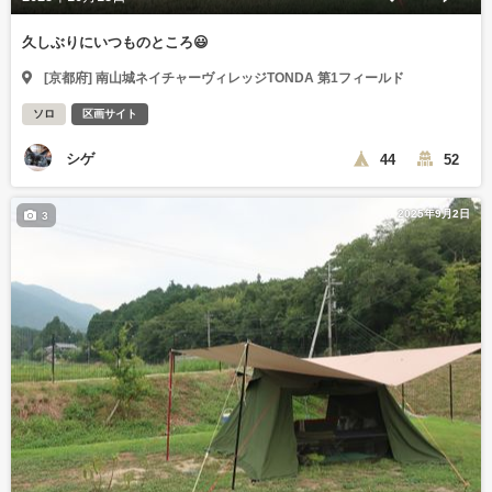
久しぶりにいつものところ😃
[京都府] 南山城ネイチャーヴィレッジTONDA 第1フィールド
ソロ
区画サイト
シゲ
44
52
2025年9月2日
3