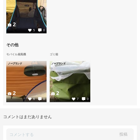
2
5
0
その他
モバイル扇風機
ゴミ箱
ノーブランド
ノーブランド
2
2
6
0
7
0
コメントはまだありません
投稿