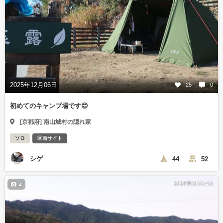
2025年12月06日
25
0
初めてのキャンプ場です😊
[京都府] 南山城村の隠れ家
ソロ
区画サイト
シゲ
44
52
2025年10月14日
4