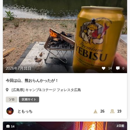
2026年7月31日
14
0
今回は山、熊おらんかったが！
[広島県] キャンプ&コテージ フォレスタ広島
ソロ
区画サイト
ともっち
26
19
2日前
14