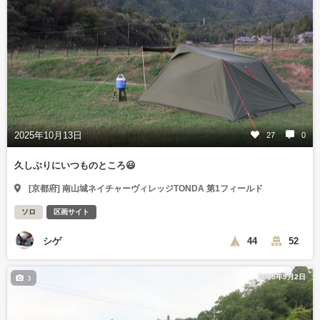
2025年10月13日
27
0
久しぶりにいつものところ😃
[京都府] 南山城ネイチャーヴィレッジTONDA 第1フィールド
ソロ
区画サイト
シゲ
44
52
2025年9月2日
3