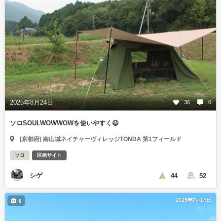
2025年8月24日
36
0
ソロSOULWOWWOWを使いやすく😃
[京都府] 南山城ネイチャーヴィレッジTONDA 第1フィールド
ソロ
区画サイト
シゲ
44
52
2025年7月14日
8