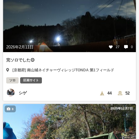
2026年2月11日
27
0
完ソロでした😊
[京都府] 南山城ネイチャーヴィレッジTONDA 第1フィールド
ソロ
区画サイト
シゲ
44
52
2025年12月7日
8