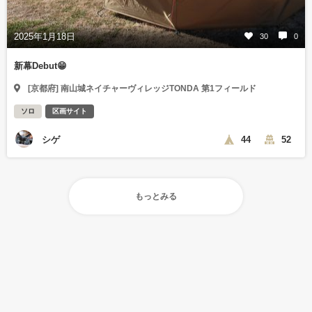
2025年1月18日
30
0
新幕Debut😁
[京都府] 南山城ネイチャーヴィレッジTONDA 第1フィールド
ソロ
区画サイト
シゲ
44
52
もっとみる