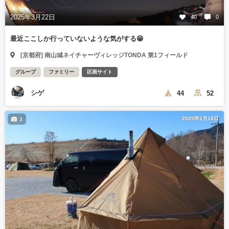
2025年3月22日
40
0
最近ここしか行っていないような気がする😁
[京都府] 南山城ネイチャーヴィレッジTONDA 第1フィールド
グループ
ファミリー
区画サイト
シゲ
44
52
2025年1月18日
3