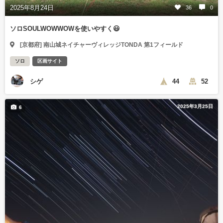
2025年8月24日
36
0
ソロSOULWOWWOWを使いやすく😃
[京都府] 南山城ネイチャーヴィレッジTONDA 第1フィールド
ソロ
区画サイト
シゲ
44
52
2025年3月25日
6