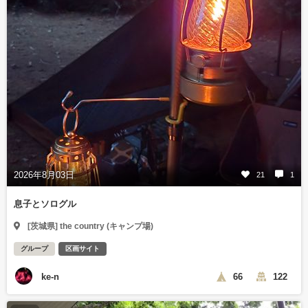
2026年8月03日
21
1
息子とソログル
[茨城県] the country (キャンプ場)
グループ
区画サイト
ke-n
66
122