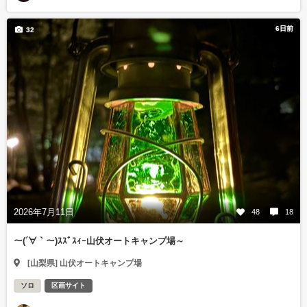
6日前
32
2026年7月11日
48
18
～(´∀｀～)ｽｽﾞｽｨｰ山伏オートキャンプ場～
[山梨県] 山伏オートキャンプ場
ソロ
区画サイト