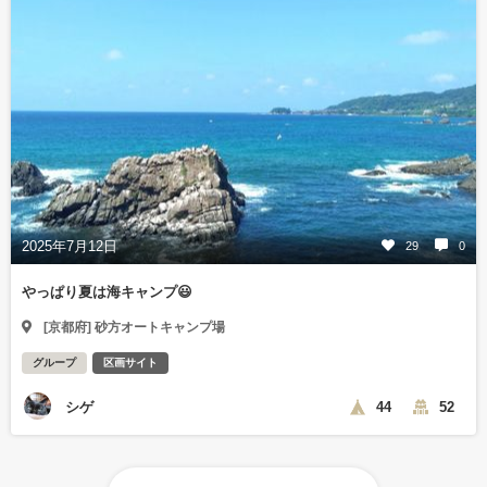
2025年7月12日
29
0
やっぱり夏は海キャンプ😃
[京都府] 砂方オートキャンプ場
グループ
区画サイト
シゲ
44
52