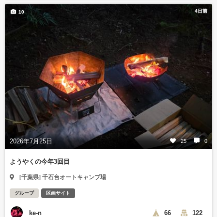
4日前
10
2026年7月25日
25
0
ようやくの今年3回目
[千葉県] 千石台オートキャンプ場
グループ
区画サイト
ke-n
66
122