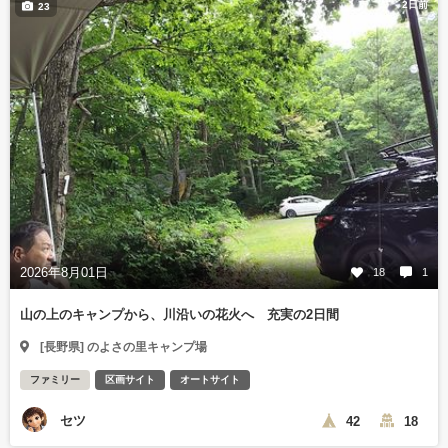
2日前
23
2026年8月01日
18
1
山の上のキャンプから、川沿いの花火へ 充実の2日間
[長野県] のよさの里キャンプ場
ファミリー
区画サイト
オートサイト
セツ
42
18