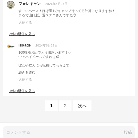
フォレキャン
2024年6月27日
すごいペース！ほぼ週1でキャンプ行ってる計算になりますね！
まるで山口版、週スナ？さんですね😊
返信する
2件の返信を見る
Hikage
2024年6月27日
100投稿おめでとう御座います！✨
中々ハイペースですねぇ😂
彼女や友人にも祝福してもらえて、
100投稿目に相応しいキャンプでしたね👍✨
続きを読む
返信する
1件の返信を見る
1
2
次へ
投稿