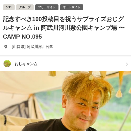
ソロ
グループ
フリーサイト
オートサイト
記念すべき100投稿目を祝うサプライズおじグ
ルキャン△ in 阿武川河川敷公園キャンプ場 〜
CAMP NO.095
[山口県] 阿武川河川公園
おじキャン△