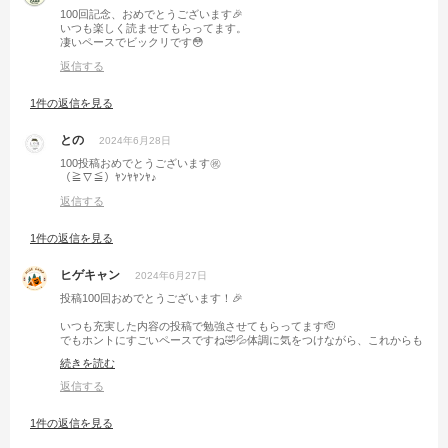
100回記念、おめでとうございます🎉
いつも楽しく読ませてもらってます。
凄いペースでビックリです😳
返信する
1件の返信を見る
との
2024年6月28日
100投稿おめでとうございます㊗️
（≧∇≦）ﾔﾝﾔﾔﾝﾔ♪
返信する
1件の返信を見る
ヒゲキャン
2024年6月27日
投稿100回おめでとうございます！🎉
いつも充実した内容の投稿で勉強させてもらってます🫡
でもホントにすごいペースですね🤣💦体調に気をつけながら、これからも
彼女さんと仲良くキャンプを楽しんでくださいね！👍
続きを読む
返信する
1件の返信を見る