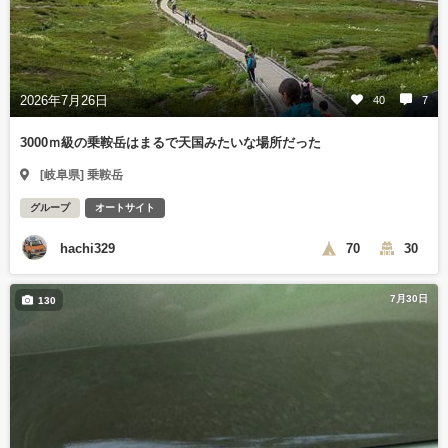
2026年7月26日
40
7
3000ｍ級の乗鞍岳はまるで天国みたいな場所だった
[岐阜県] 乗鞍岳
グループ
オートサイト
hachi329
70
30
7月30日
130