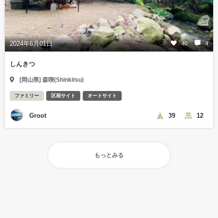
2024年6月01日
40
4
しんきつ
[岡山県] 森喫(Shinkitsu)
ファミリー
区画サイト
オートサイト
Groot
39
12
もっとみる