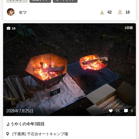
セツ
42
18
3日前
10
2026年7月25日
23
0
ようやくの今年3回目
[千葉県] 千石台オートキャンプ場