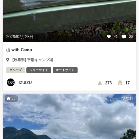
2026年7月25日
41
20
山 with Camp
[岐阜県] 平湯キャンプ場
グループ
フリーサイト
オートサイト
IZUIZU
273
17
7月29日
23