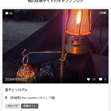
他の区画サイトのキャンプブログ
1日前
14
2026年8月03日
20
0
息子とソログル
[茨城県] the country (キャンプ場)
グループ
区画サイト