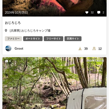
2024年10月05日
32
2
おじろじろ
[兵庫県] おじろじろキャンプ場
ファミリー
オートサイト
フリーサイト
区画サイト
Groot
39
12
2024年7月21日
9