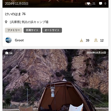
2024年11月03日
21
0
けいのはま 76
[兵庫県] 気比の浜キャンプ場
ファミリー
区画サイト
オートサイト
Groot
39
12
2024年10月14日
14