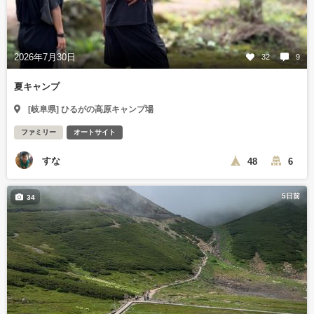
2026年7月30日
32
9
夏キャンプ
[岐阜県] ひるがの高原キャンプ場
ファミリー
オートサイト
すな
48
6
5日前
34