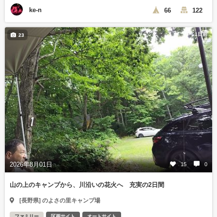
ke-n
66
122
1日前
23
2026年8月01日
15
0
山の上のキャンプから、川沿いの花火へ 充実の2日間
[長野県] のよさの里キャンプ場
ファミリー
区画サイト
オートサイト