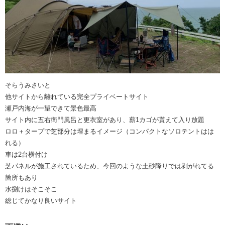
そらうみさいと
他サイトから離れている完全プライベートサイト
瀬戸内海が一望できて景色最高
サイト内に五右衛門風呂と更衣室があり、薪1カゴが貰えて入り放題
ロロ＋タープで芝部分は埋まるイメージ（コンパクトなソロテントはは
れる）
車は2台横付け
芝パネルが施工されているため、今回のような土砂降りでは剥がれてる
箇所もあり
水捌けはそこそこ
総じてかなり良いサイト