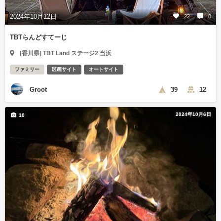
2024年10月12日
22
0
TBTらんどすてーじ
[香川県] TBT Land ステージ2 当浜
ファミリー
区画サイト
オートサイト
Groot
39
12
2024年10月6日
10