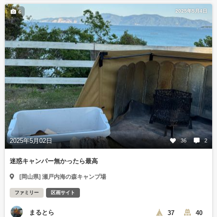
2025年5月4日
6
2025年5月02日
36
2
迷惑キャンパー無かったら最高
[岡山県] 瀬戸内海の森キャンプ場
ファミリー
区画サイト
まるとら
37
40