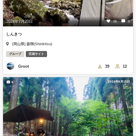
2024年7月20日
26
0
しんきつ
[岡山県] 森喫(Shinkitsu)
グループ
区画サイト
Groot
39
12
2024年6月15日
6