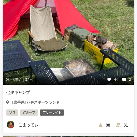
2026年7月07日
44
2
七夕キャンプ
[岩手県] 花巻スポーツランド
ソロ
グループ
フリーサイト
こまってぃ
98
31