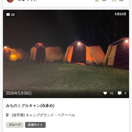
5月22日
22
2026年5月09日
41
4
みちのくグルキャン(🍮多め)
[岩手県] キャンプグランド・ベアーベル
グループ
区画サイト