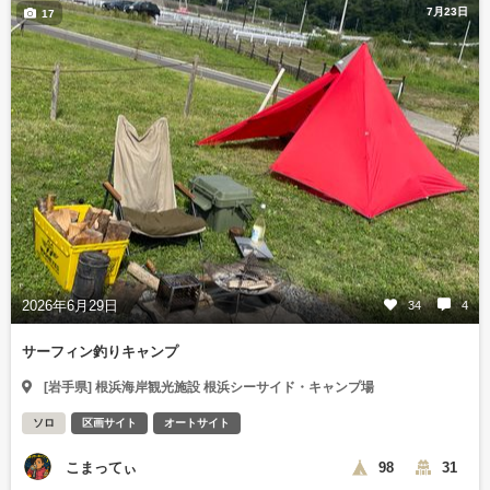
7月23日
17
2026年6月29日
34
4
サーフィン釣りキャンプ
[岩手県] 根浜海岸観光施設 根浜シーサイド・キャンプ場
ソロ
区画サイト
オートサイト
こまってぃ
98
31