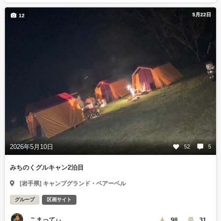
5月22日
12
2026年5月10日
52
5
みちのくグルキャン2泊目
[岩手県] キャンプグランド・ベアーベル
グループ
区画サイト
こまってぃ
98
31