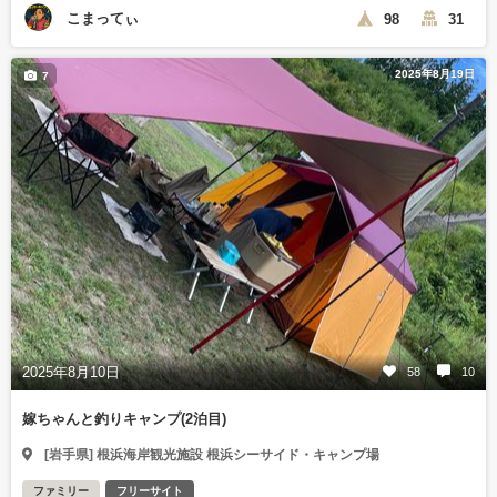
こまってぃ
98
31
2025年8月19日
7
2025年8月10日
58
10
嫁ちゃんと釣りキャンプ(2泊目)
[岩手県] 根浜海岸観光施設 根浜シーサイド・キャンプ場
ファミリー
フリーサイト