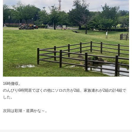
16時撤収。
のんびり6時間居てぼくの他にソロの方が2組、家族連れが2組の計4組で
した。
次回は彩湖・道満かな～。