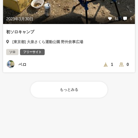
2023年3月30日
51
5
初ソロキャンプ
[東京都] 大泉さくら運動公園 野外炊事広場
ソロ
フリーサイト
ベロ
1
0
もっとみる