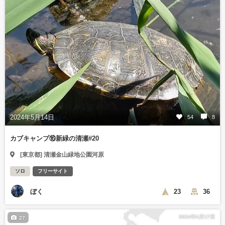
2024年5月14日
54
8
カブキャンプ⑯新緑の清瀬#20
[東京都] 清瀬金山緑地公園河原
ソロ
フリーサイト
ぼく
23
36
2024年4月17日
27