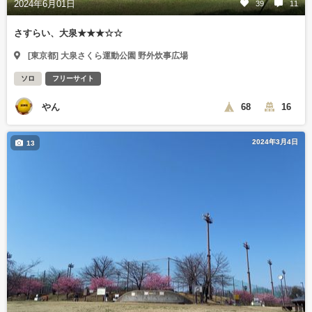
2024年6月01日
39
11
さすらい、大泉★★★☆☆
[東京都] 大泉さくら運動公園 野外炊事広場
ソロ
フリーサイト
やん
68
16
2024年3月4日
13