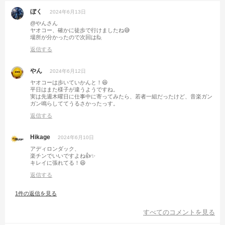
ぼく
2024年6月13日
@やんさん
ヤオコー、確かに徒歩で行けましたね😅
場所が分かったので次回は🙋
返信する
やん
2024年6月12日
ヤオコーは歩いていかんと！😆
平日はまた様子が違うようですね。
実は先週木曜日に仕事中に寄ってみたら、若者一組だったけど、音楽ガン
ガン鳴らしててうるさかったっす。
返信する
Hikage
2024年6月10日
アディロンダック、
楽チンでいいですよね👍✨
キレイに張れてる！😆
返信する
1件の返信を見る
すべてのコメントを見る