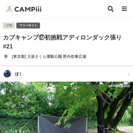
ソロ
フリーサイト
カブキャンプ⑰初挑戦アディロンダック張り
#21
[東京都] 大泉さくら運動公園 野外炊事広場
ぼく
2024年6月10日