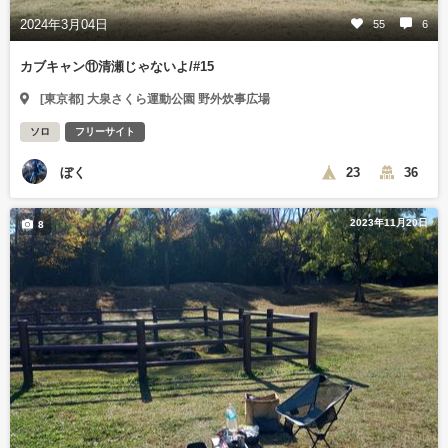
2024年3月04日
55
6
カブキャン⑪清瀬じゃないよ/#15
[東京都] 大泉さくら運動公園 野外炊事広場
ソロ
フリーサイト
ぼく
23
36
2023年11月20日
8