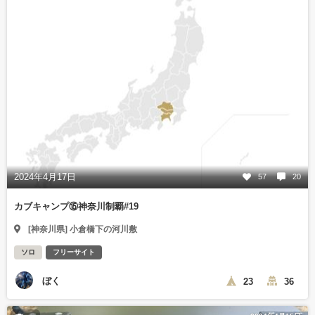
2024年4月17日
57
20
カブキャンプ⑮神奈川制覇#19
[神奈川県] 小倉橋下の河川敷
ソロ
フリーサイト
ぼく
23
36