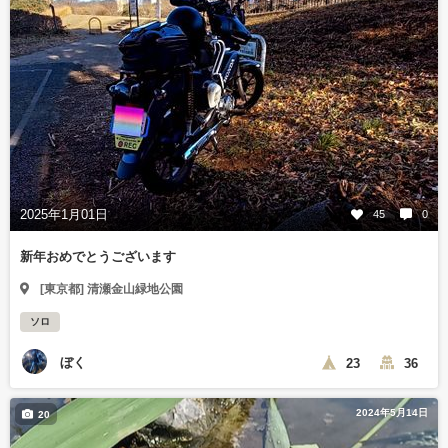
2025年1月01日
45
0
新年おめでとうございます
[東京都] 清瀬金山緑地公園
ソロ
ぼく
23
36
2024年5月14日
20