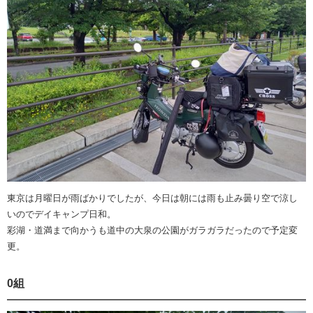
東京は月曜日が雨ばかりでしたが、今日は朝には雨も止み曇り空で涼し
いのでデイキャンプ日和。
彩湖・道満まで向かうも道中の大泉の公園がガラガラだったので予定変
更。
0組