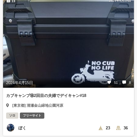
2024年4月15日
13
2024年4月15日
51
8
カブキャンプ⑭2回目の夫婦でデイキャン#18
[東京都] 清瀬金山緑地公園河原
ソロ
フリーサイト
ぼく
23
36