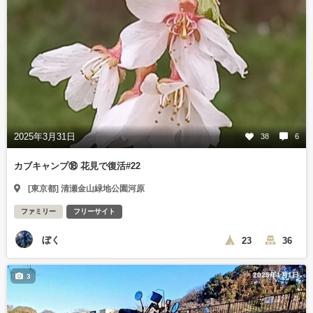
2025年3月31日
38
6
カブキャンプ⑱ 花見で復活#22
[東京都] 清瀬金山緑地公園河原
ファミリー
フリーサイト
ぼく
23
36
2025年1月1日
3