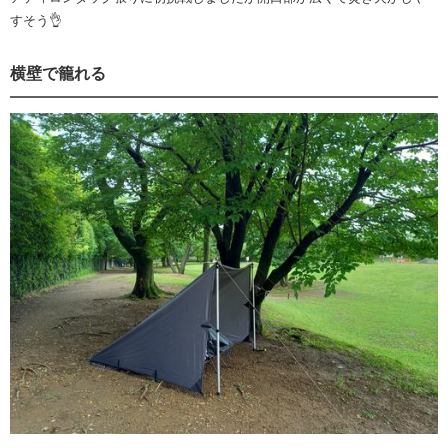
すそう👌
横壁で籠れる