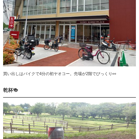
買い出しはバイクで4分の初ヤオコー。売場が2階でびっくり👀
乾杯🍻