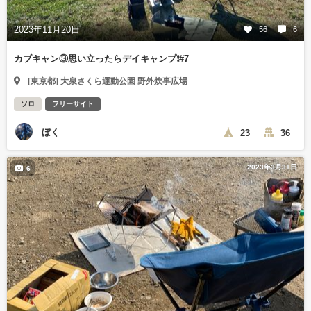
2023年11月20日
56
6
カブキャン③思い立ったらデイキャンプ❗#7
[東京都] 大泉さくら運動公園 野外炊事広場
ソロ
フリーサイト
ぼく
23
36
2023年3月31日
6