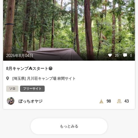
2026年8月04日
25
0
8月キャンプ⛺️スタート😁
[埼玉県] 月川荘キャンプ場 林間サイト
ソロ
フリーサイト
ぼっちオヤジ
98
43
もっとみる