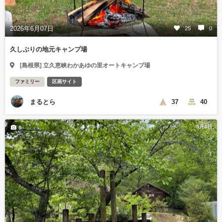
2026年6月07日
25
0
久しぶりの地元キャンプ場
[島根県] 立久恵峡わかあゆの里オートキャンプ場
ファミリー
区画サイト
まるとら
37
40
5月4日
5