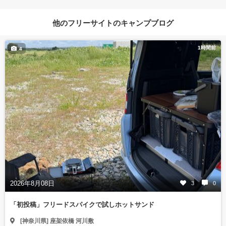
他のフリーサイトのキャンプブログ
1時間前
4
2026年8月08日
3
0
「初投稿」フリードスパイクで試しホットサンド
[神奈川県] 座架依橋 河川敷