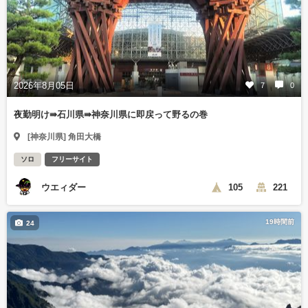
2026年8月05日
7
0
夜勤明け⇛石川県⇛神奈川県に即戻って野るの巻
[神奈川県] 角田大橋
ソロ
フリーサイト
ウエィダー
105
221
19時間前
24