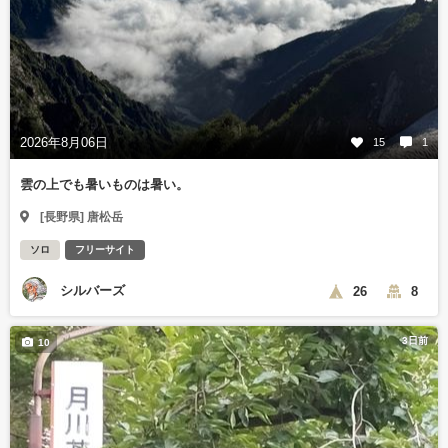
2026年8月06日
15
1
雲の上でも暑いものは暑い。
[長野県] 唐松岳
ソロ
フリーサイト
シルバーズ
26
8
3日前
10