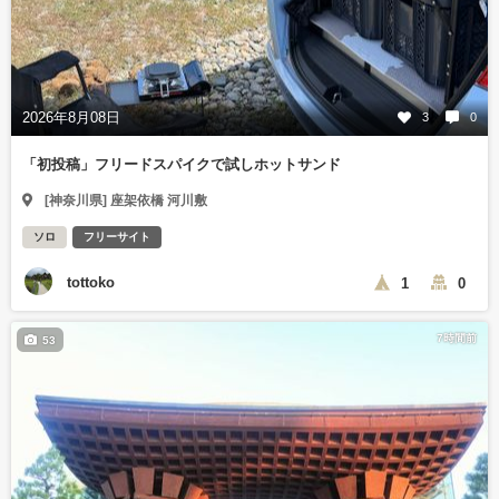
2026年8月08日
3
0
「初投稿」フリードスパイクで試しホットサンド
[神奈川県] 座架依橋 河川敷
ソロ
フリーサイト
tottoko
1
0
7時間前
53