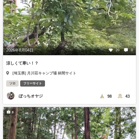
2026年8月04日
20
0
涼しくて寒い！？
[埼玉県] 月川荘キャンプ場 林間サイト
ソロ
フリーサイト
ぼっちオヤジ
98
43
3日前
3