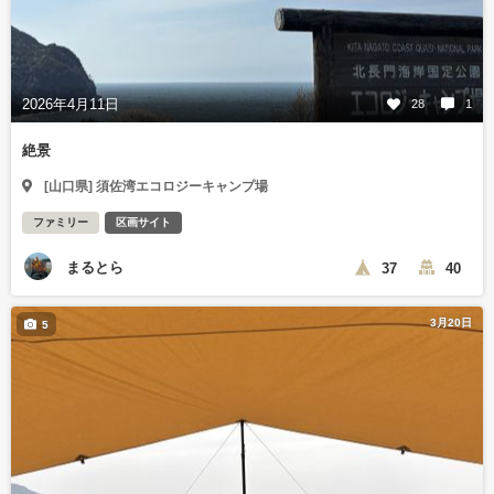
2026年4月11日
28
1
絶景
[山口県] 須佐湾エコロジーキャンプ場
ファミリー
区画サイト
まるとら
37
40
3月20日
5