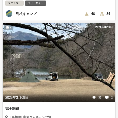
ファミリー
フリーサイト
島根キャンプ
46
34
2025年3月9日
6
2025年3月08日
31
2
完全制覇
[島根県] 山佐ダムキャンプ場