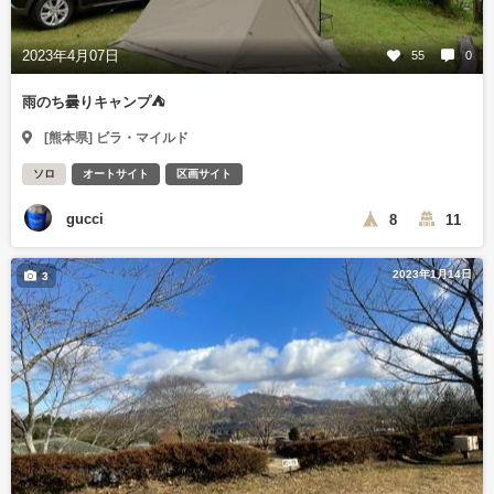
2023年4月07日
55
0
雨のち曇りキャンプ⛺
[熊本県] ビラ・マイルド
ソロ
オートサイト
区画サイト
gucci
8
11
2023年1月14日
3