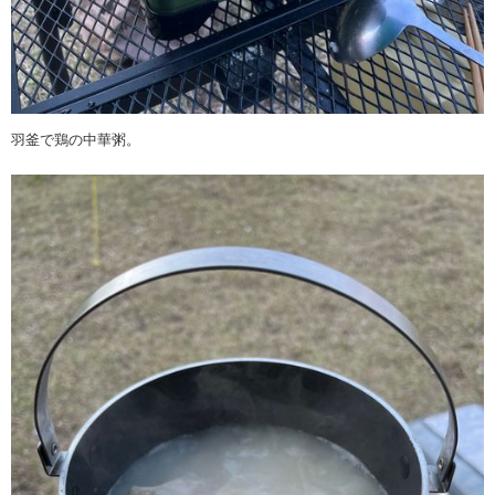
羽釜で鶏の中華粥。