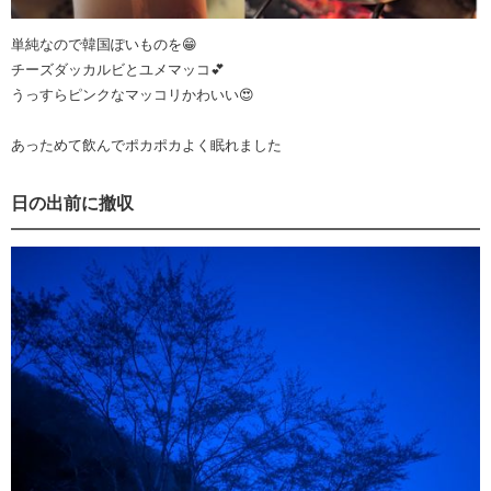
単純なので韓国ぽいものを😁
チーズダッカルビとユメマッコ💕
うっすらピンクなマッコリかわいい😍
あっためて飲んでポカポカよく眠れました
日の出前に撤収