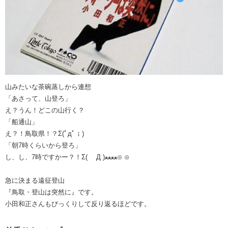
山みたいな茶碗蒸しから連想
「あさって、山登ろ」
え？うん！どこの山行く？
「船通山」
え？！鳥取県！？Σ(ﾟдﾟ；)
「朝7時くらいから登ろ」
し、し、7時ですかー？！Σ( Д )ﻌﻌﻌﻌ⊙ ⊙
急に決まる遠征登山
『鳥取・登山は突然に』です。
小田和正さんもびっくりして反り返るほどです。