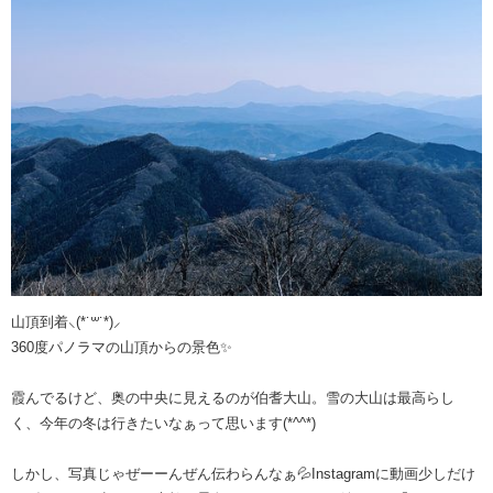
山頂到着⸜(*˙꒳˙*)⸝
360度パノラマの山頂からの景色✨
霞んでるけど、奥の中央に見えるのが伯耆大山。雪の大山は最高らし
く、今年の冬は行きたいなぁって思います(*^^*)
しかし、写真じゃぜーーんぜん伝わらんなぁ💦Instagramに動画少しだけ