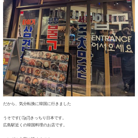
だから、気分転換に韓国に行きました
うそです( ꒪ͧд꒪ͧ)きっちり日本です。
広島駅近くの韓国料理のお店です。