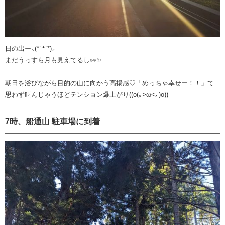
日の出ー⸜(*˙꒳˙*)⸝
まだうっすら月も見えてるし👀✨
朝日を浴びながら目的の山に向かう高揚感️♡「めっちゃ幸せー！！」て
思わず叫んじゃうほどテンション爆上がり((o(｡>ω<｡)o))
7時、船通山 駐車場に到着