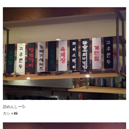
読めんしー💦
カシャ📸