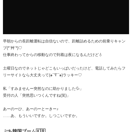
早朝からの長距離運転は自信ないので、距離詰めるための前乗りキャン
プ(*´艸`*)♡
仕事終わってからの移動なので到着は夜になるんだ‪けど💧‬
土曜日なのでネットじゃどこもいっぱいだったけど、電話してみたらフ
リーサイトなら大丈夫って(๑¯∇¯๑)ラッキー️♡
私「すみませんー突然なのに助かりました💦」
受付の人「突然思いつくんですね(笑)」
あーのーひ、あーのーとーきー♪
……あ、もういいですか。しつこいですか。
ぷち韓国ブーム🇰🇷