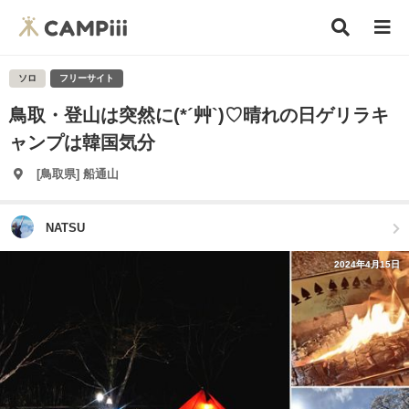
ソロ
フリーサイト
鳥取・登山は突然に(*´艸`)♡晴れの日ゲリラキ
ャンプは韓国気分
[鳥取県] 船通山
NATSU
2024年4月15日