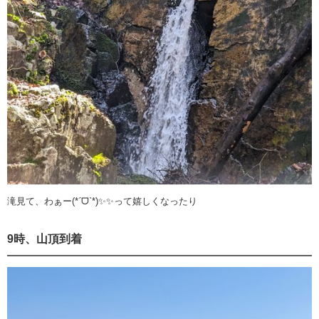
滝見て、わぁー(*ˊᗜˋ*)✨✨って嬉しくなったり
9時、山頂到着