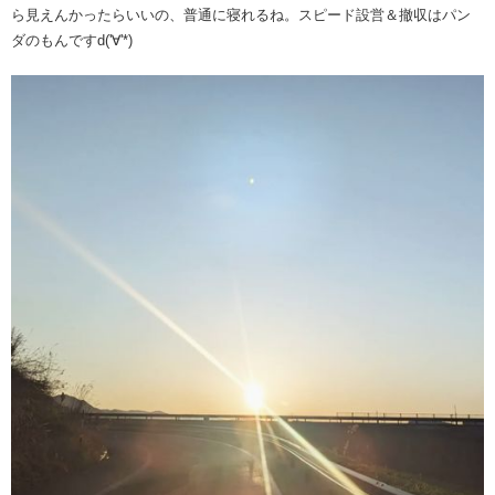
ら見えんかったらいいの、普通に寝れるね。スピード設営＆撤収はパン
ダのもんですd('∀'*)