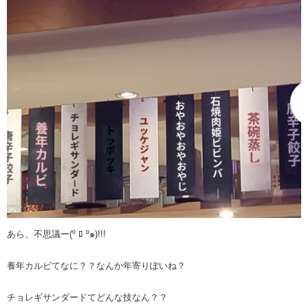
あら、不思議ー(º ﾛ º๑)!!!
養年カルビてなに？？なんか年寄りぽいね？
チョレギサンダードてどんな技なん？？