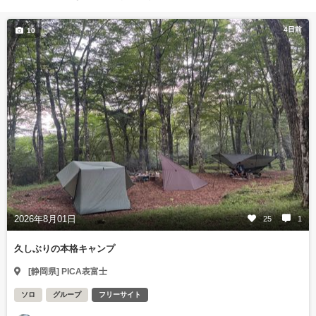
4日前
10
2026年8月01日
25
1
久しぶりの本格キャンプ
[静岡県] PICA表富士
ソロ
グループ
フリーサイト