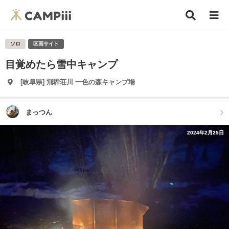
ソロ
区画サイト
目覚めたら雪中キャンプ
[岐阜県] 飛騨荘川 一色の森キャンプ場
まっつん
2024年2月25日