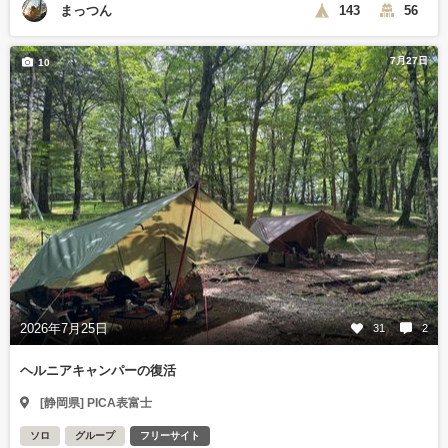
まっつん
143
56
7月27日
10
2026年7月25日
31
2
ヘルニアキャンパーの復活
[静岡県] PICA表富士
ソロ
グループ
フリーサイト