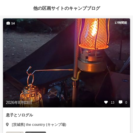
他の区画サイトのキャンプブログ
17時間前
14
2026年8月03日
13
0
息子とソログル
[茨城県] the country (キャンプ場)