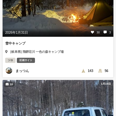
2026年1月31日
30
3
雪中キャンプ
[岐阜県] 飛騨荘川 一色の森キャンプ場
ソロ
区画サイト
まっつん
143
56
1月19日
10