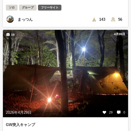
ソロ
グループ
フリーサイト
まっつん
143
56
4月30日
10
2026年4月29日
29
0
GW突入キャンプ