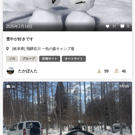
2026年2月14日
37
0
雪中が好きです
[岐阜県] 飛騨荘川 一色の森キャンプ場
ソロ
グループ
区画サイト
オートサイト
たかぽんた
99
46
3月1日
10