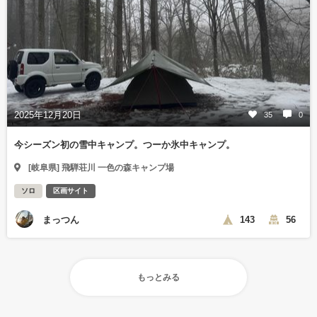
2025年12月20日
35
0
今シーズン初の雪中キャンプ。つーか氷中キャンプ。
[岐阜県] 飛騨荘川 一色の森キャンプ場
ソロ
区画サイト
まっつん
143
56
もっとみる