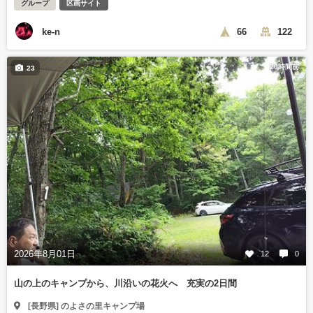
グループ
区画サイト
ke-n
66
122
20時間前
23
2026年8月01日
12
0
山の上のキャンプから、川沿いの花火へ 充実の2日間
[長野県] のよさの里キャンプ場