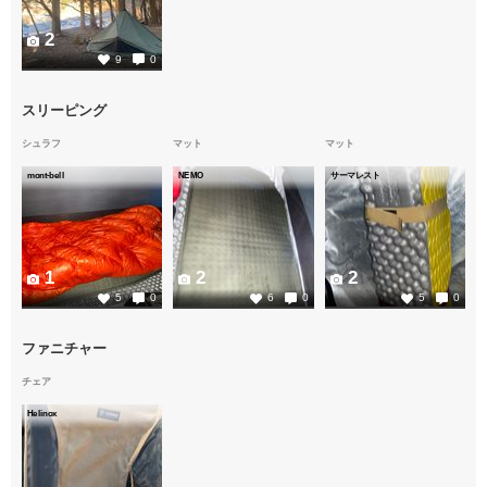
2
9
0
スリーピング
シュラフ
マット
マット
mont-bell
NEMO
サーマレスト
1
2
2
5
0
6
0
5
0
ファニチャー
チェア
Helinox