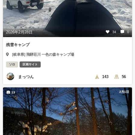
2026年2月28日
34
0
残雪キャンプ
[岐阜県] 飛騨荘川 一色の森キャンプ場
ソロ
区画サイト
まっつん
143
56
2月1日
13