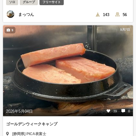
ソロ
グループ
フリーサイト
まっつん
143
56
5月7日
9
2026年5月04日
39
0
ゴールデンウィークキャンプ
[静岡県] PICA表富士