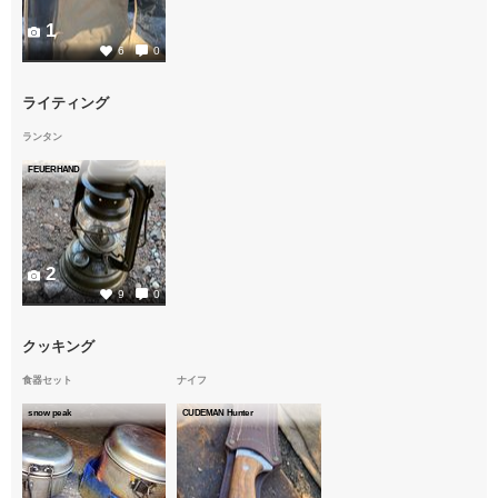
1
6
0
ライティング
ランタン
FEUERHAND
2
9
0
クッキング
食器セット
ナイフ
snow peak
CUDEMAN Hunter