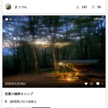
まっつん
143
56
5月10日
11
2026年5月09日
33
1
初夏の極寒キャンプ
[静岡県] PICA表富士