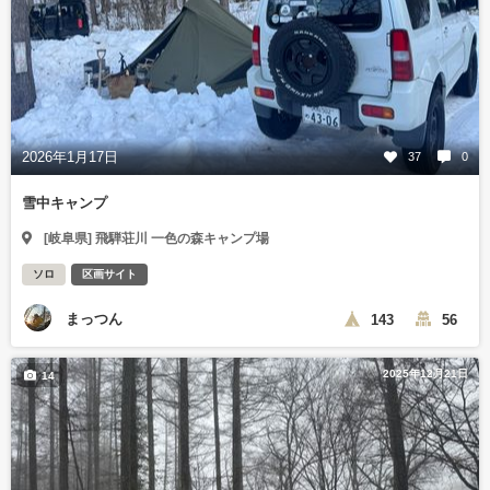
2026年1月17日
37
0
雪中キャンプ
[岐阜県] 飛騨荘川 一色の森キャンプ場
ソロ
区画サイト
まっつん
143
56
2025年12月21日
14