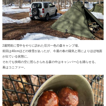
2週間前に雪中をやりに訪れた荘川一色の森キャンプ場。
前回は40cmほどの積雪があったが、今週の春の陽気と雨によりほぼ地面
が出ている状態に。
それでも快晴の空に照らさられる森の中はキャンパー心を踊らせる。
幕はコニファー。