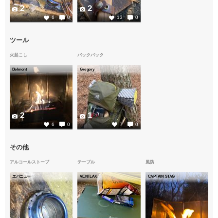
2
2
6
0
13
0
ツール
火起こし
バックパック
Belmont
Gregory
2
1
6
0
7
0
その他
アルコールストーブ
テーブル
風防
エバニュー
VENTLAX
CAPTAIN STAG