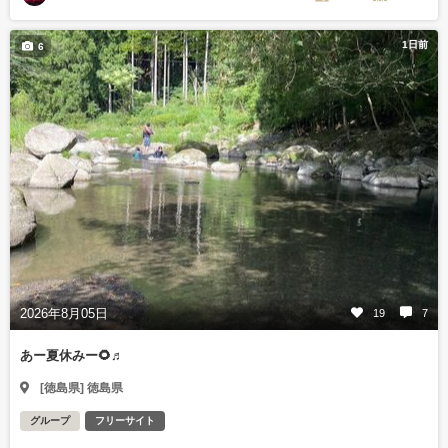
1日前
6
2026年8月05日
19
7
あー夏休みー🌻♬
[徳島県] 徳島県
グループ
フリーサイト