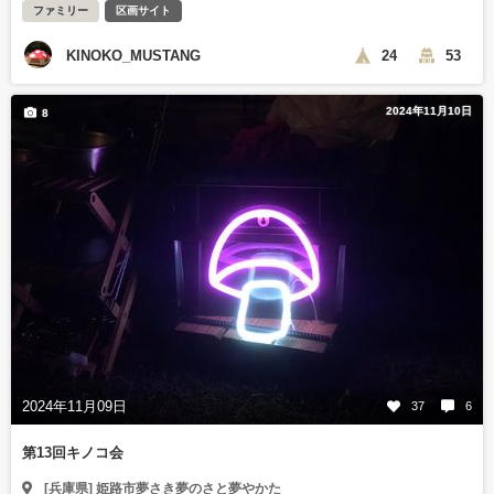
ファミリー
区画サイト
KINOKO_MUSTANG
24
53
2024年11月10日
8
2024年11月09日
37
6
第13回キノコ会
[兵庫県] 姫路市夢さき夢のさと夢やかた