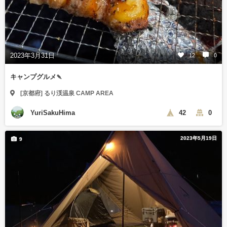
2023年3月31日
12
0
キャンプグルメ🍡
[京都府] るり渓温泉 CAMP AREA
YuriSakuHima
42
0
2023年5月19日
9