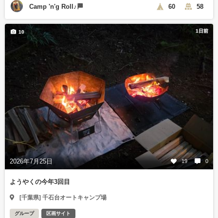
Camp 'n'g Roll♪🏁
60
58
1日前
10
2026年7月25日
19
0
ようやくの今年3回目
[千葉県] 千石台オートキャンプ場
グループ
区画サイト