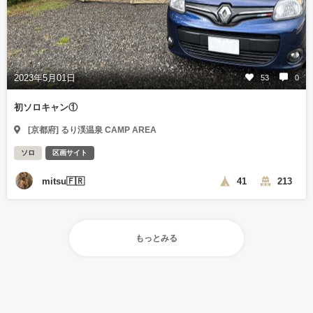
2023年5月01日
53
0
初ソロキャン①
[京都府] るり渓温泉 CAMP AREA
ソロ
区画サイト
mitsu🇫🇷
41
213
もっとみる