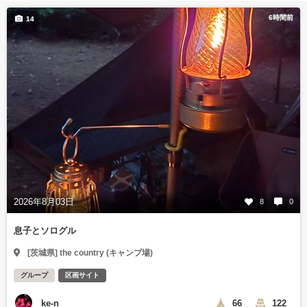
6時間前
14
2026年8月03日
8
0
息子とソログル
[茨城県] the country (キャンプ場)
グループ
区画サイト
ke-n
66
122