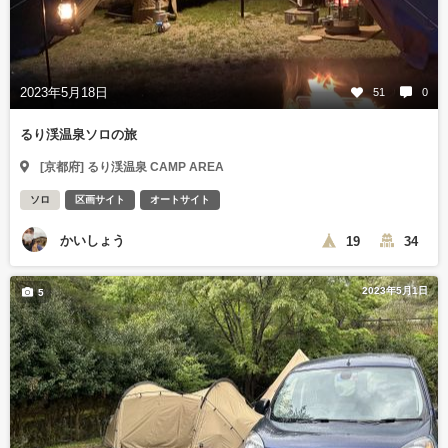
2023年5月18日
51
0
るり渓温泉ソロの旅
[京都府] るり渓温泉 CAMP AREA
ソロ
区画サイト
オートサイト
かいしょう
19
34
2023年5月1日
5