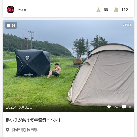
ke-n
66
122
2日前
16
2026年8月01日
24
0
酔い子が集う毎年恒例イベント
[秋田県] 秋田県