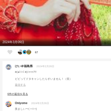
2024年3月09日
67
けい＠福島県
2024年2月26日
ฅ(๑•̀ㅁ•́ ฅ)ｼｬｬｬｱ!!
ビビってドタキャンしたらすいません！（笑）
返信する
6件の返信を見る
Oniyome
2024年2月26日
羨ましい〜( ߹ㅁ߹)