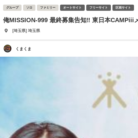
グループ
ソロ
ファミリー
オートサイト
フリーサイト
区画サイト
俺MISSION-999 最終募集告知‼️ 東日本CAM
[埼玉県] 埼玉県
くまくま