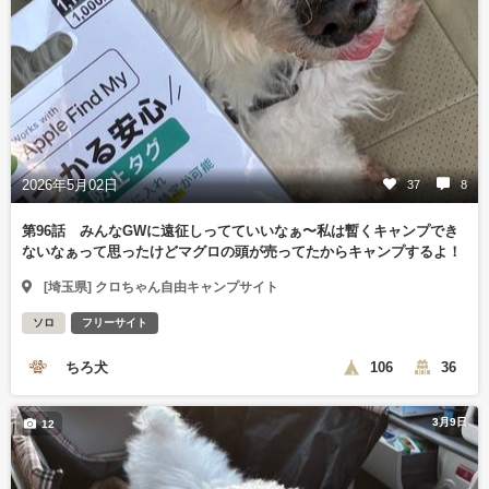
2026年5月02日
37
8
第96話 みんなGWに遠征しってていいなぁ〜私は暫くキャンプでき
ないなぁって思ったけどマグロの頭が売ってたからキャンプするよ！
[埼玉県] クロちゃん自由キャンプサイト
ソロ
フリーサイト
ちろ犬
106
36
3月9日
12