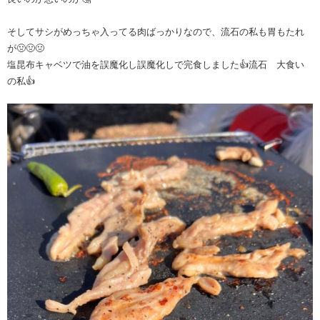
そしてサシがめっちゃ入ってる肉ばっかりなので、流石の私も胃もたれ
が🤢🤢🤢
塩昆布キャベツで油を誤魔化し誤魔化しで完食しました👍流石 大食い
の私👍