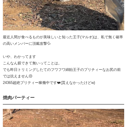
最近人間が食べるものが美味しいと知った王子(マルオ)は、私で無く確率
の高いメンバーに頂戴攻撃💦
いや、わかってます
こんなん躾できて無いってことは。
でも昨日トリミングしたてのフワフワ綿飴王子のプリチィーなお尻の前
では抗えません😣
24365超絶プリティー稼働中です❤️(貰えなかったけどw)
焼肉パーティー