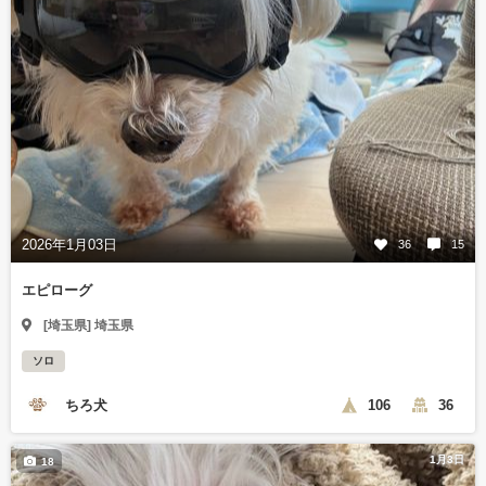
2026年1月03日
36
15
エピローグ
[埼玉県] 埼玉県
ソロ
ちろ犬
106
36
1月3日
18