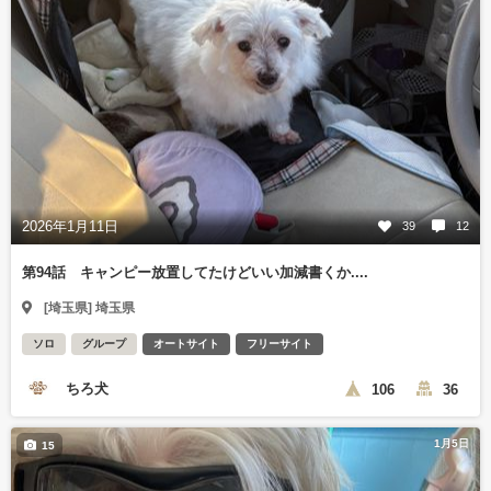
2026年1月11日
39
12
第94話 キャンピー放置してたけどいい加減書くか....
[埼玉県] 埼玉県
ソロ
グループ
オートサイト
フリーサイト
ちろ犬
106
36
1月5日
15