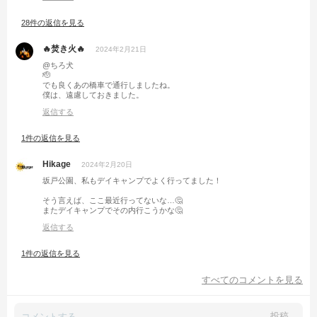
28件の返信を見る
🔥焚き火🔥
2024年2月21日
@ちろ犬
🫡
でも良くあの橋車で通行しましたね。
僕は、遠慮しておきました。
返信する
1件の返信を見る
Hikage
2024年2月20日
坂戸公園、私もデイキャンプでよく行ってました！
そう言えば、ここ最近行ってないな…🤔
またデイキャンプでその内行こうかな🤔
返信する
1件の返信を見る
すべてのコメントを見る
投稿