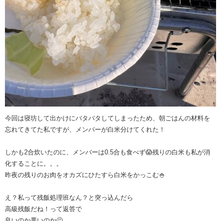
今回は寝坊して出かけにバタバタしてしまったため、朝ごはんの材料を
忘れてきてた私ですが、メンバーが白米分けてくれた！
しかも2合炊いたのに、メンバーは0.5合も食べず😱残りの白米も私が消
化することに。。。
昨夜の残りのお肉をオカズにひたすら白米をかっこむ🍚
え？私って残飯処理班なん？と突っ込んだら
高級残飯だね！って返答で
良いのか悪いのか🤔