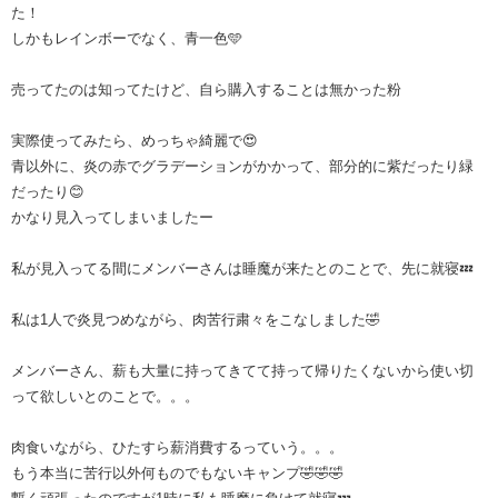
た！
しかもレインボーでなく、青一色🩵
売ってたのは知ってたけど、自ら購入することは無かった粉
実際使ってみたら、めっちゃ綺麗で😍
青以外に、炎の赤でグラデーションがかかって、部分的に紫だったり緑
だったり😊
かなり見入ってしまいましたー
私が見入ってる間にメンバーさんは睡魔が来たとのことで、先に就寝💤
私は1人で炎見つめながら、肉苦行粛々をこなしました🤣
メンバーさん、薪も大量に持ってきてて持って帰りたくないから使い切
って欲しいとのことで。。。
肉食いながら、ひたすら薪消費するっていう。。。
もう本当に苦行以外何ものでもないキャンプ🤣🤣🤣