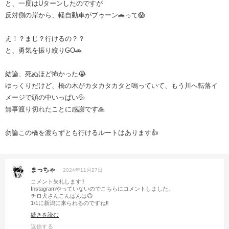
と、一度はUターンしたのですが
反対側の岸から、軽自動車がブゥーン🚗って😱
え！？まじ？行けるの？？
と、勇気を振り絞りGO🚗
結論、死ぬほど怖かった😭
ゆっくりだけど、橋の木がカタカタカタと鳴っていて、もう川へ転落イ
メージで頭の中いっぱい💦
無事渡り切れたことに感謝です🙏
勿論この橋を渡らずとも行けるルートはあります👍
まっちゃ
2024年11月27日
コメント失礼します‼︎
Instagramやっていないのでこちらにコメントしました。
チロ犬さんこんばんは😄
1/1に新潟に来られるのですね‼︎
遠くなければ、チロ犬さんと王子に会いに行きたいと
続きを読む
考えております。
返信する