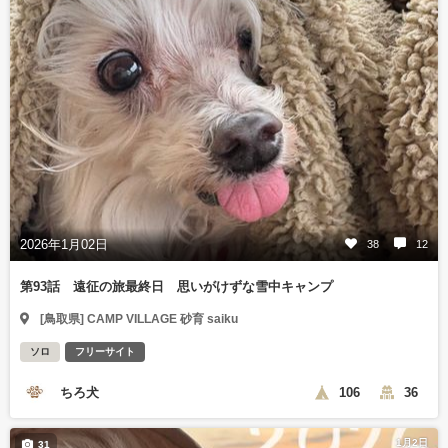
2026年1月02日
38
12
第93話 遠征の旅最終日 思いがけずな雪中キャンプ
[鳥取県] CAMP VILLAGE 砂育 saiku
ソロ
フリーサイト
ちろ犬
106
36
1月2日
31