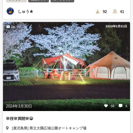
しゅう★
92
41
2024年3月31日
10
2024年3月30日
58
4
🌸桜🌸満開🌸😀
[鹿児島県] 県立大隅広域公園オートキャンプ場