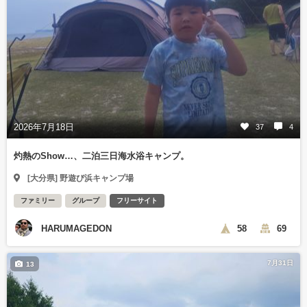
2026年7月18日
37
4
灼熱のShow…、二泊三日海水浴キャンプ。
[大分県] 野遊び浜キャンプ場
ファミリー
グループ
フリーサイト
HARUMAGEDON
58
69
7月31日
13