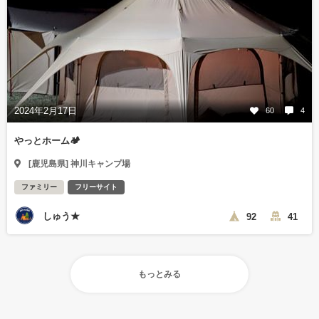
2024年2月17日
60
4
やっとホーム🏕
[鹿児島県] 神川キャンプ場
ファミリー
フリーサイト
しゅう★
92
41
もっとみる