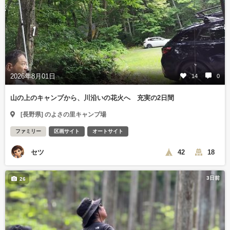
2026年8月01日
14
0
山の上のキャンプから、川沿いの花火へ 充実の2日間
[長野県] のよさの里キャンプ場
ファミリー
区画サイト
オートサイト
セツ
42
18
3日前
26