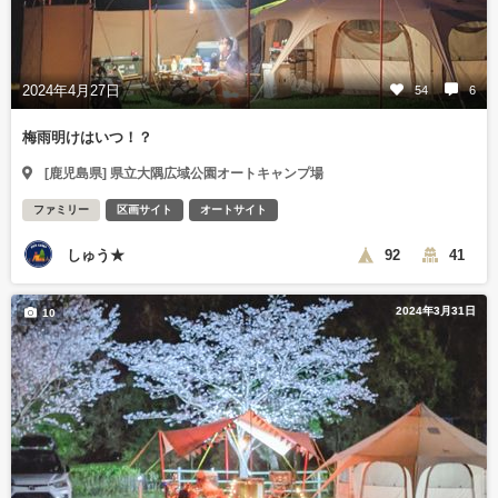
2024年4月27日
54
6
梅雨明けはいつ！？
[鹿児島県] 県立大隅広域公園オートキャンプ場
ファミリー
区画サイト
オートサイト
しゅう★
92
41
2024年3月31日
10