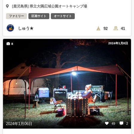
[鹿児島県] 県立大隅広域公園オートキャンプ場
ファミリー
区画サイト
オートサイト
しゅう★
92
41
2024年1月8日
8
2024年1月06日
49
2