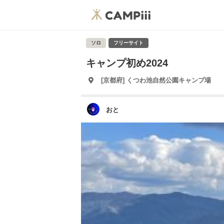
ソロ
フリーサイト
キャンプ初め2024
[京都府] くつわ池自然公園キャンプ場
おと