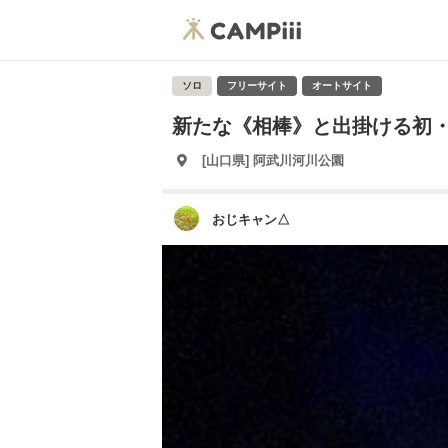
ソロ
フリーサイト
オートサイト
新たな《相棒》と出掛ける初・車中
[山口県] 阿武川河川公園
おじキャン△