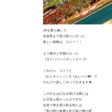
JRを乗り継いで、
佐賀県まで受け取りに行った
新しい相棒は…コイツ！！
もう随分と年期の入った
《ダイハツハイゼットカーゴ》
これから、コイツと
《おじキャン△》&《おじバン🚐》で
のんびり楽しくやって行きます⛺️
この日も山口を出掛ける際には
お天気も悪かったのですが
佐賀で車を受け取る時には
ご覧の様な綺麗な虹の架け橋が🌈