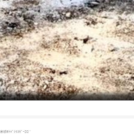
ｼﾘｽｷﾞｰ☝🏻 ͗ ͗