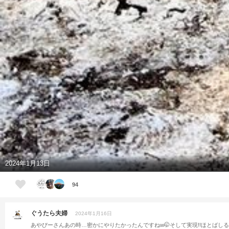
2024年1月13日
94
ぐうたら夫婦
2024年1月16日
あやぴーさんあの時…密かにやりたかったんですねw🤭そして実現!!ほとばしる米🤣ﾎﾄﾊﾞ