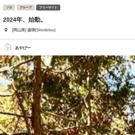
ソロ
グループ
フリーサイト
2024年、始動。
[岡山県] 森喫(Shinkitsu)
あやぴー