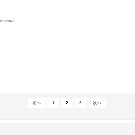
ensive！
前へ
1
2
3
次へ