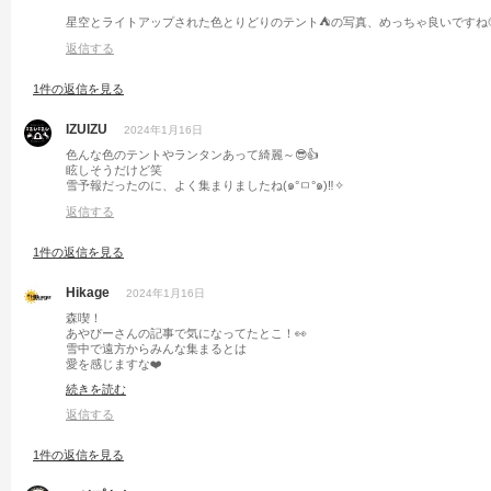
星空とライトアップされた色とりどりのテント⛺️の写真、めっちゃ良いですね🥹
返信する
1件の返信を見る
IZUIZU
2024年1月16日
色んな色のテントやランタンあって綺麗～😎👍
眩しそうだけど笑
雪予報だったのに、よく集まりましたね(๑°ㅁ°๑)‼✧
返信する
1件の返信を見る
Hikage
2024年1月16日
森喫！
あやぴーさんの記事で気になってたとこ！👀
雪中で遠方からみんな集まるとは
愛を感じますな❤️
続きを読む
冬キャンプで軽装備って
中々ハードル高いですよね🤔
返信する
1件の返信を見る