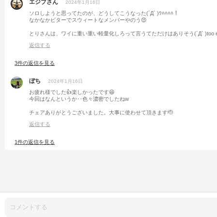
エジプさん
2024年1月16日
ソロしようと思ってたのが、どうしてこうなった(´Д` )ﾜﾊﾊﾊﾊ！
なかなかビターでスウィートなメンバーやのう😍
とりさんは、ワイに重い重い軽量化しろって言うてただけはありそう(´Д` )too exp
返信する
3件の返信を見る
ぼち
2024年1月16日
お疲れ様でした👍楽しかったです😆
今回はなんというか‥色々濃密でしたねw
チェアありがとうございました。大事に使わせて頂きます🫡
返信する
1件の返信を見る