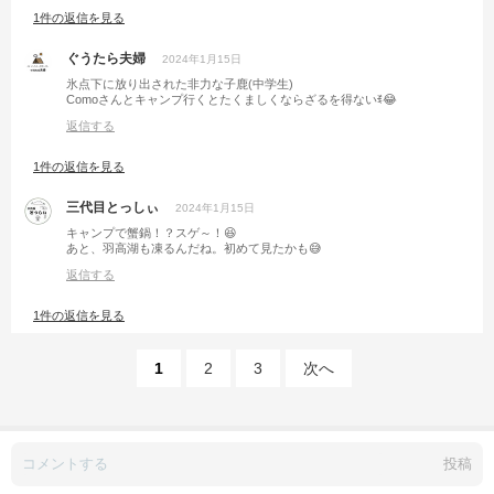
1件の返信を見る
ぐうたら夫婦
2024年1月15日
氷点下に放り出された非力な子鹿(中学生)
Comoさんとキャンプ行くとたくましくならざるを得ないꉂ😂
返信する
1件の返信を見る
三代目とっしぃ
2024年1月15日
キャンプで蟹鍋！？スゲ～！😆
あと、羽高湖も凍るんだね。初めて見たかも😅
返信する
1件の返信を見る
1
2
3
次へ
投稿