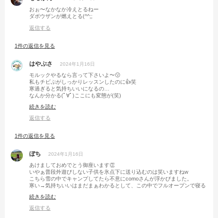
おぉ〜なかなか冷えとるねー
ダボウザンが燃えとる(^^;;
返信する
1件の返信を見る
はやぷさ
2024年1月16日
モルックやるなら言って下さいよ〜😗
私もチビぷがしっかりレッスンしたのに👍笑
寒過ぎると気持ちいいになるの…
なんか分かる(ﾟ∀ﾟ)ここにも変態が(笑)
晴れ晴れしてるし、良きスタートですねっ♪
続きを読む
返信する
1件の返信を見る
ぼち
2024年1月16日
あけましておめでとう御座います👏
いやぁ普段外遊びしない子供を氷点下に送り込むのは笑いますねw
こちら雪の中でキャンプしてたら不意にcomoさんが浮かびました。
寒い→気持ちいいはまだまぁわかるとして、この中でフルオープンで寝る
んだろうなぁ‥変態だな‥とw
続きを読む
返信する