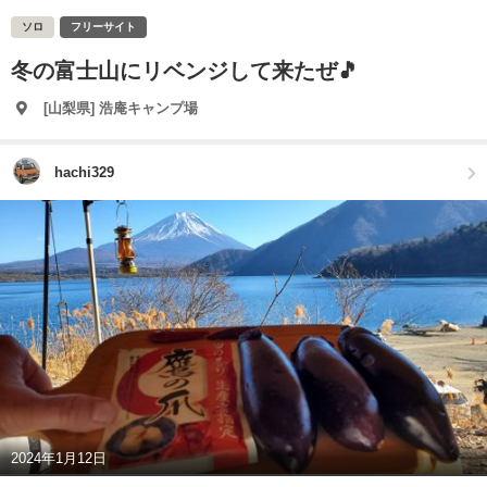
ソロ
フリーサイト
冬の富士山にリベンジして来たぜ🎵
[山梨県] 浩庵キャンプ場
hachi329
2024年1月12日