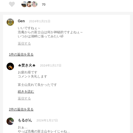
70
Gen
2024年1月21日
いいですねぇ～
浩庵からの富士山は何か神秘的ですよねぇ～
いつかは湖畔に張ってみたい🤣
返信する
1件の返信を見る
🔥焚き火🔥
2024年1月17日
お疲れ様です
コメント失礼します
富士山見れて良かったです
定番１８番のジャーマンポテト美味しいですよね
続きを読む
よろしくお願いします
返信する
2件の返信を見る
もるがん
2024年1月17日
おぁ…
やっぱ浩庵の富士山キレイじゃね…