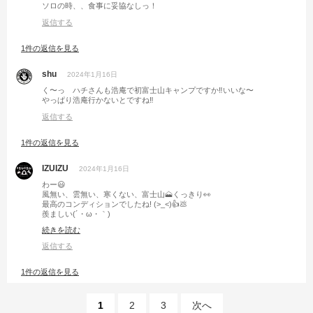
ソロの時、、食事に妥協なしっ！
返信する
1件の返信を見る
shu
2024年1月16日
く〜っ ハチさんも浩庵で初富士山キャンプですか‼️いいな〜
やっぱり浩庵行かないとですね‼️
返信する
1件の返信を見る
IZUIZU
2024年1月16日
わー😃
風無い、雲無い、寒くない、富士山🗻くっきり👀
最高のコンディションでしたね! (>_<)👍💩
羨ましい(´・ω・｀)
そして中華製でもリコールするんだ～って感心しました😳✨
続きを読む
返信する
1件の返信を見る
1
2
3
次へ