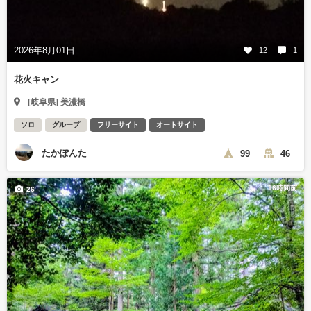
2026年8月01日
12
1
花火キャン
[岐阜県] 美濃橋
ソロ
グループ
フリーサイト
オートサイト
たかぽんた
99
46
16時間前
26