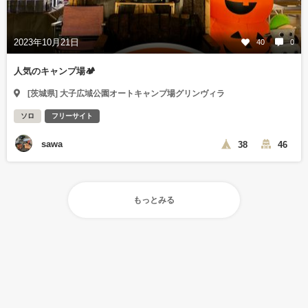
2023年10月21日
40
0
人気のキャンプ場🏕️
[茨城県] 大子広域公園オートキャンプ場グリンヴィラ
ソロ
フリーサイト
sawa
38
46
もっとみる