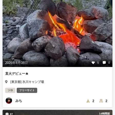
2026年8月08日
5
0
直火デビュー🔥
[東京都] 氷川キャンプ場
ソロ
フリーサイト
みち
2
2
14時間前
27