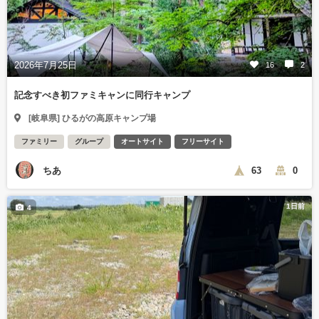
2026年7月25日
16
2
記念すべき初ファミキャンに同行キャンプ
[岐阜県] ひるがの高原キャンプ場
ファミリー
グループ
オートサイト
フリーサイト
ちあ
63
0
1日前
4