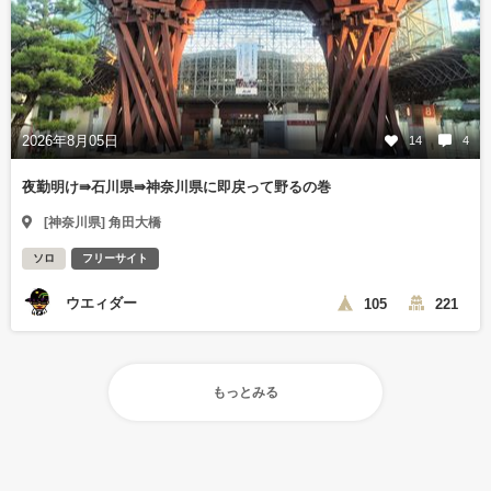
2026年8月05日
14
4
夜勤明け⇛石川県⇛神奈川県に即戻って野るの巻
[神奈川県] 角田大橋
ソロ
フリーサイト
ウエィダー
105
221
もっとみる