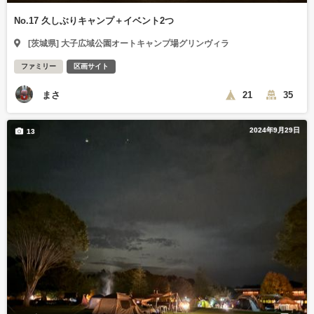
No.17 久しぶりキャンプ＋イベント2つ
[茨城県] 大子広域公園オートキャンプ場グリンヴィラ
ファミリー
区画サイト
まさ
21
35
2024年9月29日
13