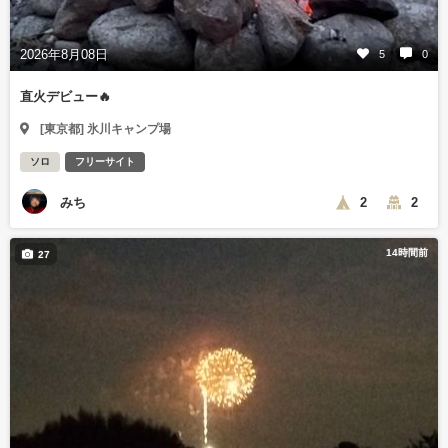
2026年8月08日
5
0
直火デビュー🔥
[東京都] 氷川キャンプ場
ソロ
フリーサイト
みち
2
2
14時間前
27