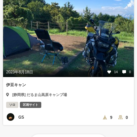
2023年8月18日
14
0
伊豆キャン
[静岡県] だるま山高原キャンプ場
ソロ
区画サイト
GS
9
0