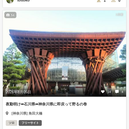
tottoko
1
0
1日前
54
2026年8月05日
14
4
夜勤明け⇛石川県⇛神奈川県に即戻って野るの巻
[神奈川県] 角田大橋
ソロ
フリーサイト