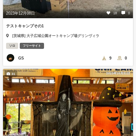
2023年12月08日
18
0
テストキャンプその1
[茨城県] 大子広域公園オートキャンプ場グリンヴィラ
ソロ
フリーサイト
GS
9
0
2023年10月31日
31