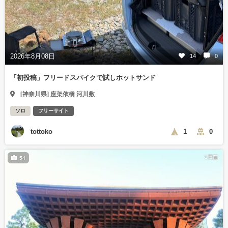
2026年8月08日
14
0
「初投稿」フリードスパイクで試しホットサンド
[神奈川県] 座架依橋 河川敷
ソロ
フリーサイト
tottoko
1
0
1日前
54