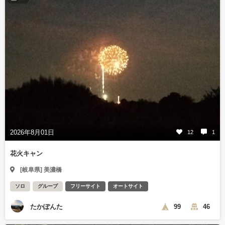
2026年8月01日
12
1
花火キャン
[岐阜県] 美濃橋
ソロ
グループ
フリーサイト
オートサイト
たかぽんた
99
46