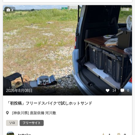
1日前
4
2026年8月08日
14
0
「初投稿」フリードスパイクで試しホットサンド
[神奈川県] 座架依橋 河川敷
ソロ
フリーサイト