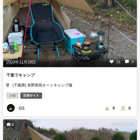
2023年11月18日
22
0
千葉でキャンプ
[千葉県] 有野実苑オートキャンプ場
ソロ
区画サイト
GS
9
0
2024年1月14日
2