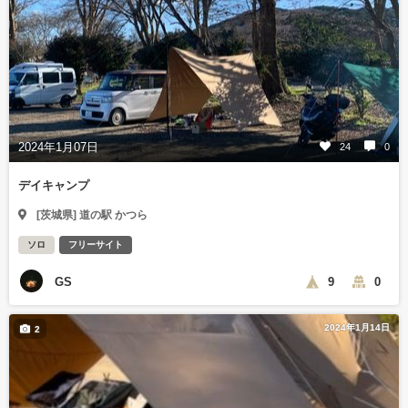
2024年1月07日
24
0
デイキャンプ
[茨城県] 道の駅 かつら
ソロ
フリーサイト
GS
9
0
2024年1月14日
2