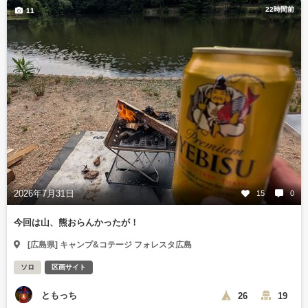
22時間前
11
2026年7月31日
15
0
今回は山、熊おらんかったが！
[広島県] キャンプ&コテージ フォレスタ広島
ソロ
区画サイト
ともっち
26
19