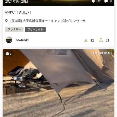
2024年9月28日
27
0
やすい！きれい！
[茨城県] 大子広域公園オートキャンプ場グリンヴィラ
ファミリー
フリーサイト
no-tenki
11
31
2024年1月14日
2