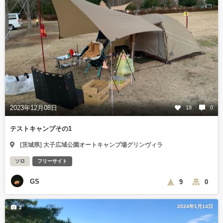
2023年12月08日
18
0
テストキャンプその1
[茨城県] 大子広域公園オートキャンプ場グリンヴィラ
ソロ
フリーサイト
GS
9
0
2024年1月14日
2