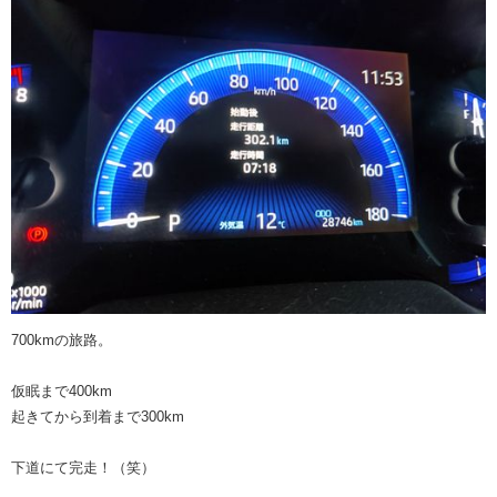
700kmの旅路。
仮眠まで400km
起きてから到着まで300km
下道にて完走！（笑）