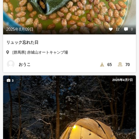
2025年8月09日
12
0
リュック忘れた日
[群馬県] 赤城山オートキャンプ場
おうこ
65
70
2025年4月7日
3