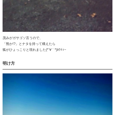
茂みがガサゴソ言うので、
「熊か!?」とナタを持って構えたら
狐がひょっこりと現れました(*´∀｀*)ｶﾜｲｨ~
明け方