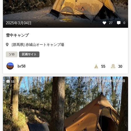
2025年3月04日
27
0
雪中キャンプ
[群馬県] 赤城山オートキャンプ場
ソロ
区画サイト
br58
55
30
2024年12月30日
11