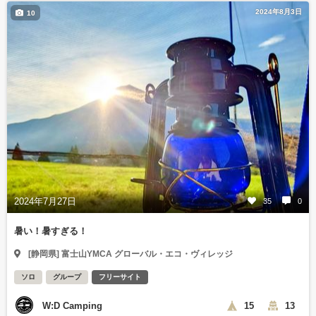
2024年8月3日
10
2024年7月27日
35
0
暑い！暑すぎる！
[静岡県] 富士山YMCA グローバル・エコ・ヴィレッジ
ソロ
グループ
フリーサイト
W:D Camping
15
13