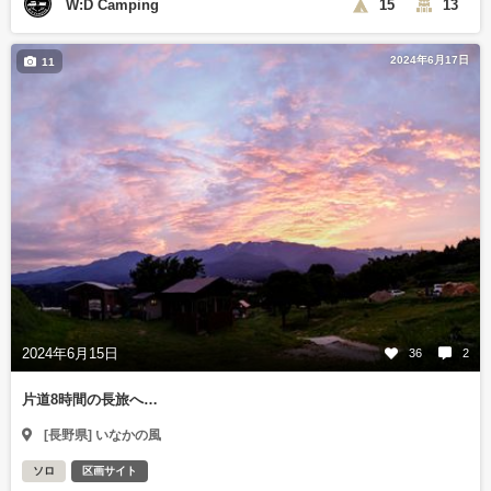
W:D Camping
15
13
2024年6月17日
11
2024年6月15日
36
2
片道8時間の長旅へ…
[長野県] いなかの風
ソロ
区画サイト