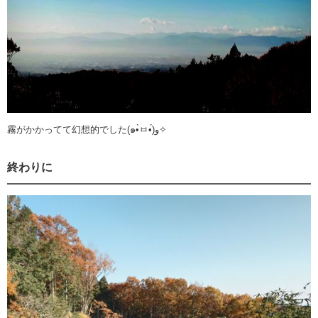
霧がかかってて幻想的でした(๑•̀ㅂ•́)و✧
終わりに