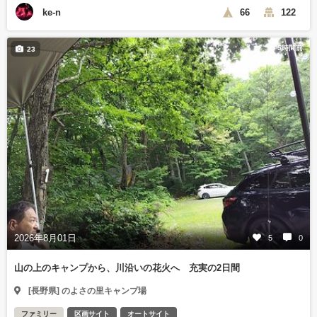
ke-n
66
122
5時間前
23
2026年8月01日
5
0
山の上のキャンプから、川沿いの花火へ 充実の2日間
[長野県] のよさの里キャンプ場
ファミリー
区画サイト
オートサイト