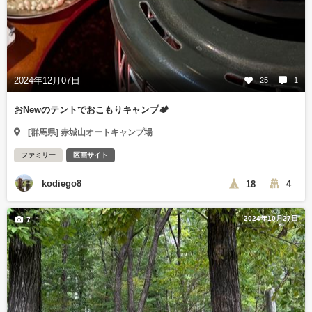
2024年12月07日
25
1
おNewのテントでおこもりキャンプ🏕️
[群馬県] 赤城山オートキャンプ場
ファミリー
区画サイト
kodiego8
18
4
2024年10月27日
7