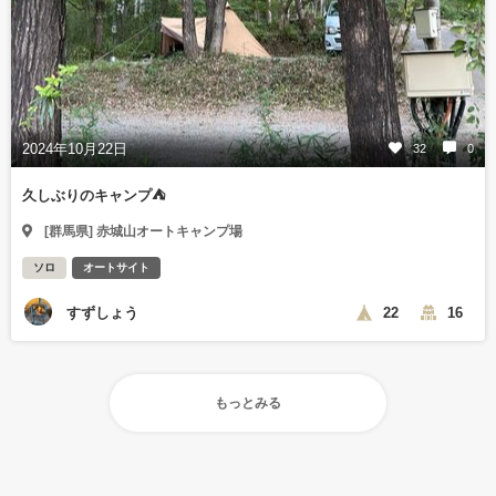
2024年10月22日
32
0
久しぶりのキャンプ⛺️
[群馬県] 赤城山オートキャンプ場
ソロ
オートサイト
すずしょう
22
16
もっとみる