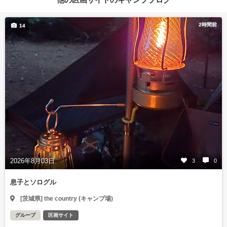
2時間前
14
2026年8月03日
3
0
息子とソログル
[茨城県] the country (キャンプ場)
グループ
区画サイト