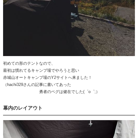
初めての形のテントなので、
最初は慣れてるキャンプ場でやろうと思い
赤城山オートキャンプ場のY2サイトへ来ました！
（hachi329さんの記事に書いてあった
勇者のペグは健在でした(゜o゜;）
幕内のレイアウト