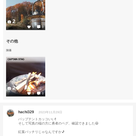
2
5
0
その他
陣幕
CAPTAIN STAG
2
3
0
hachi329
2023年11月29日
パップテントカッコいい❗
そして写真の端の方に勇者のペグ、確認できました😆
紅葉バッチリじゃなんですか🎵