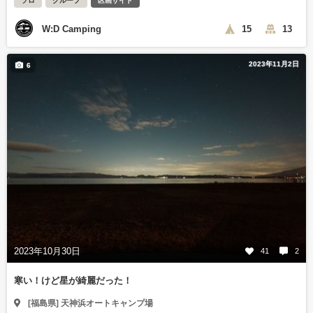
ソロ
グループ
区画サイト
W:D Camping
15
13
2023年11月2日
6
2023年10月30日
41
2
寒い！けど星が綺麗だった！
[福島県] 天神浜オートキャンプ場