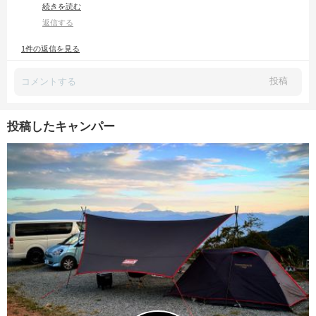
今年は紅葉キャンプ出来なかったので羨ましい😆
続きを読む
狐も近くまで出てくるんですね
返信する
僕が張った時は朝方鹿の鳴き声が結構してました
1件の返信を見る
なかなか管理が行き届いてて良いキャンプ場ですね
投稿
投稿したキャンパー