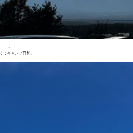
なーー。
かくてキャンプ日和。