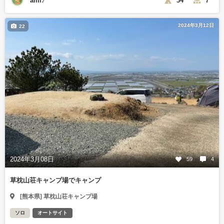
ami♪
34
7
2024年3月12日
22
2024年3月08日
59
4
草枕山荘キャンプ場でキャンプ
[熊本県] 草枕山荘キャンプ場
ソロ
オートサイト