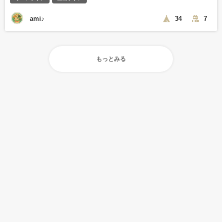
ami♪
34
7
もっとみる