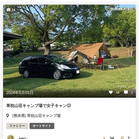
2024年6月16日
16
2024年6月01日
48
2
草枕山荘キャンプ場で女子キャン🙂
[熊本県] 草枕山荘キャンプ場
ファミリー
オートサイト
ami♪
34
7