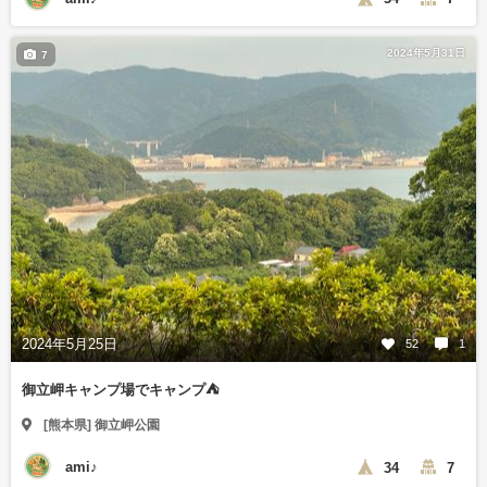
2024年5月31日
7
2024年5月25日
52
1
御立岬キャンプ場でキャンプ⛺️
[熊本県] 御立岬公園
ami♪
34
7