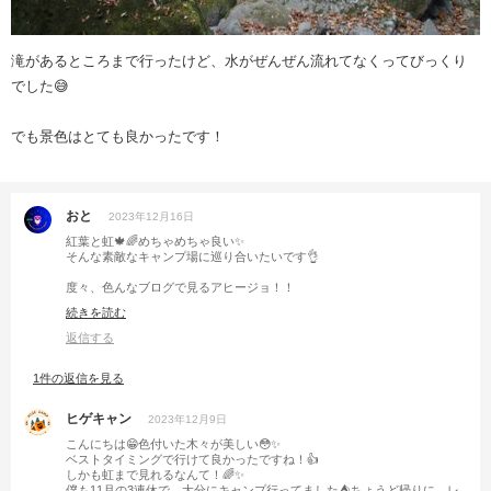
滝があるところまで行ったけど、水がぜんぜん流れてなくってびっくり
でした😅
でも景色はとても良かったです！
おと
2023年12月16日
紅葉と虹🍁🌈めちゃめちゃ良い✨
そんな素敵なキャンプ場に巡り合いたいです👌
度々、色んなブログで見るアヒージョ！！
まだ作ったことないけど、やっぱ美味しいんですね🤤✨
続きを読む
返信する
1件の返信を見る
ヒゲキャン
2023年12月9日
こんにちは😁色付いた木々が美しい😳✨
ベストタイミングで行けて良かったですね！👍
しかも虹まで見れるなんて！🌈✨
僕も11月の3連休で、大分にキャンプ行ってました⛺ちょうど帰りに、レ