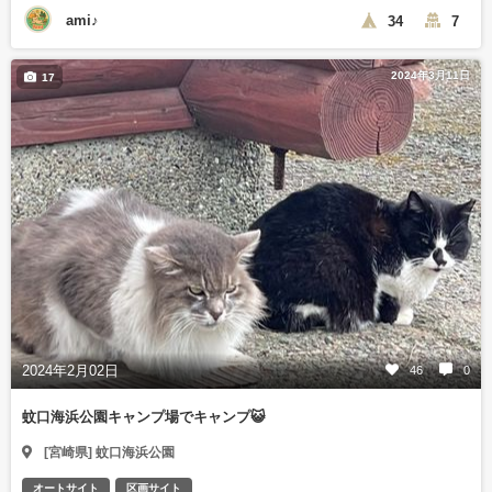
ami♪
34
7
2024年3月11日
17
2024年2月02日
46
0
蚊口海浜公園キャンプ場でキャンプ😺
[宮崎県] 蚊口海浜公園
オートサイト
区画サイト