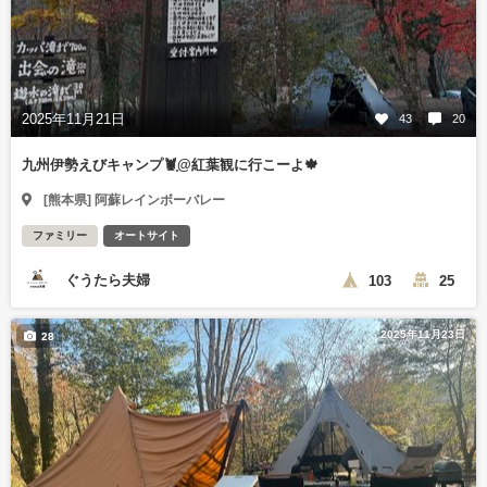
2025年11月21日
43
20
九州伊勢えびキャンプ🦞̥@紅葉観に行こーよ🍁
[熊本県] 阿蘇レインボーバレー
ファミリー
オートサイト
ぐうたら夫婦
103
25
2025年11月23日
28