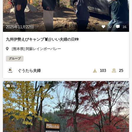
2025年11月22日
32
16
九州伊勢えびキャンプ🦞̥@いい夫婦の日👫
[熊本県] 阿蘇レインボーバレー
グループ
ぐうたら夫婦
103
25
2025年11月25日
29