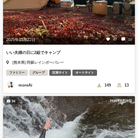
2025年11月22日
47
10
いい夫婦の日に2組でキャンプ
[熊本県] 阿蘇レインボーバレー
ファミリー
グループ
区画サイト
オートサイト
moreAi
149
13
2025年8月20日
10