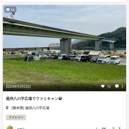
2024年5月31日
12
2024年5月03日
52
3
遥拝八の字広場でファミキャン😀
[熊本県] 遙拝八の字広場
ファミリー