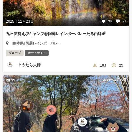
2025年11月23日
38
21
九州伊勢えびキャンプ@阿蘇レインボーバレーたる由縁🌈
[熊本県] 阿蘇レインボーバレー
グループ
オートサイト
ぐうたら夫婦
103
25
2025年11月26日
35