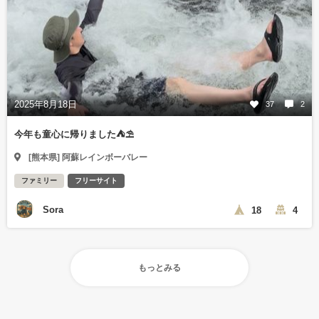
2025年8月18日
37
2
今年も童心に帰りました⛺️⛱️
[熊本県] 阿蘇レインボーバレー
ファミリー
フリーサイト
Sora
18
4
もっとみる