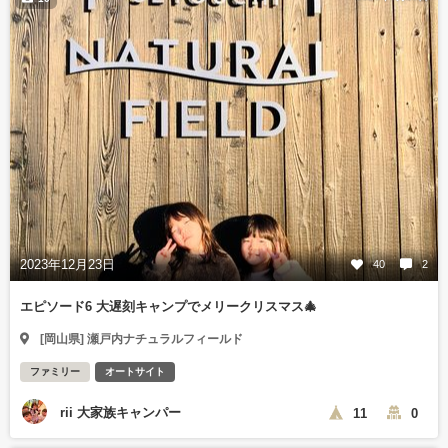
2023年12月23日
40
2
エピソード6 大遅刻キャンプでメリークリスマス🎄
[岡山県] 瀬戸内ナチュラルフィールド
ファミリー
オートサイト
rii 大家族キャンパー
11
0