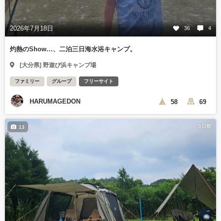
2026年7月18日
36
4
灼熱のShow…、二泊三日海水浴キャンプ。
[大分県] 野遊び浜キャンプ場
ファミリー
グループ
フリーサイト
HARUMAGEDON
58
69
5日前
13