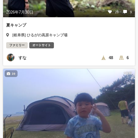
2026年7月30日
28
9
夏キャンプ
[岐阜県] ひるがの高原キャンプ場
ファミリー
オートサイト
すな
48
6
5日前
39