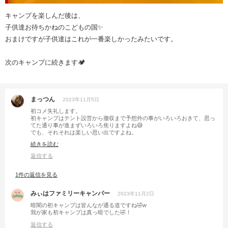
キャンプを楽しんだ後は、
子供達お待ちかねのこどもの国✨
おまけですが子供達はこれが一番楽しかったみたいです。
次のキャンプに続きます🏕
まっつん
2023年11月5日
初コメ失礼します。
初キャンプはテント設営から撤収まで予想外の事がいろいろおきて、思っ
てた通り事が進まずいろいろ焦りますよね😅
でも、それそれは楽しい思い出ですよね。
慣れてきてきも色々大変な事はあると思いますが、皆んなで普段出来ない
続きを読む
事を時間を贅沢に使って、楽しんで、また行きたいと思えればなによりで
す😄
返信する
1件の返信を見る
みぃはファミリーキャンパー
2023年11月2日
暗闇の初キャンプは皆んなが通る道ですね🤣w
我が家も初キャンプは真っ暗でした🤣！
返信する