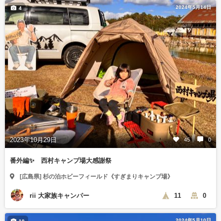
2024年5月14日
4
2023年10月29日
45
0
番外編✨ 西村キャンプ場大感謝祭
[広島県] 杉の泊ホビーフィールド《すぎまりキャンプ場》
rii 大家族キャンパー
11
0
2024年5月10日