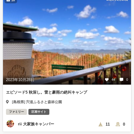
10
2023年10月28日
44
0
エピソード5 秋深し。雷と豪雨の絶叫キャンプ
[島根県] 宍道ふるさと森林公園
ファミリー
区画サイト
rii 大家族キャンパー
11
0