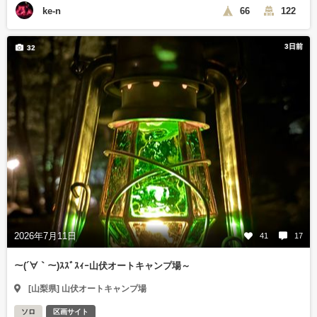
ke-n
66
122
3日前
32
2026年7月11日
41
17
～(´∀｀～)ｽｽﾞｽｨｰ山伏オートキャンプ場～
[山梨県] 山伏オートキャンプ場
ソロ
区画サイト