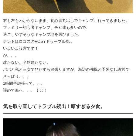
右も左もわからないまま、初心者丸出しでキャンプ、行ってきました。
ファミリー初心者キャンプ、チビ達も多いので、
過ごしやすそうなキャンプ地を選びました。
テントはロゴスのROSYドゥーブルXL。
いよいよ設営です！
が。。。
建たない。全然建たない。
パパと私と三女でひたすら頑張りますが、海辺の強風と予習なし設営で
さっぱり。。。
1時間半頑張って。。。
諦めて海へ。。。（ ; ; ）
気を取り直してトラブル続出！暗すぎる夕食。