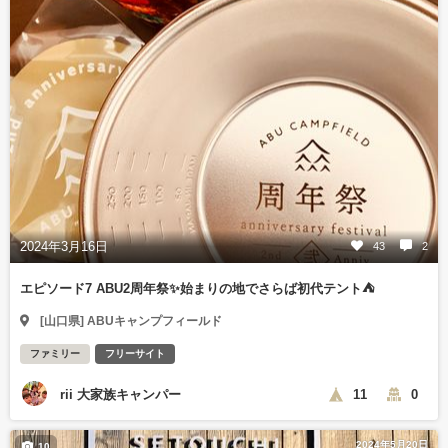
2024年3月16日
43
2
エピソード7 ABU2周年祭✨始まりの地でさらば初代テント⛺️
[山口県] ABUキャンプフィールド
ファミリー
フリーサイト
rii 大家族キャンパー
11
0
2024年5月20日
10