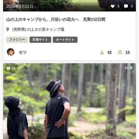
2026年8月01日
5
0
山の上のキャンプから、川沿いの花火へ 充実の2日間
[長野県] のよさの里キャンプ場
ファミリー
区画サイト
オートサイト
セツ
42
18
2日前
26