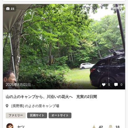
5時間前
23
2026年8月01日
5
0
山の上のキャンプから、川沿いの花火へ 充実の2日間
[長野県] のよさの里キャンプ場
ファミリー
区画サイト
オートサイト
セツ
42
18