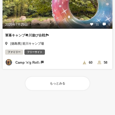
2026年7月29日
31
0
軍幕キャンプ🪖川遊び合戦🏞️
[徳島県] 前川キャンプ場
ファミリー
フリーサイト
Camp 'n'g Roll♪🏁
60
58
もっとみる