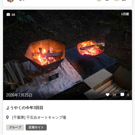
1日前
10
2026年7月25日
18
0
ようやくの今年3回目
[千葉県] 千石台オートキャンプ場
グループ
区画サイト