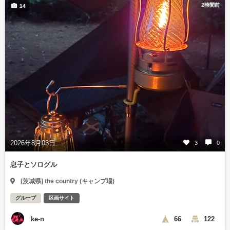
2時間前
14
2026年8月03日
3
0
息子とソログル
[茨城県] the country (キャンプ場)
グループ
区画サイト
ke-n
66
122