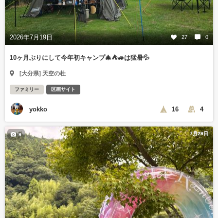
2026年7月19日
27
0
10ヶ月ぶりにして今年初キャンプ🎄⛺🚙は猛暑💦
[大分県] 天空の杜
ファミリー
区画サイト
yokko
16
4
7月29日
9