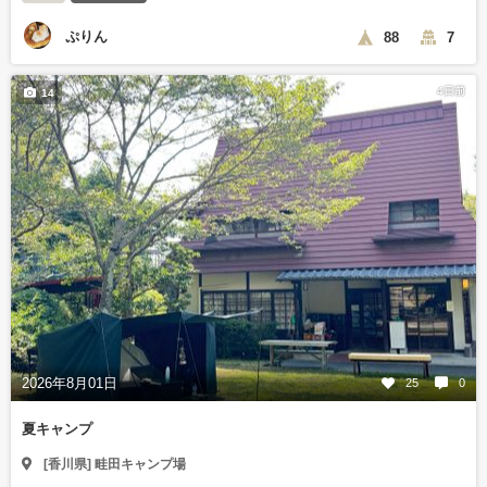
ぷりん
88
7
4日前
14
2026年8月01日
25
0
夏キャンプ
[香川県] 畦田キャンプ場