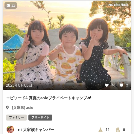
2024年5月8日
12
2023年8月05日
40
2
エピソード4 真夏のaoieプライベートキャンプ🏕
[兵庫県] aoie
ファミリー
フリーサイト
rii 大家族キャンパー
11
0