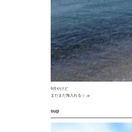
9月やけど
まだまだ海入れる𓇼𓈒𓐍
sup