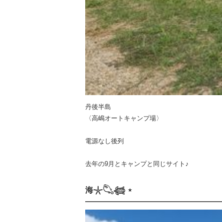
丹後半島
〈高嶋オートキャンプ場〉
電源なし後列
去年の9月とキャンプと同じサイト♪
海𓇼𓆡𓆉 ⋆