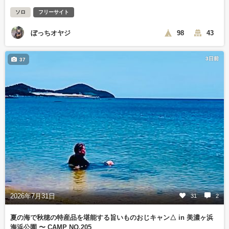
ソロ
フリーサイト
ぼっちオヤジ
98
43
3日前
37
2026年7月31日
31
2
夏の海で秋穂の特産品を堪能する旨いものおじキャン△ in 美濃ヶ浜
海浜公園 〜 CAMP NO.205