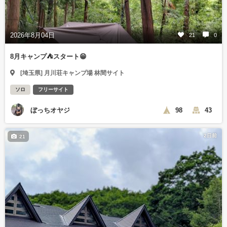
2026年8月04日
21
0
8月キャンプ⛺️スタート😁
[埼玉県] 月川荘キャンプ場 林間サイト
ソロ
フリーサイト
ぼっちオヤジ
98
43
2日前
21