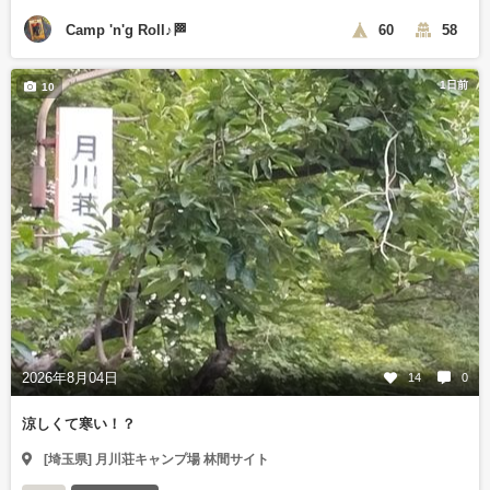
Camp 'n'g Roll♪🏁
60
58
1日前
10
2026年8月04日
14
0
涼しくて寒い！？
[埼玉県] 月川荘キャンプ場 林間サイト