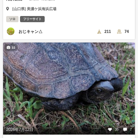
[山口県] 美濃ケ浜海浜広場
ソロ
フリーサイト
おじキャン△
211
74
3日前
32
2026年7月12日
35
7