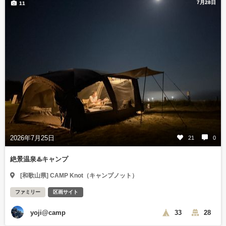
7月28日
11
2026年7月25日
21
0
絶景温泉♨️キャンプ
[和歌山県] CAMP Knot（キャンプノット）
ファミリー
区画サイト
yoji@camp
33
28