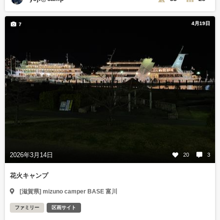
4月19日
7
2026年3月14日
20
3
花火キャンプ
[滋賀県] mizuno camper BASE 富川
ファミリー
区画サイト