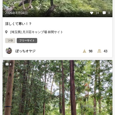
2026年8月04日
14
0
涼しくて寒い！？
[埼玉県] 月川荘キャンプ場 林間サイト
ソロ
フリーサイト
ぼっちオヤジ
98
43
2日前
3