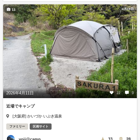
4月19日
11
2026年4月11日
22
0
近場でキャンプ
[大阪府] かいづか いぶき温泉
ファミリー
区画サイト
yoji@camp
33
28