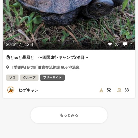
2026年7月12日
35
7
🗿と🐢と暴風と 〜四国遠征キャンプ2泊目〜
[愛媛県] 伊方町健康交流施設 亀ヶ池温泉
ソロ
グループ
フリーサイト
ヒゲキャン
52
33
もっとみる