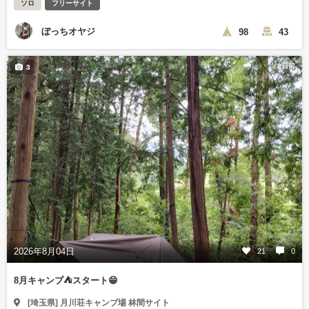
ソロ
フリーサイト
ぼっちオヤジ
98
43
2日前
3
2026年8月04日
21
0
8月キャンプ⛺️スタート😁
[埼玉県] 月川荘キャンプ場 林間サイト