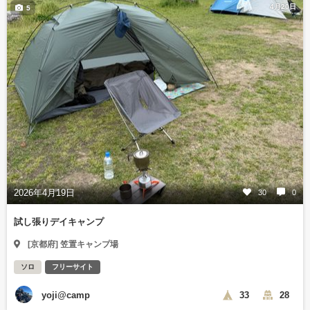
4月20日
5
2026年4月19日
30
0
試し張りデイキャンプ
[京都府] 笠置キャンプ場
ソロ
フリーサイト
yoji@camp
33
28