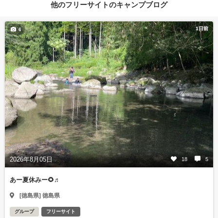
他のフリーサイトのキャンプブログ
1日前
6
2026年8月05日
18
5
あー夏休みー🌻♬
[徳島県] 徳島県
グループ
フリーサイト