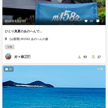
2026年8月03日
26
2
ひとり真夏のあのへんで…
[山梨県] M1582 あのへんの森
ソロ
好々爺🇯🇵
93
17
3日前
37