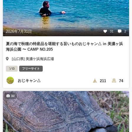
2026年7月31日
31
2
夏の海で秋穂の特産品を堪能する旨いものおじキャン△ in 美濃ヶ浜
海浜公園 〜 CAMP NO.205
[山口県] 美濃ケ浜海浜広場
ソロ
フリーサイト
おじキャン△
211
74
3日前
32