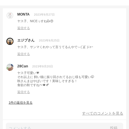
MONTA
2023年9月27日
ヤス子、NICEっすね👍😍
返信する
エジプさん
2023年9月25日
ヤス子、サンマくれやって言うてるんやで～(´Д` )ﾆｬｰ
返信する
28Can
2023年9月20日
ヤス子可愛い💗
それ以上に 飼い猫に振り回されてるおじ様も可愛い🤭
秋さんまはやばいです！美味しそすぎる！
食欲の秋ですね〜🍁🍂
返信する
1件の返信を見る
すべてのコメントを見る
投稿