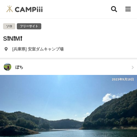
ソロ
フリーサイト
S❗️N❗️M❗️
[兵庫県] 安室ダムキャンプ場
ぼち
2023年9月18日