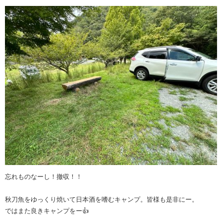
忘れものなーし！撤収！！
秋刀魚をゆっくり焼いて日本酒を嗜むキャンプ。皆様も是非にー。
ではまた良きキャンプをー👍