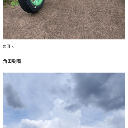
角田ぁ
角田到着