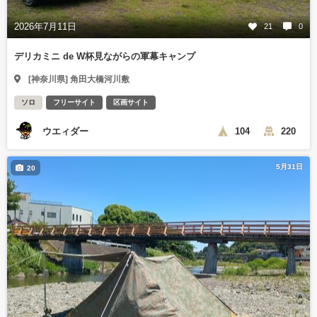
2026年7月11日
21
0
デリカミニ de W杯見ながらの軍幕キャンプ
[神奈川県] 角田大橋河川敷
ソロ
フリーサイト
区画サイト
ウエィダー
104
220
5月31日
20