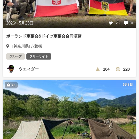
2026年5月23日
23
0
ポーランド軍幕会&ドイツ軍幕会合同演習
[神奈川県] 八菅橋
グループ
フリーサイト
ウエィダー
104
220
5月6日
23