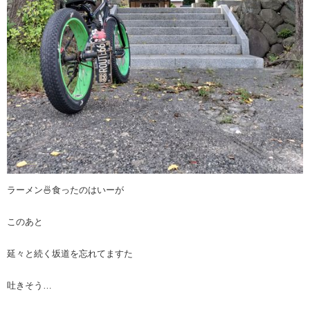
ラーメン🍜食ったのはいーが
このあと
延々と続く坂道を忘れてますた
吐きそう…