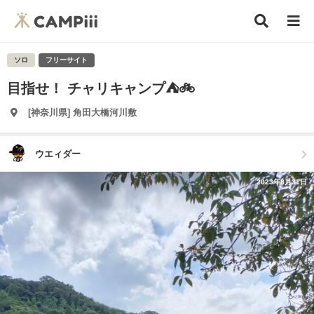
ソロ
フリーサイト
目指せ！ チャリキャンプ⛺🚲
[神奈川県] 角田大橋河川敷
ウエィダー
2023年8月31日