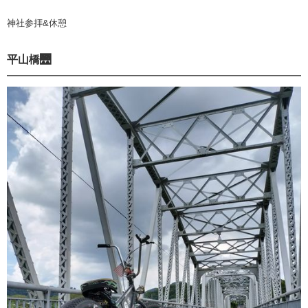
神社参拝&休憩
平山橋🌉