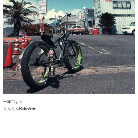
平塚市より
りんりんRide🚲☀