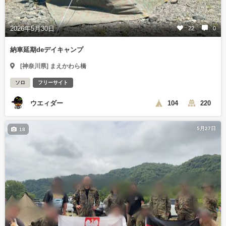
2026年5月30日
22
0
納車延期deデイキャンプ
[神奈川県] まえかわら橋
ソロ
フリーサイト
ウエィダー
104
220
5月27日
18