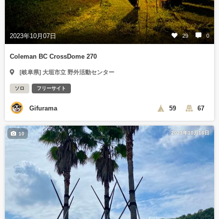
2023年10月07日
29
0
Coleman BC CrossDome 270
[岐阜県] 大垣市立 野外活動センター
ソロ
フリーサイト
Gifurama
59
67
2023年10月16日
10