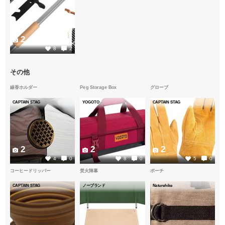
2
8
2
その他
線香ホルダー
Peg Storage Box
グローブ
CAPTAIN STAG
YOGOTO
CAPTAIN STAG
2
2
2
4
0
8
0
5
0
コーヒードリッパー
焚火陣幕
ポーチ
CAPTAIN STAG
ノーブランド
Naturehike