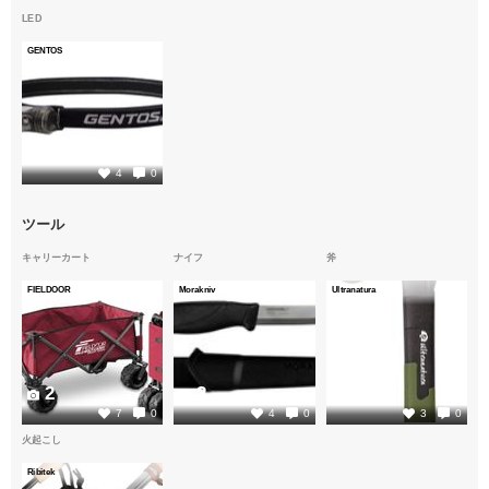
LED
GENTOS
2
4
0
ツール
キャリーカート
ナイフ
斧
FIELDOOR
Morakniv
Ultranatura
2
2
2
7
0
4
0
3
0
火起こし
Ribitek