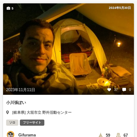
2024年5月30日
5
2023年11月11日
37
0
小川張ぽい
[岐阜県] 大垣市立 野外活動センター
ソロ
フリーサイト
Gifurama
59
67