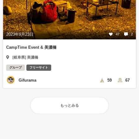
2023年9月23日
47
2
CampTime Event & 美濃橋
[岐阜県] 美濃橋
グループ
フリーサイト
Gifurama
59
67
もっとみる