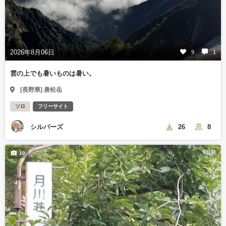
2026年8月06日
9
1
雲の上でも暑いものは暑い。
[長野県] 唐松岳
ソロ
フリーサイト
シルバーズ
26
8
2日前
10