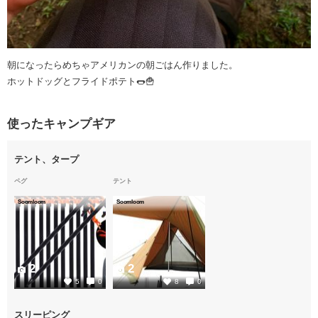
朝になったらめちゃアメリカンの朝ごはん作りました。
ホットドッグとフライドポテト🌭🍟
使ったキャンプギア
テント、タープ
ペグ
テント
Soomloom
Soomloom
2
2
5
0
8
0
スリーピング