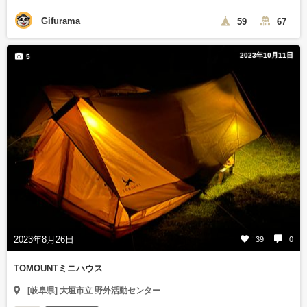
Gifurama
59
67
2023年10月11日
5
2023年8月26日
39
0
TOMOUNTミニハウス
[岐阜県] 大垣市立 野外活動センター