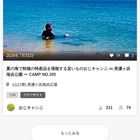
2026年7月31日
34
2
夏の海で秋穂の特産品を堪能する旨いものおじキャン△ in 美濃ヶ浜
海浜公園 〜 CAMP NO.205
[山口県] 美濃ケ浜海浜広場
ソロ
フリーサイト
おじキャン△
211
74
もっとみる