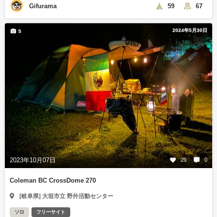
Gifurama
59
67
2024年5月30日
5
2023年10月07日
29
0
Coleman BC CrossDome 270
[岐阜県] 大垣市立 野外活動センター
ソロ
フリーサイト