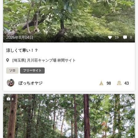
2026年8月04日
19
0
涼しくて寒い！？
[埼玉県] 月川荘キャンプ場 林間サイト
ソロ
フリーサイト
ぼっちオヤジ
98
43
3日前
3