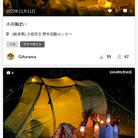
2023年11月11日
37
0
小川張ぽい
[岐阜県] 大垣市立 野外活動センター
ソロ
フリーサイト
Gifurama
59
67
2024年5月30日
5