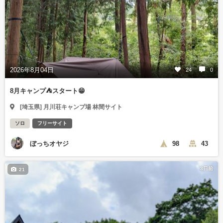
2026年8月04日
24
0
8月キャンプ⛺️スタート😁
[埼玉県] 月川荘キャンプ場 林間サイト
ソロ
フリーサイト
ぼっちオヤジ
98
43
3日前
21