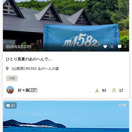
2026年8月03日
31
2
ひとり真夏のあのへんで…
[山梨県] M1582 あのへんの森
ソロ
好々爺🇯🇵
93
17
4日前
37