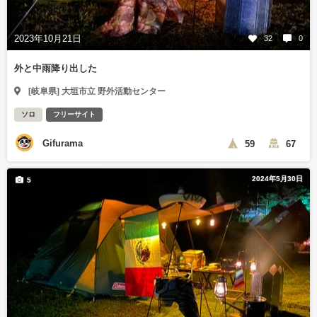
2023年10月21日
32
0
外と中雨降り出した
[岐阜県] 大垣市立 野外活動センター
ソロ
フリーサイト
Gifurama
59
67
2024年5月30日
5