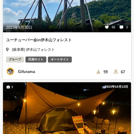
2023年9月30日
46
0
ユーチューバー会in伊木山フォレスト
[岐阜県] 伊木山フォレスト
グループ
区画サイト
オートサイト
Gifurama
59
67
2023年10月13日
7