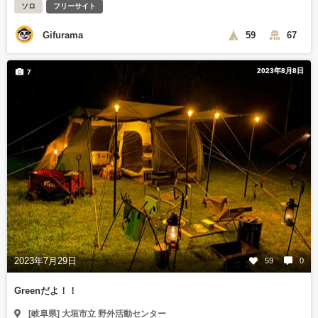
ソロ
フリーサイト
Gifurama
59
67
2023年8月8日
7
2023年7月29日
59
0
Greenだよ！！
[岐阜県] 大垣市立 野外活動センター