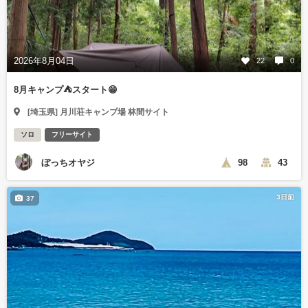
2026年8月04日
22
0
8月キャンプ⛺️スタート😁
[埼玉県] 月川荘キャンプ場 林間サイト
ソロ
フリーサイト
ぼっちオヤジ
98
43
3日前
37