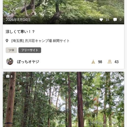
2026年8月04日
15
0
涼しくて寒い！？
[埼玉県] 月川荘キャンプ場 林間サイト
ソロ
フリーサイト
ぼっちオヤジ
98
43
2日前
3