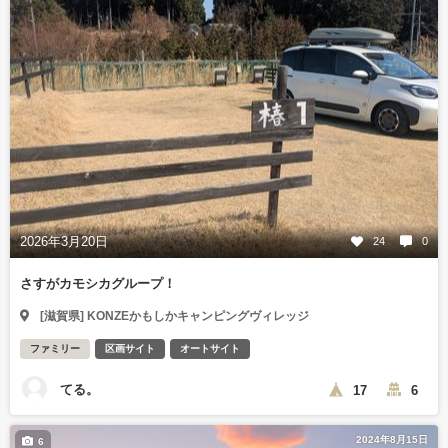
2026年3月20日
24
0
さすがカモシカグループ！
[滋賀県] KONZEかもしかキャンピングヴィレッジ
ファミリー
区画サイト
オートサイト
てる。
17
6
2024年8月15日
6