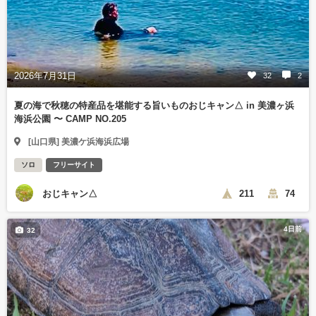
2026年7月31日
32
2
夏の海で秋穂の特産品を堪能する旨いものおじキャン△ in 美濃ヶ浜
海浜公園 〜 CAMP NO.205
[山口県] 美濃ケ浜海浜広場
ソロ
フリーサイト
おじキャン△
211
74
4日前
32