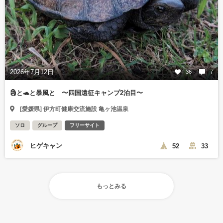
2026年7月12日
36
7
🗿と🐢と暴風と 〜四国遠征キャンプ2泊目〜
[愛媛県] 伊方町健康交流施設 亀ヶ池温泉
ソロ
グループ
フリーサイト
ヒゲキャン
52
33
もっとみる