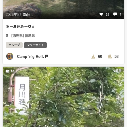
2026年8月05日
19
7
あー夏休みー🌻♬
[徳島県] 徳島県
グループ
フリーサイト
Camp 'n'g Roll♪🏁
60
58
1日前
10