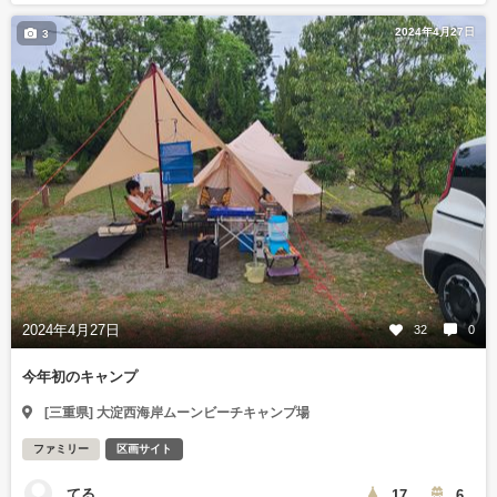
2024年4月27日
3
2024年4月27日
32
0
今年初のキャンプ
[三重県] 大淀西海岸ムーンビーチキャンプ場
ファミリー
区画サイト
てる。
17
6