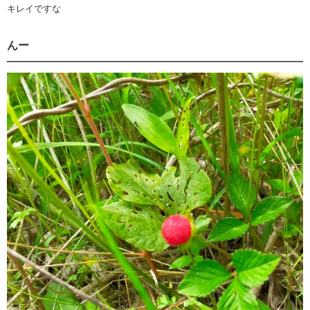
キレイですな
んー