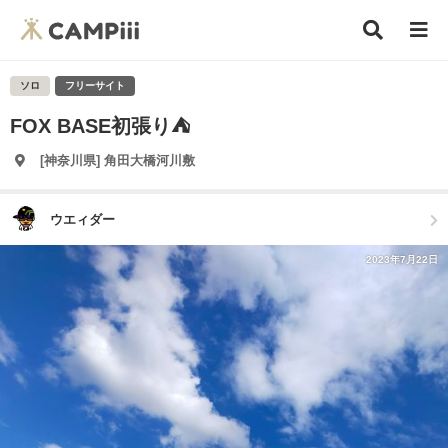
ソロ
フリーサイト
FOX BASE初張り⛺
[神奈川県] 角田大橋河川敷
ウエィダー
2023年7月22日