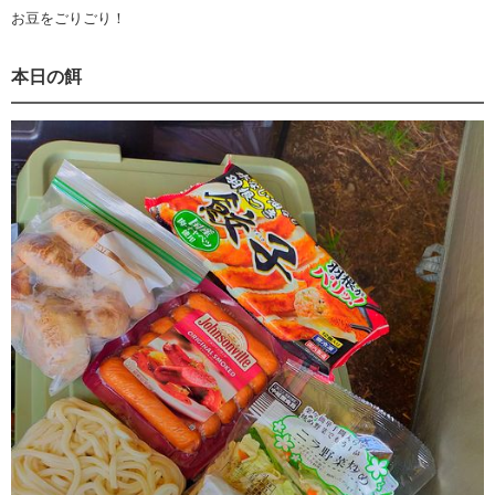
お豆をごりごり！
本日の餌