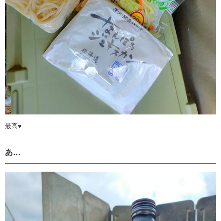
最高♥
あ…