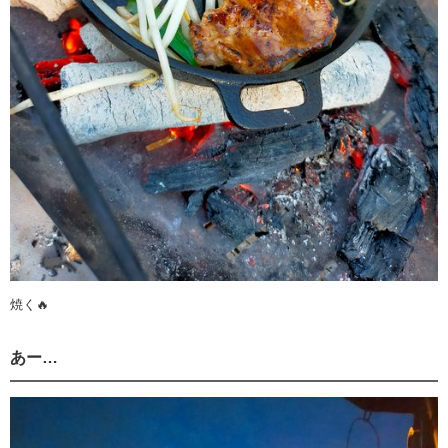
焼く🔥
あー…