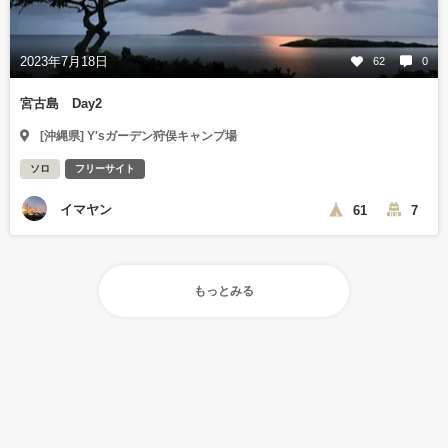
2023年7月18日
62
0
宮古島 Day2
[沖縄県] Y'sガーデン狩俣キャンプ場
ソロ
フリーサイト
イマヤン
61
7
もっとみる