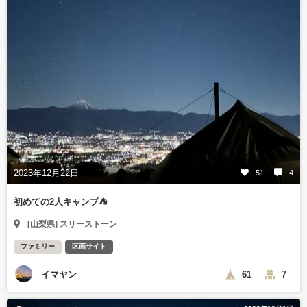
2023年12月22日
51
4
初めての2人キャンプ⛺️
[山梨県] スリーストーン
ファミリー
区画サイト
イマヤン
61
7