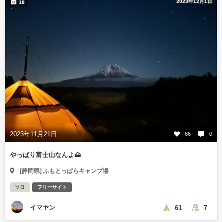
2023年12月1日
18
2023年11月21日
66
0
やっぱり富士山なんよ🗻
[静岡県] ふもとっぱらキャンプ場
ソロ
フリーサイト
イマヤン
61
7