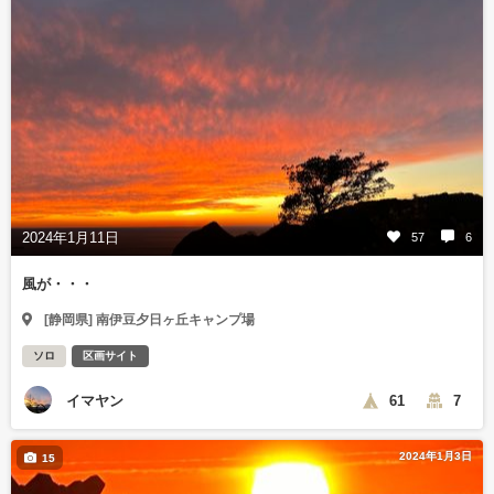
2024年1月11日
57
6
風が・・・
[静岡県] 南伊豆夕日ヶ丘キャンプ場
ソロ
区画サイト
イマヤン
61
7
2024年1月3日
15