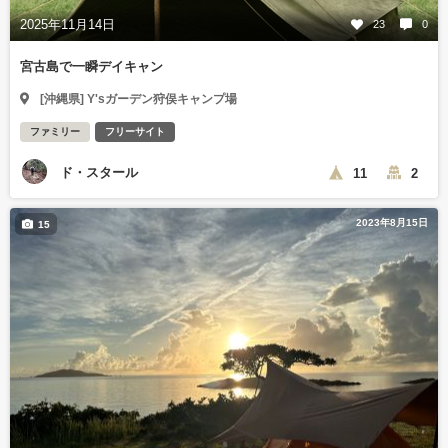
2025年11月14日
23
0
宮古島で一瞬デイキャン
[沖縄県] Y'sガーデン狩俣キャンプ場
ファミリー
フリーサイト
ド・スタール
11
2
2023年8月15日
15