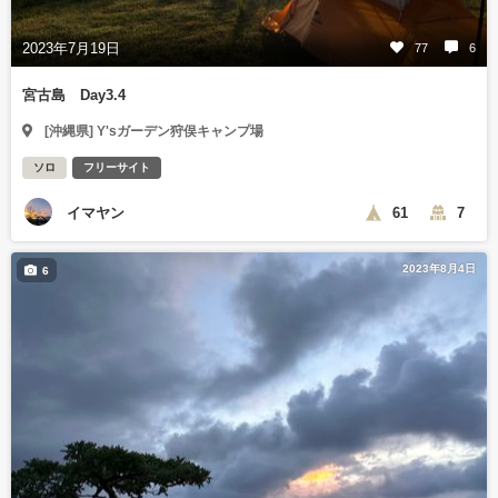
2023年7月19日
77
6
宮古島 Day3.4
[沖縄県] Y'sガーデン狩俣キャンプ場
ソロ
フリーサイト
イマヤン
61
7
2023年8月4日
6