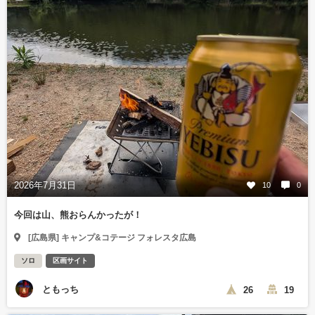
2026年7月31日
10
0
今回は山、熊おらんかったが！
[広島県] キャンプ&コテージ フォレスタ広島
ソロ
区画サイト
ともっち
26
19