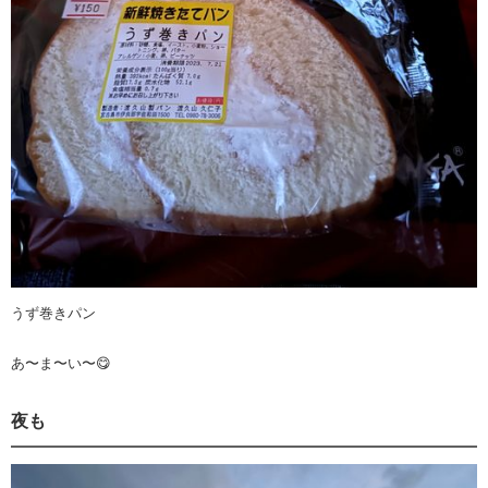
うず巻きパン
あ〜ま〜い〜😋
夜も