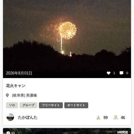
2026年8月01日
1
0
花火キャン
[岐阜県] 美濃橋
ソロ
グループ
フリーサイト
オートサイト
たかぽんた
99
46
8時間前
11