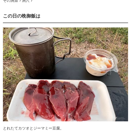
その洞窟？洞穴？
この日の晩御飯は
とれたてカツオとジーマミー豆腐。