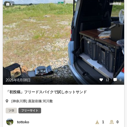
10時間前
4
2026年8月08日
12
0
「初投稿」フリードスパイクで試しホットサンド
[神奈川県] 座架依橋 河川敷
ソロ
フリーサイト
tottoko
1
0