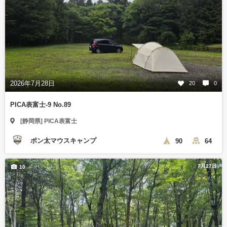
2026年7月28日
20
0
PICA表富士-9 No.89
[静岡県] PICA表富士
ポン太マウスキャンプ
90
64
7月27日
10