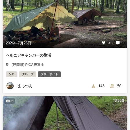
2026年7月25日
31
2
ヘルニアキャンパーの復活
[静岡県] PICA表富士
ソロ
グループ
フリーサイト
まっつん
143
56
7月20日
7