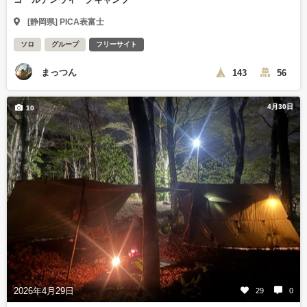
[静岡県] PICA表富士
ソロ
グループ
フリーサイト
まっつん
143
56
4月30日
10
2026年4月29日
29
0