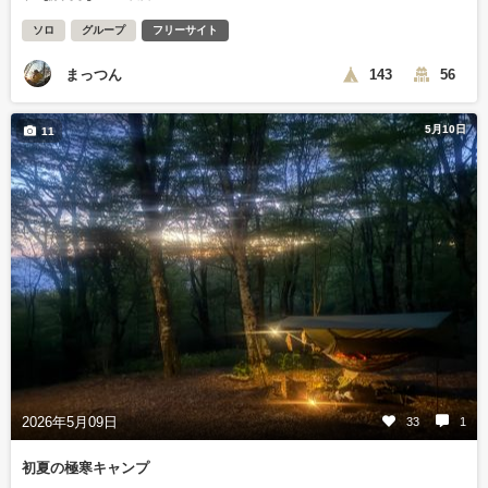
ソロ
グループ
フリーサイト
まっつん
143
56
5月10日
11
2026年5月09日
33
1
初夏の極寒キャンプ