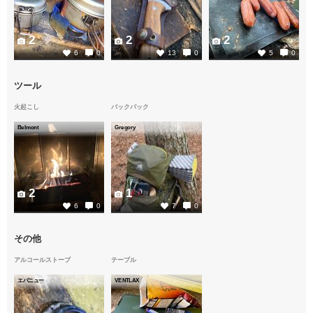
2
2
2
6
0
13
0
5
0
ツール
火起こし
バックパック
Belmont
Gregory
2
1
6
0
7
0
その他
アルコールストーブ
テーブル
エバニュー
VENTLAX