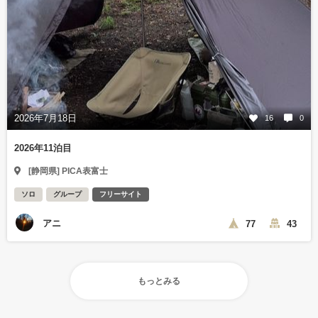
2026年7月18日
16
0
2026年11泊目
[静岡県] PICA表富士
ソロ
グループ
フリーサイト
アニ
77
43
もっとみる