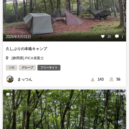
2026年8月01日
25
1
久しぶりの本格キャンプ
[静岡県] PICA表富士
ソロ
グループ
フリーサイト
まっつん
143
56
4日前
8