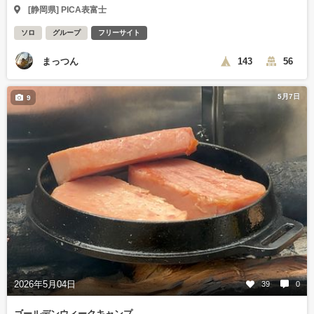
[静岡県] PICA表富士
ソロ
グループ
フリーサイト
まっつん
143
56
5月7日
9
2026年5月04日
39
0
ゴールデンウィークキャンプ