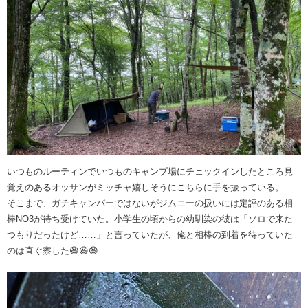
いつものルーティンでいつものキャンプ場にチェックインしたところ見
覚えのあるオッサンがミッチャ嬉しそうにこちらに手を振っている。
そこまで、ガチキャンパーではないがジムニーの扱いには定評のある相
棒NO3が待ち受けていた。小学生の頃からの幼馴染の彼は「ソロで来た
つもりだったけど……」と言っていたが、俺と相棒の到着を待っていた
のは直ぐ察した😆😆😆