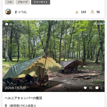
ソロ
グループ
フリーサイト
まっつん
143
56
7月27日
10
2026年7月25日
31
2
ヘルニアキャンパーの復活
[静岡県] PICA表富士