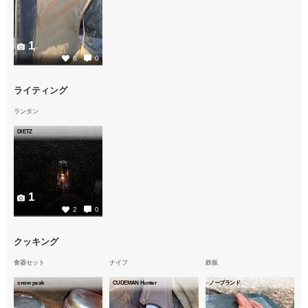
1
6
0
ライティング
ランタン
DIETZ
1
2
0
クッキング
食器セット
ナイフ
鉄板
snow peak
CUDEMAN Hunter
ノーブランド