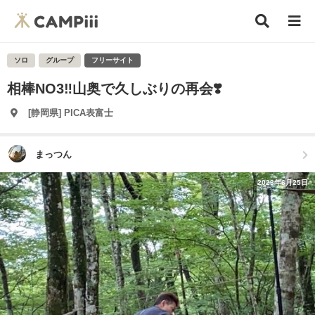
ソロ
グループ
フリーサイト
相棒NO3‼️山奥で久しぶりの再会❣️
[静岡県] PICA表富士
まっつん
2023年6月25日