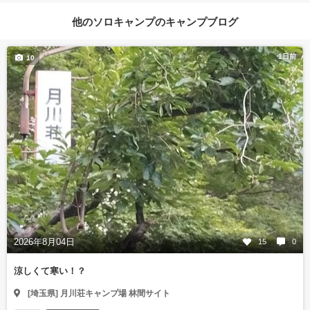
他のソロキャンプのキャンプブログ
1日前
10
2026年8月04日
15
0
涼しくて寒い！？
[埼玉県] 月川荘キャンプ場 林間サイト