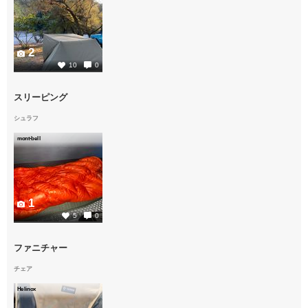
2
10
0
スリーピング
シュラフ
mont-bell
1
5
0
ファニチャー
チェア
Helinox