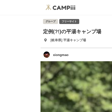
グループ
フリーサイト
定例(?!)の平湯キャンプ場
[岐阜県] 平湯キャンプ場
xiongmao