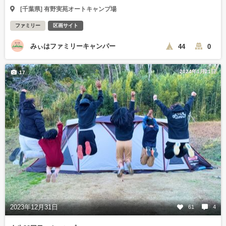
[千葉県] 有野実苑オートキャンプ場
ファミリー
区画サイト
みぃはファミリーキャンパー
44
0
2024年1月21日
17
2023年12月31日
61
4