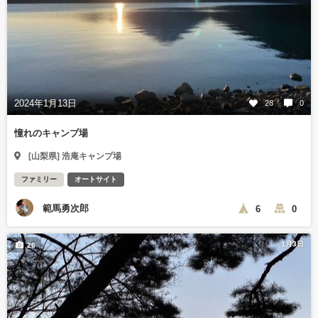
2024年1月13日
28
0
憧れのキャンプ場
[山梨県] 浩庵キャンプ場
ファミリー
オートサイト
範馬勇次郎
6
0
1月3日
26