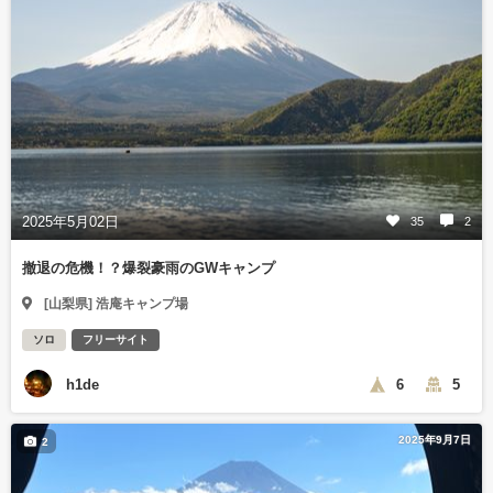
2025年5月02日
35
2
撤退の危機！？爆裂豪雨のGWキャンプ
[山梨県] 浩庵キャンプ場
ソロ
フリーサイト
h1de
6
5
2025年9月7日
2