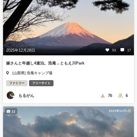
2025年12月28日
53
17
嫁さんと年越し4連泊。浩庵→ともえ川Park
[山梨県] 浩庵キャンプ場
ファミリー
フリーサイト
もるがん
76
6
2025年10月1日
12