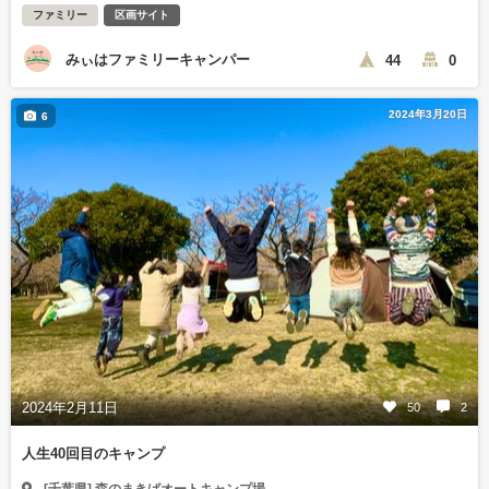
ファミリー
区画サイト
みぃはファミリーキャンパー
44
0
2024年3月20日
6
2024年2月11日
50
2
人生40回目のキャンプ
[千葉県] 森のまきばオートキャンプ場