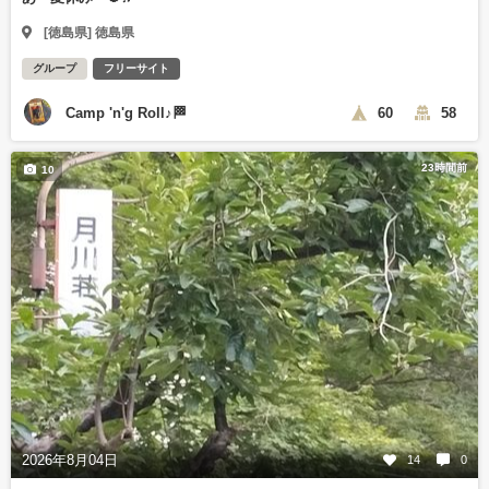
[徳島県] 徳島県
グループ
フリーサイト
Camp 'n'g Roll♪🏁
60
58
23時間前
10
2026年8月04日
14
0