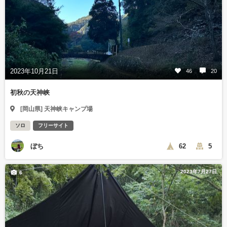
2023年10月21日
46
20
初秋の天神峡
[岡山県] 天神峡キャンプ場
ソロ
フリーサイト
ぼち
62
5
2023年7月27日
6