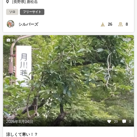
[長野県] 唐松岳
ソロ
フリーサイト
シルバーズ
26
8
3日前
10
2026年8月04日
20
0
涼しくて寒い！？