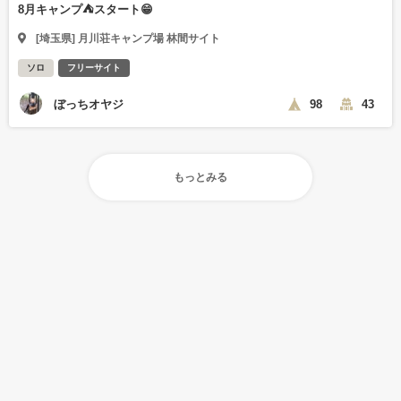
8月キャンプ⛺️スタート😁
[埼玉県] 月川荘キャンプ場 林間サイト
ソロ
フリーサイト
ぼっちオヤジ
98
43
もっとみる