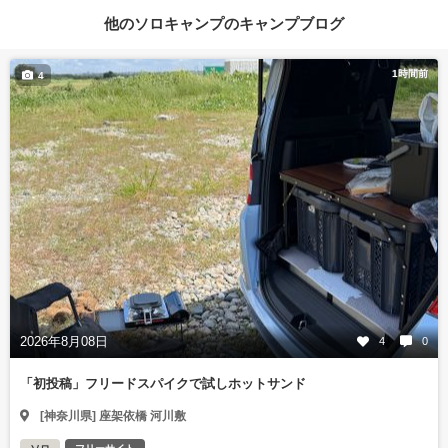
他のソロキャンプのキャンプブログ
1時間前
4
2026年8月08日
4
0
「初投稿」フリードスパイクで試しホットサンド
[神奈川県] 座架依橋 河川敷