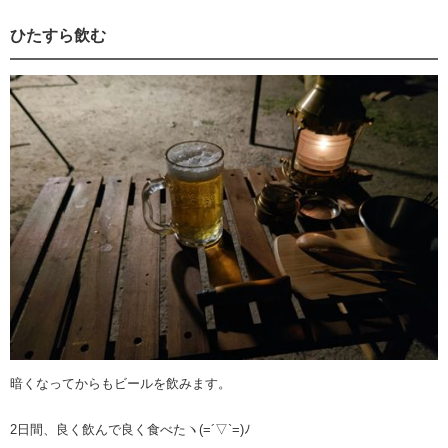
ひたすら飲む
暗くなってからもビールを飲みます。
2日間、良く飲んで良く食べたヽ(=´▽`=)ﾉ