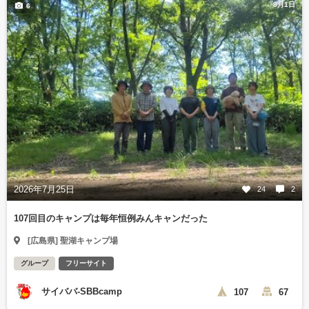
8月1日
6
2026年7月25日
24
2
107回目のキャンプは毎年恒例みんキャンだった
[広島県] 聖湖キャンプ場
グループ
フリーサイト
サイババ-SBBcamp
107
67