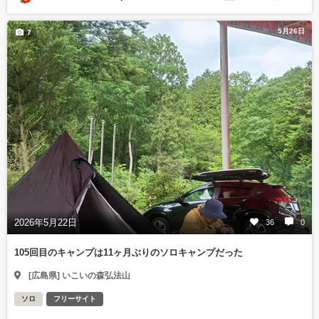
5月26日
7
2026年5月22日
36
0
105回目のキャンプは11ヶ月ぶりのソロキャンプだった
[広島県] いこいの森弘法山
ソロ
フリーサイト