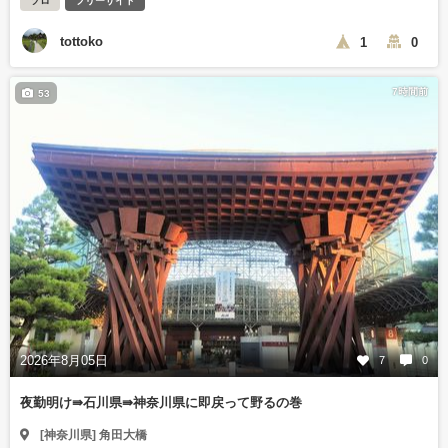
ソロ
フリーサイト
tottoko
1
0
7時間前
53
2026年8月05日
7
0
夜勤明け⇛石川県⇛神奈川県に即戻って野るの巻
[神奈川県] 角田大橋