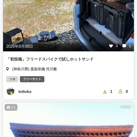
2026年8月08日
4
0
「初投稿」フリードスパイクで試しホットサンド
[神奈川県] 座架依橋 河川敷
ソロ
フリーサイト
tottoko
1
0
7時間前
53