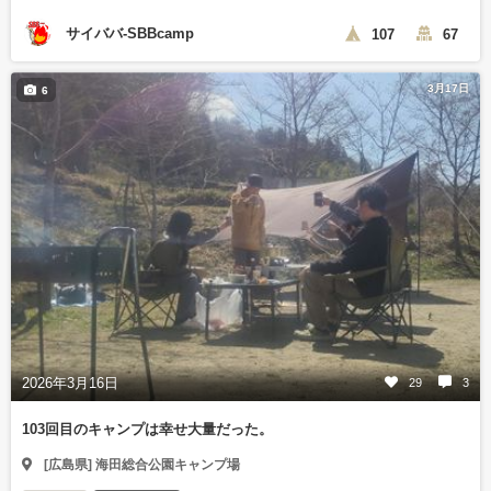
サイババ-SBBcamp
107
67
3月17日
6
2026年3月16日
29
3
103回目のキャンプは幸せ大量だった。
[広島県] 海田総合公園キャンプ場