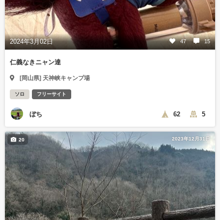
2024年3月02日
47
15
仁義なきニャン達
[岡山県] 天神峡キャンプ場
ソロ
フリーサイト
ぼち
62
5
2023年12月31日
20