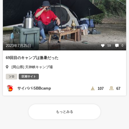
2023年7月25日
59
0
69回目のキャンプは激暑だった
[岡山県] 天神峡キャンプ場
ソロ
区画サイト
サイババ-SBBcamp
107
67
もっとみる