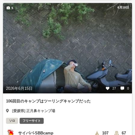
6月18日
5
2026年6月15日
27
0
106回目のキャンプはツーリングキャンプだった
[愛媛県] 正月鼻キャンプ場
ソロ
フリーサイト
サイババ-SBBcamp
107
67