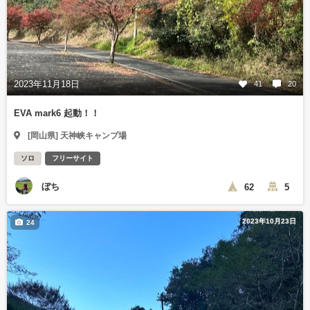
2023年11月18日
41
20
EVA mark6 起動！！
[岡山県] 天神峡キャンプ場
ソロ
フリーサイト
ぼち
62
5
2023年10月23日
24