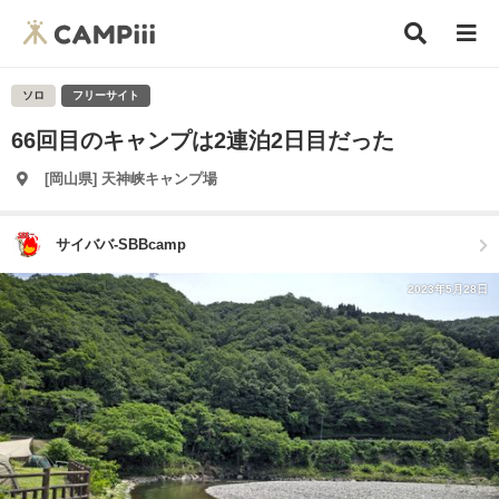
ソロ
フリーサイト
66回目のキャンプは2連泊2日目だった
[岡山県] 天神峡キャンプ場
サイババ-SBBcamp
2023年5月28日