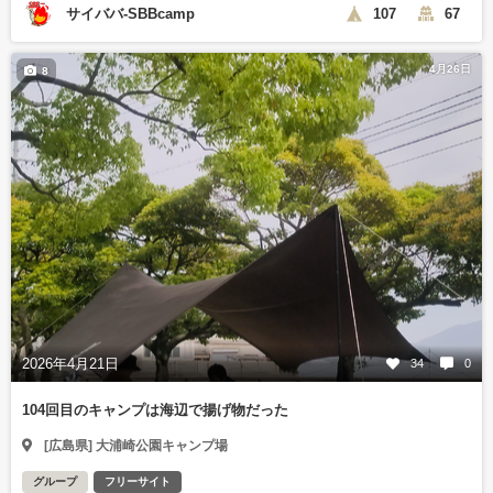
サイババ-SBBcamp
107
67
4月26日
8
2026年4月21日
34
0
104回目のキャンプは海辺で揚げ物だった
[広島県] 大浦崎公園キャンプ場
グループ
フリーサイト