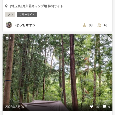
[埼玉県] 月川荘キャンプ場 林間サイト
ソロ
フリーサイト
ぼっちオヤジ
98
43
3日前
3
2026年8月04日
25
0