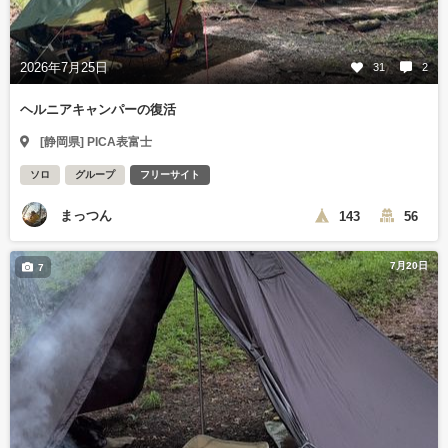
2026年7月25日
31
2
ヘルニアキャンパーの復活
[静岡県] PICA表富士
ソロ
グループ
フリーサイト
まっつん
143
56
7月20日
7