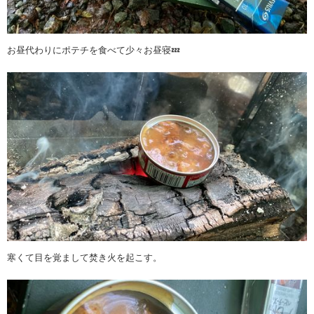
お昼代わりにポテチを食べて少々お昼寝💤
寒くて目を覚まして焚き火を起こす。