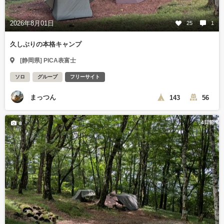
2026年8月01日
25
1
久しぶりの本格キャンプ
[静岡県] PICA表富士
ソロ
グループ
フリーサイト
まっつん
143
56
4日前
8