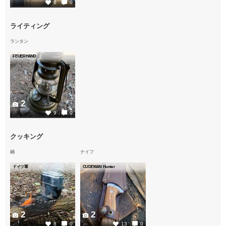
6
0
ライティング
ランタン
FEUERHAND
2
9
0
クッキング
鍋
ナイフ
ドイツ軍
CUDEMAN Hunter
2
2
8
0
13
0