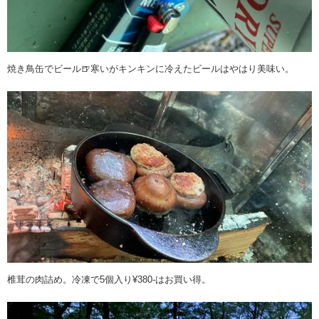
焼き鳥缶でビール🍺寒いがキンキンに冷えたビールはやはり美味い。
椎茸の肉詰め。冷凍で5個入り¥380-はお買い得。