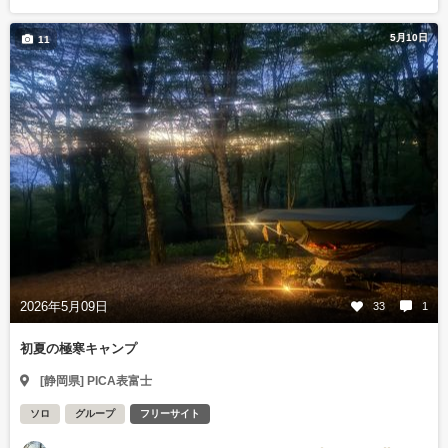
5月10日
11
2026年5月09日
33
1
初夏の極寒キャンプ
[静岡県] PICA表富士
ソロ
グループ
フリーサイト