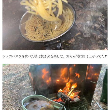
シメのパスタを食べた後は焚き火を楽しむ。知らん間に雨は上がってた❣️