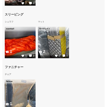
7
0
スリーピング
シュラフ
マット
mont-bell
サーマレスト
1
2
5
0
5
0
ファニチャー
チェア
Helinox
1