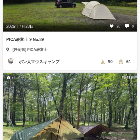
2026年7月28日
20
0
PICA表富士-9 No.89
[静岡県] PICA表富士
ポン太マウスキャンプ
90
64
7月27日
10