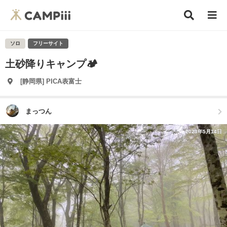
ソロ
フリーサイト
土砂降りキャンプ🏕️
[静岡県] PICA表富士
まっつん
2023年5月14日