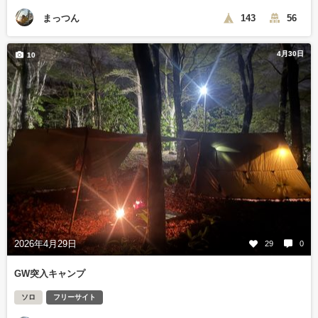
まっつん
143
56
4月30日
10
2026年4月29日
29
0
GW突入キャンプ
ソロ
フリーサイト