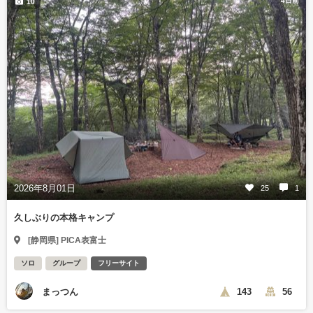
4日前
10
2026年8月01日
25
1
久しぶりの本格キャンプ
[静岡県] PICA表富士
ソロ
グループ
フリーサイト
まっつん
143
56