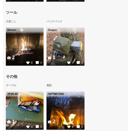
ツール
火起こし
バックパック
Belmont
Gregory
2
1
6
0
7
0
その他
テーブル
風防
VENTLAX
CAPTAIN STAG
1
2
4
0
6
0