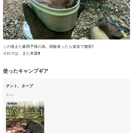
この後また豪雨予報の為、朝飯食ったら速攻で撤収‼️
それでは、また来週❣️
使ったキャンプギア
テント、タープ
テント
BUNDOK
2