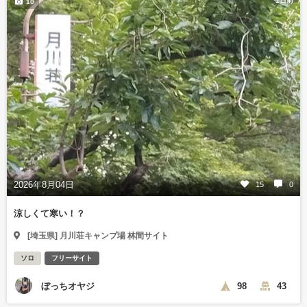
1日前
10
2026年8月04日
15
0
涼しくて寒い！？
[埼玉県] 月川荘キャンプ場 林間サイト
ソロ
フリーサイト
ぼっちオヤジ
98
43