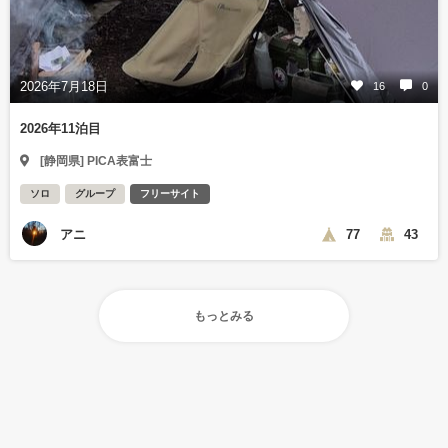
2026年7月18日
16
0
2026年11泊目
[静岡県] PICA表富士
ソロ
グループ
フリーサイト
アニ
77
43
もっとみる