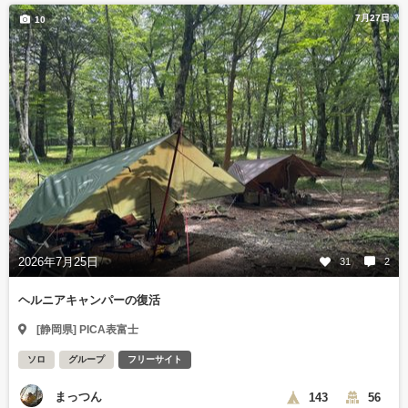
7月27日
10
2026年7月25日
31
2
ヘルニアキャンパーの復活
[静岡県] PICA表富士
ソロ
グループ
フリーサイト
まっつん
143
56