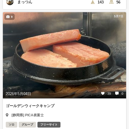
まっつん
143
56
5月7日
9
2026年5月04日
39
0
ゴールデンウィークキャンプ
[静岡県] PICA表富士
ソロ
グループ
フリーサイト