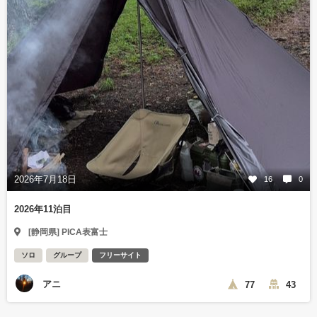
2026年7月18日
16
0
2026年11泊目
[静岡県] PICA表富士
ソロ
グループ
フリーサイト
アニ
77
43