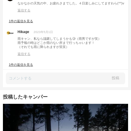
なかなかの天気の中、お疲れさまでした。４日楽しみにしてますわら(^^)v
返信する
1件の返信を見る
Hikage
2023年5月1日
雨キャン、私なら躊躇してしまうかも🥲（雨男ですが笑）
雨予報の時はどこか雨のない所まで行っちゃいます！
（それでも雨に降られますが笑笑）
返信する
1件の返信を見る
投稿
投稿したキャンパー