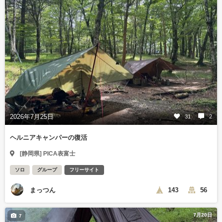
2026年7月25日
31
2
ヘルニアキャンパーの復活
[静岡県] PICA表富士
ソロ
グループ
フリーサイト
まっつん
143
56
7月20日
7