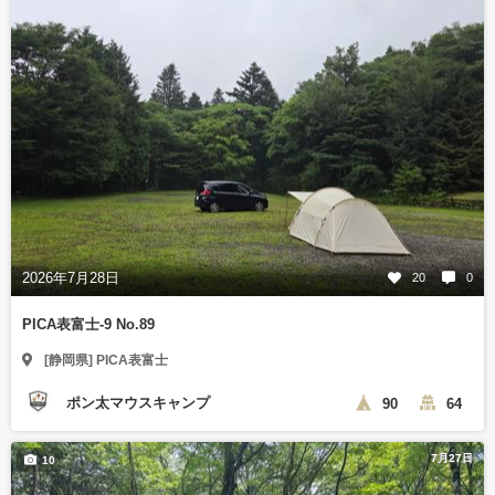
2026年7月28日
20
0
PICA表富士-9 No.89
[静岡県] PICA表富士
ポン太マウスキャンプ
90
64
7月27日
10