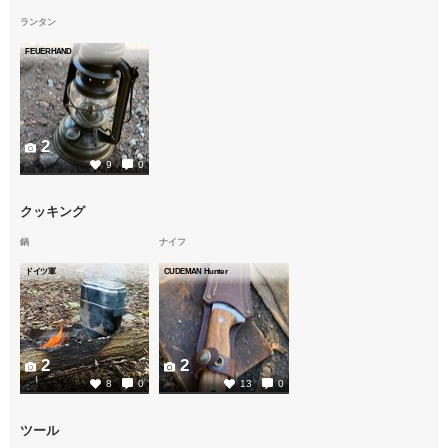
ランタン
FEUERHAND
2
9
0
クッキング
鍋
ナイフ
ドイツ軍
CUDEMAN Hunter
2
2
8
0
13
0
ツール