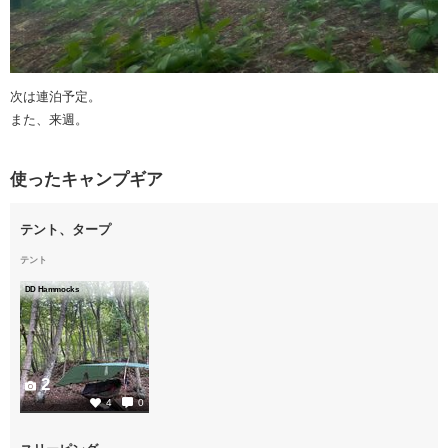
次は連泊予定。
また、来週。
使ったキャンプギア
テント、タープ
テント
DD Hammocks
2
4
0