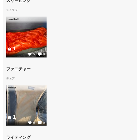
スリーピング
シュラフ
mont-bell
1
5
0
ファニチャー
チェア
Helinox
1
6
0
ライティング