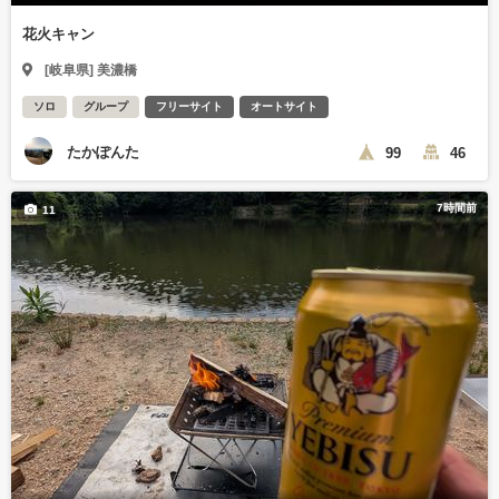
花火キャン
[岐阜県] 美濃橋
ソロ
グループ
フリーサイト
オートサイト
たかぽんた
99
46
7時間前
11