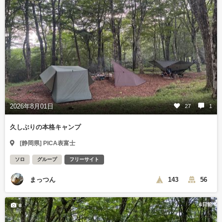
2026年8月01日
27
1
久しぶりの本格キャンプ
[静岡県] PICA表富士
ソロ
グループ
フリーサイト
まっつん
143
56
6日前
8