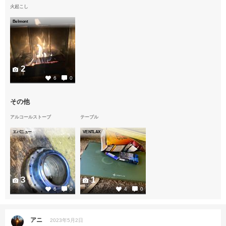
火起こし
Belmont
2
6
0
その他
アルコールストーブ
テーブル
エバニュー
VENTLAX
3
1
6
0
4
0
アニ
2023年5月2日