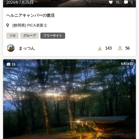
2026年7月25日
31
2
ヘルニアキャンパーの復活
[静岡県] PICA表富士
ソロ
グループ
フリーサイト
まっつん
143
56
5月10日
11