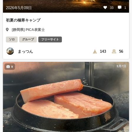
2026年5月09日
33
1
初夏の極寒キャンプ
[静岡県] PICA表富士
ソロ
グループ
フリーサイト
まっつん
143
56
5月7日
9