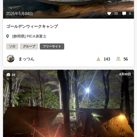
2026年5月04日
39
0
ゴールデンウィークキャンプ
[静岡県] PICA表富士
ソロ
グループ
フリーサイト
まっつん
143
56
4月30日
10