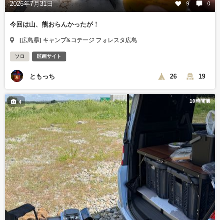
2026年7月31日
9
0
今回は山、熊おらんかったが！
[広島県] キャンプ&コテージ フォレスタ広島
ソロ
区画サイト
ともっち
26
19
10時間前
4