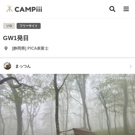
ソロ
フリーサイト
GW1発目
[静岡県] PICA表富士
まっつん
2023年5月1日