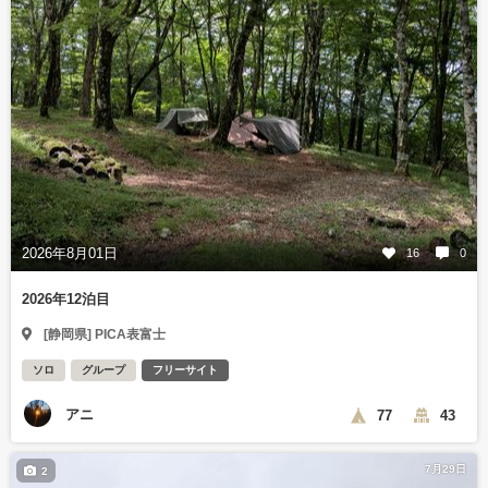
2026年8月01日
16
0
2026年12泊目
[静岡県] PICA表富士
ソロ
グループ
フリーサイト
アニ
77
43
7月29日
2