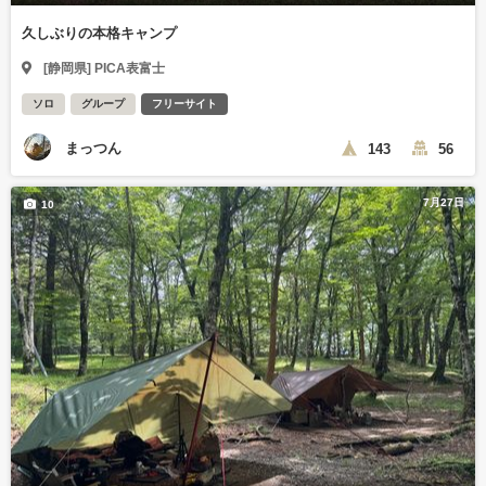
久しぶりの本格キャンプ
[静岡県] PICA表富士
ソロ
グループ
フリーサイト
まっつん
143
56
7月27日
10