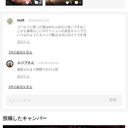
3
0
5
0
ma9
2023年4月11日
コーヒーに映った桜はめちゃめちゃ良いですね！
しかも素晴らしいロケーションの花見キャンプで、
いつものようにキャンプ飯はヨダレ出そうです😋
返信する
1件の返信を見る
エジプさん
2023年4月11日
糖質ゼロまで満開ですのう😍
返信する
1件の返信を見る
投稿
投稿したキャンパー