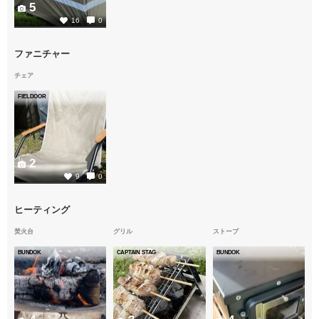
5
16
0
ファニチャー
チェア
FIELDOOR
2
9
0
ヒーティング
焚火台
グリル
ストーブ
BUNDOK
CAPTAIN STAG
BUNDOK