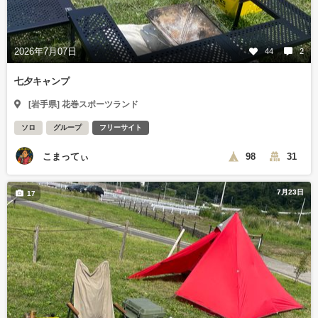
2026年7月07日
44
2
七夕キャンプ
[岩手県] 花巻スポーツランド
ソロ
グループ
フリーサイト
こまってぃ
98
31
7月23日
17