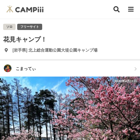
ソロ
フリーサイト
花見キャンプ！
[岩手県] 北上総合運動公園大堤公園キャンプ場
こまってぃ
2023年4月11日