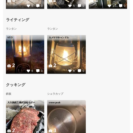
4
2
4
6
0
5
0
11
0
ライティング
ランタン
ランタン
UCO
カメヤマキャンドル
2
2
6
0
6
0
クッキング
鉄板
シェラカップ
大久保鉄工/株式会社ラグー
snow peak
2
3