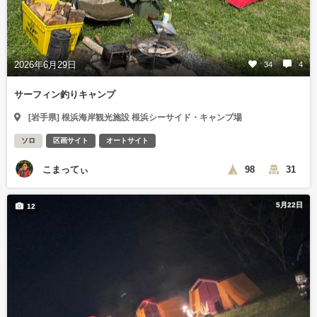
2026年6月29日
34
4
サーフィン釣りキャンプ
[岩手県] 根浜海岸観光施設 根浜シーサイド・キャンプ場
ソロ
区画サイト
オートサイト
こまってぃ
98
31
5月22日
12