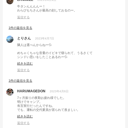
牛タンんんんんー！
わらびもちさんが最高の顔しておるのー。
返信する
1件の返信を見る
とりさん
2023年4月7日
隣人は選べんからねー💦
めちゃくちゃな音量のイビキで寝られて、うるさくて
シンドい思いをしたことあるわー💦
さすがに文句は言えんよね、悪気ないし💦
続きを読む
運が悪かったなー😓
返信する
1件の返信を見る
HARUMAGEDON
2023年4月6日
7ヶ月振りの夜勤お疲れ様でした。
明けでキャンプ。
有言実行だったんですね。
でも、運転の交代要員が居られて羨ましい。
うちはワンオペなんで、明けキャンプは厳しいかも。
続きを読む
返信する