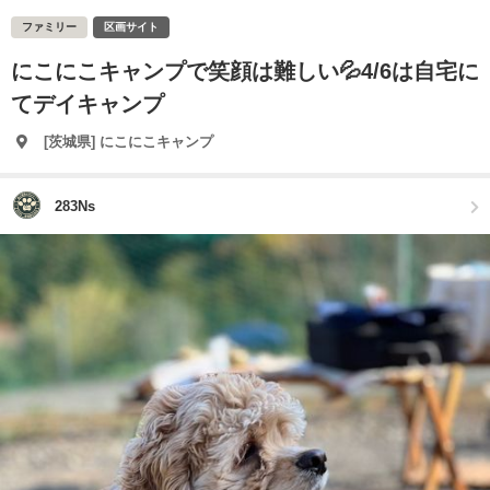
ファミリー
区画サイト
にこにこキャンプで笑顔は難しい💦4/6は自宅に
てデイキャンプ
[茨城県] にこにこキャンプ
283Ns