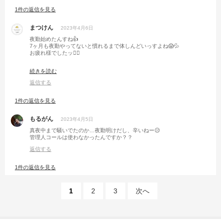
1件の返信を見る
まつけん
2023年4月6日
夜勤始めたんすね👍
7ヶ月も夜勤やってないと慣れるまで体しんどいっすよね😱💦
お疲れ様でしたッ🙋‍♂️
俺、お肉もいいけどキャンプで食べるウインナー大好きかもッ🥰笑笑
続きを読む
そして朝の景色ヤバいっすね🤩
返信する
1件の返信を見る
もるがん
2023年4月5日
真夜中まで騒いでたのか…夜勤明けだし、辛いねー😥
管理人コールは使わなかったんですか？？
返信する
1件の返信を見る
1
2
3
次へ