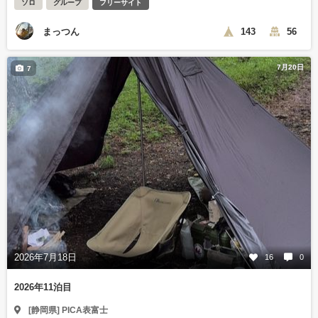
ソロ
グループ
フリーサイト
まっつん
143
56
7月20日
7
2026年7月18日
16
0
2026年11泊目
[静岡県] PICA表富士