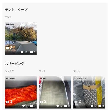
テント、タープ
テント
BUNDOK
2
10
0
スリーピング
シュラフ
マット
マット
mont-bell
NEMO
サーマレスト
1
2
2
5
0
6
0
5
0