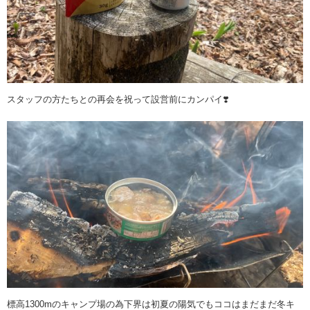
スタッフの方たちとの再会を祝って設営前にカンパイ❣️
標高1300mのキャンプ場の為下界は初夏の陽気でもココはまだまだ冬キ