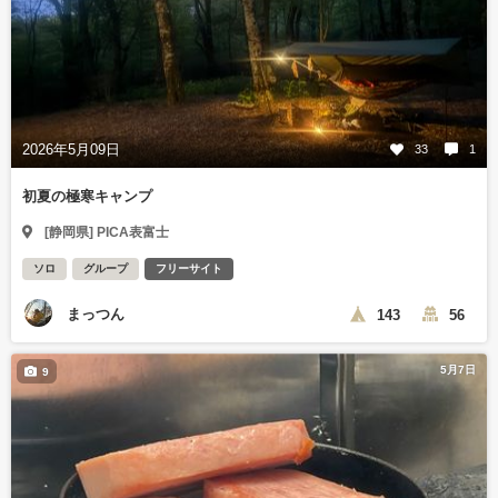
2026年5月09日
33
1
初夏の極寒キャンプ
[静岡県] PICA表富士
ソロ
グループ
フリーサイト
まっつん
143
56
5月7日
9