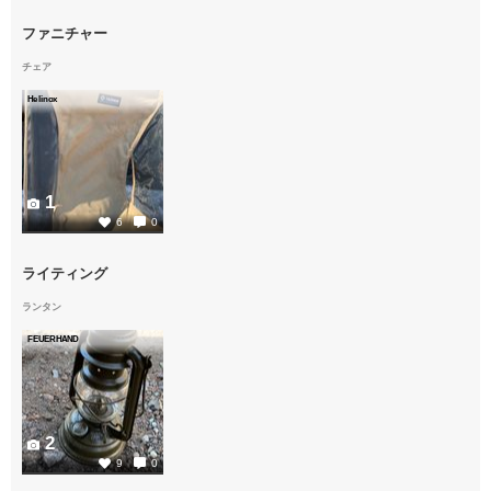
ファニチャー
チェア
Helinox
1
6
0
ライティング
ランタン
FEUERHAND
2
9
0