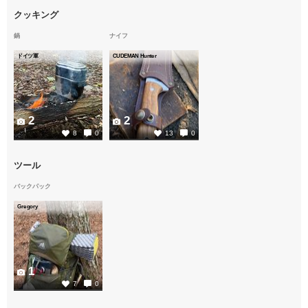
クッキング
鍋
ナイフ
ドイツ軍
CUDEMAN Hunter
2
2
8
0
13
0
ツール
バックパック
Gregory
1
7
0