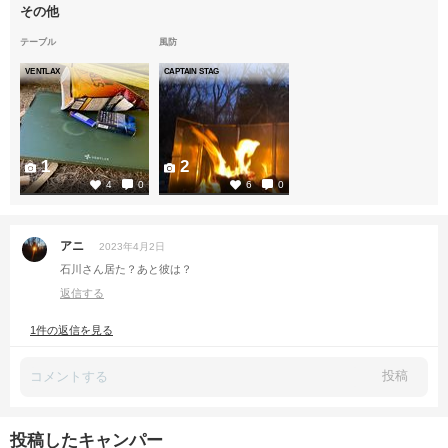
その他
テーブル
風防
VENTLAX
CAPTAIN STAG
1
2
4
0
6
0
アニ
2023年4月2日
石川さん居た？あと彼は？
返信する
1件の返信を見る
投稿
投稿したキャンパー