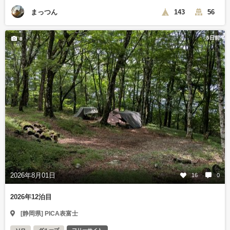
まっつん
143
56
5日前
8
2026年8月01日
16
0
2026年12泊目
[静岡県] PICA表富士