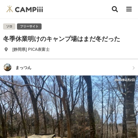
ソロ
フリーサイト
冬季休業明けのキャンプ場はまだ冬だった
[静岡県] PICA表富士
まっつん
2023年4月2日