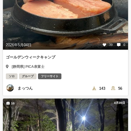
2026年5月04日
39
0
ゴールデンウィークキャンプ
[静岡県] PICA表富士
ソロ
グループ
フリーサイト
まっつん
143
56
4月30日
10