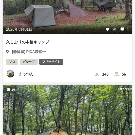
2026年8月01日
26
1
久しぶりの本格キャンプ
[静岡県] PICA表富士
ソロ
グループ
フリーサイト
まっつん
143
56
7月27日
10