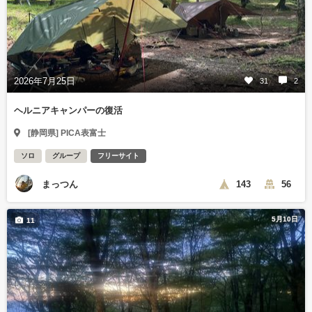
2026年7月25日
31
2
ヘルニアキャンパーの復活
[静岡県] PICA表富士
ソロ
グループ
フリーサイト
まっつん
143
56
5月10日
11