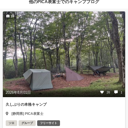
他のPICA表富士でのキャンプブログ
4日前
10
2026年8月01日
26
1
久しぶりの本格キャンプ
[静岡県] PICA表富士
ソロ
グループ
フリーサイト