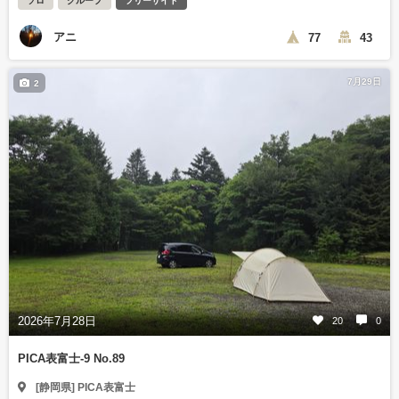
ソロ
グループ
フリーサイト
アニ
77
43
7月29日
2
2026年7月28日
20
0
PICA表富士-9 No.89
[静岡県] PICA表富士