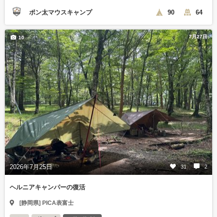
ポン太マウスキャンプ
90
64
7月27日
10
2026年7月25日
31
2
ヘルニアキャンパーの復活
[静岡県] PICA表富士