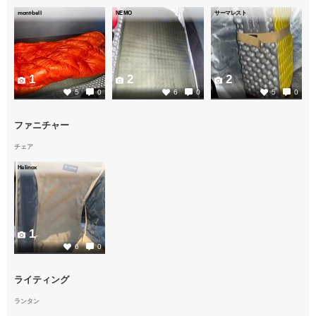
mont-bell
NEMO
サーマレスト
1
2
2
5
0
6
0
5
0
ファニチャー
チェア
Helinox
1
6
0
ライティング
ランタン