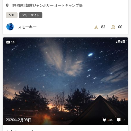
[静岡県] 朝霧ジャンボリー オートキャンプ場
ソロ
フリーサイト
スモーキー
82
66
2月9日
10
2026年2月08日
44
2