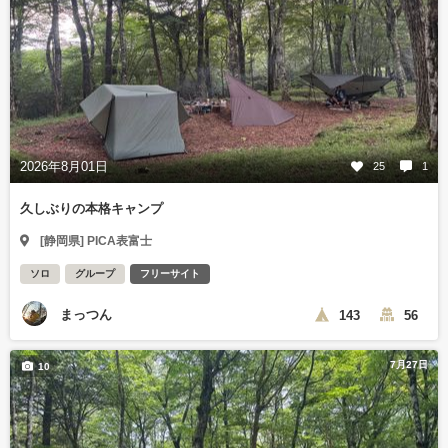
2026年8月01日
25
1
久しぶりの本格キャンプ
[静岡県] PICA表富士
ソロ
グループ
フリーサイト
まっつん
143
56
7月27日
10