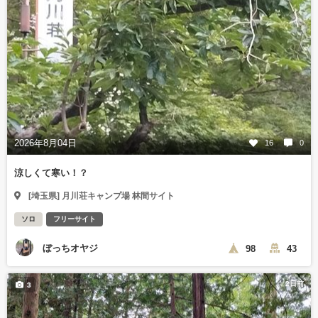
2026年8月04日
16
0
涼しくて寒い！？
[埼玉県] 月川荘キャンプ場 林間サイト
ソロ
フリーサイト
ぼっちオヤジ
98
43
2日前
3