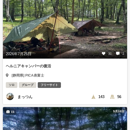
2026年7月25日
31
2
ヘルニアキャンパーの復活
[静岡県] PICA表富士
ソロ
グループ
フリーサイト
まっつん
143
56
5月10日
11