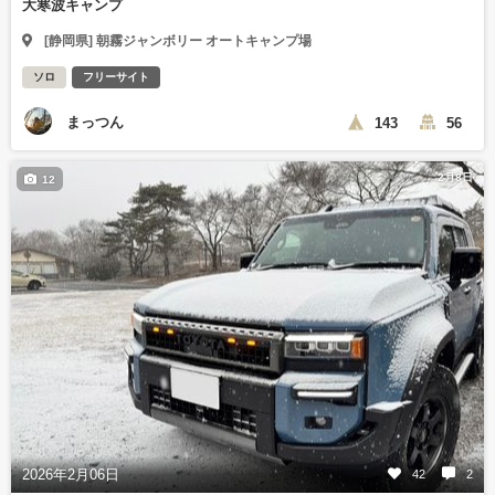
大寒波キャンプ
[静岡県] 朝霧ジャンボリー オートキャンプ場
ソロ
フリーサイト
まっつん
143
56
2月8日
12
2026年2月06日
42
2