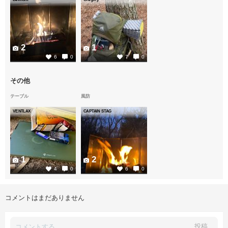
2
1
6
0
7
0
その他
テーブル
風防
VENTLAX
CAPTAIN STAG
1
2
4
0
6
0
コメントはまだありません
投稿