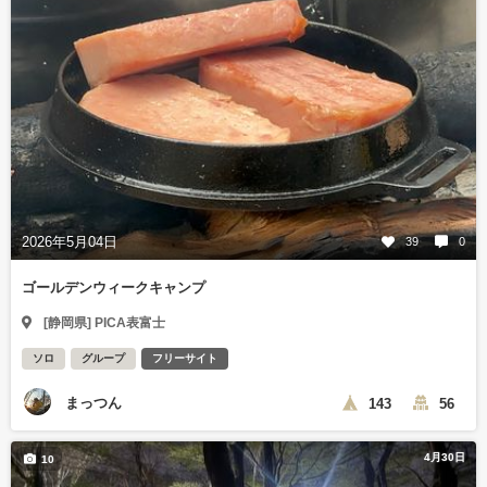
2026年5月04日
39
0
ゴールデンウィークキャンプ
[静岡県] PICA表富士
ソロ
グループ
フリーサイト
まっつん
143
56
4月30日
10