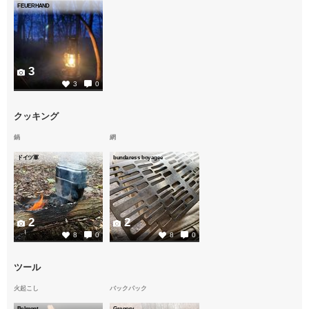
FEUERHAND
3
3
0
クッキング
鍋
網
ドイツ軍
bundaress boyagee
2
2
8
0
8
0
ツール
火起こし
バックパック
Belmont
Gregory