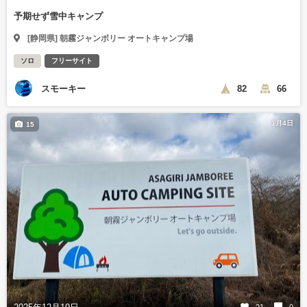
予期せず雪中キャンプ
[静岡県] 朝霧ジャンボリー オートキャンプ場
ソロ
フリーサイト
スモーキー
82
66
1月4日
15
21
0