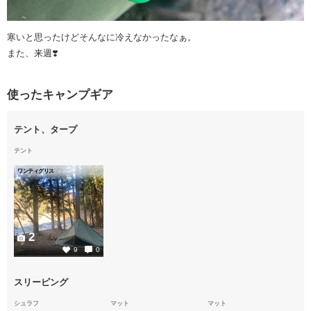
寒いと思ったけどそんなに冷えなかったなぁ。
また、来週❣️
使ったキャンプギア
テント、タープ
テント
ワンティグリス
2
9
0
スリーピング
シュラフ
マット
マット