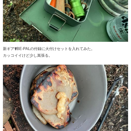
新ギア❣️BE-PALの付録に火付けセットを入れてみた。
カッコイイけど少し嵩張る。