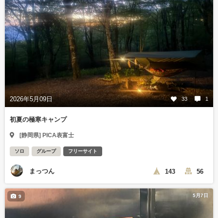
2026年5月09日
33
1
初夏の極寒キャンプ
[静岡県] PICA表富士
ソロ
グループ
フリーサイト
まっつん
143
56
5月7日
9