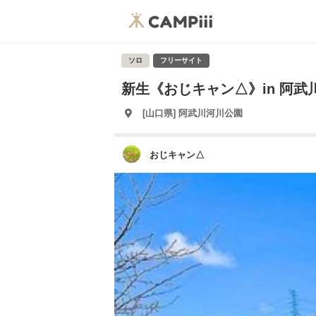
ソロ
フリーサイト
新生《おじキャン△》in 阿武川河
[山口県] 阿武川河川公園
おじキャン△