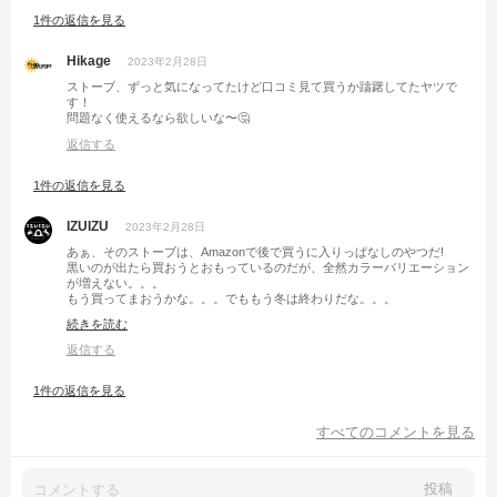
1件の返信を見る
Hikage
2023年2月28日
ストーブ、ずっと気になってたけど口コミ見て買うか躊躇してたヤツで
す！
問題なく使えるなら欲しいな〜🤔
返信する
1件の返信を見る
IZUIZU
2023年2月28日
あぁ、そのストーブは、Amazonで後で買うに入りっぱなしのやつだ!
黒いのが出たら買おうとおもっているのだが、全然カラーバリエーション
が増えない。。。
もう買ってまおうかな。。。でももう冬は終わりだな。。。
と、葛藤してます💦💩
続きを読む
返信する
1件の返信を見る
すべてのコメントを見る
投稿