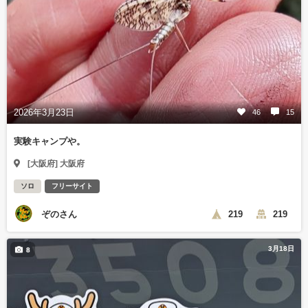
2026年3月23日
46
15
実験キャンプや。
[大阪府] 大阪府
ソロ
フリーサイト
ぞのさん
219
219
3月18日
8