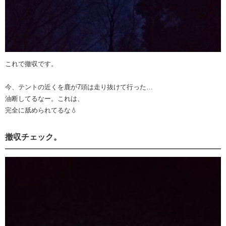
これで撤収です。
今、テントの近くを鹿が7頭は走り抜けて行った…
油断してるなー。これは、
完全に舐められてるな💧
撤収チェック。