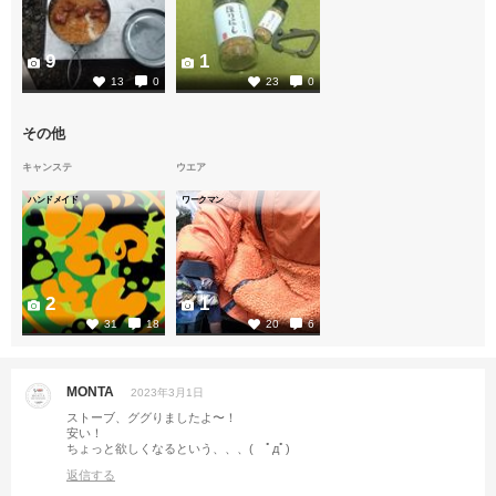
9
1
13
0
23
0
その他
キャンステ
ウエア
ハンドメイド
ワークマン
2
1
31
18
20
6
MONTA
2023年3月1日
ストーブ、ググりましたよ〜！
安い！
ちょっと欲しくなるという、、、( ﾟдﾟ)
返信する