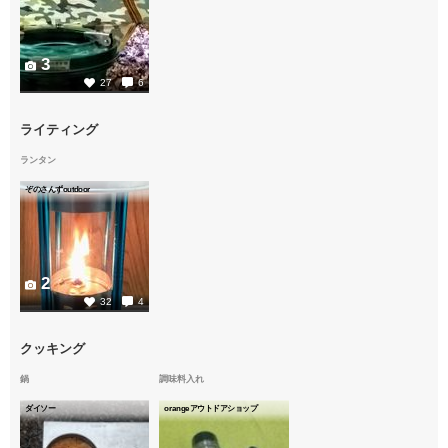
3
27
6
ライティング
ランタン
ぞのさんずoutdoor
2
32
4
クッキング
鍋
調味料入れ
ダイソー
orangeアウトドアショップ