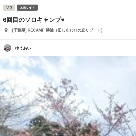
ソロ
区画サイト
6回目のソロキャンプ♥️
[千葉県] RECAMP 勝浦（旧しあわせの丘リゾート)
ゆうあい