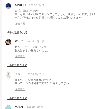
ARUGO
2023年2月21日
🌸桜、素敵ですね〜
自分も同日ゆめ牧場でキャンプしてました、風強かったですよね😅
来月の下旬にはゆめ牧場も🌸満開になると思いますよ〜
返信する
4件の返信を見る
すーつ
2023年2月20日
私もここ行ってみたいです。
お風呂あるの魅力ですよね。
返信する
1件の返信を見る
FUNE
2023年2月20日
強風の中、設営お疲れ様でした。
咲いているのは河津桜ですか？ 春近しですね〜。
返信する
1件の返信を見る
atelier
2023年2月20日