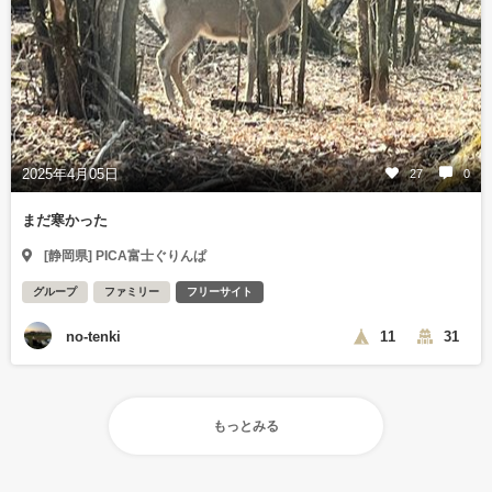
2025年4月05日
27
0
まだ寒かった
[静岡県] PICA富士ぐりんぱ
グループ
ファミリー
フリーサイト
no-tenki
11
31
もっとみる