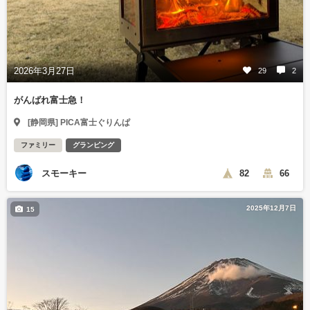
2026年3月27日
29
2
がんばれ富士急！
[静岡県] PICA富士ぐりんぱ
ファミリー
グランピング
スモーキー
82
66
2025年12月7日
15