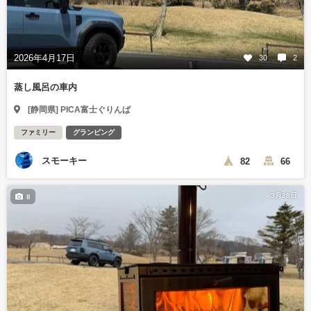
2026年4月17日
30
2
蒸し風呂の車内
[静岡県] PICA富士ぐりんぱ
ファミリー
グランピング
スモーキー
82
66
3月28日
8