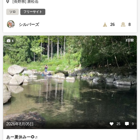
[長野県] 唐松岳
ソロ
フリーサイト
シルバーズ
26
8
2日前
6
2026年8月05日
25
9
あー夏休みー🌻♬