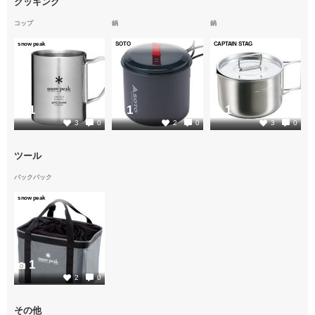
クッキング
コップ
鍋
鍋
snow peak
SOTO
CAPTAIN STAG
1
1
1
3
0
2
0
3
0
ツール
バックパック
snow peak
1
2
0
その他