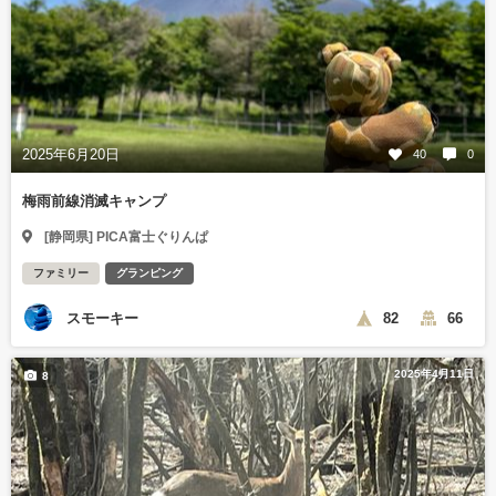
2025年6月20日
40
0
梅雨前線消滅キャンプ
[静岡県] PICA富士ぐりんぱ
ファミリー
グランピング
スモーキー
82
66
2025年4月11日
8