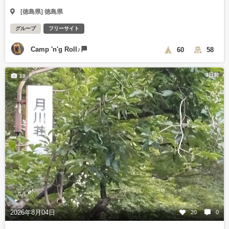
[徳島県] 徳島県
グループ
フリーサイト
Camp 'n'g Roll♪🏁
60
58
3日前
10
2026年8月04日
20
0