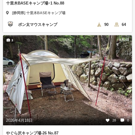
十里木BASEキャンプ場ｰ1 No.88
[静岡県] 十里木BASEキャンプ場
ポン太マウスキャンプ
90
64
5月2日
3
2026年4月18日
28
0
やぐら沢キャンプ場-26 No.87