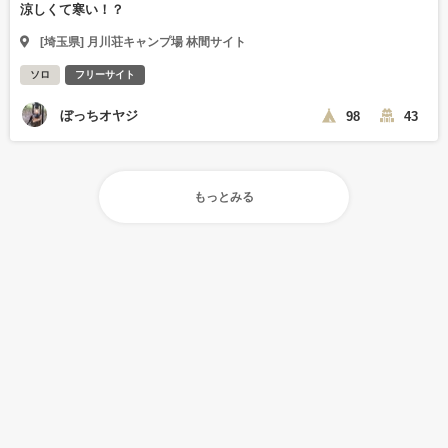
涼しくて寒い！？
[埼玉県] 月川荘キャンプ場 林間サイト
ソロ
フリーサイト
ぼっちオヤジ
98
43
もっとみる