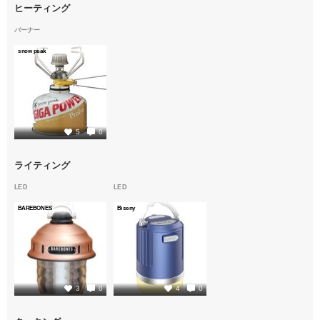
ヒーティング
バーナー
snow peak
1
5
0
ライティング
LED
LED
BAREBONES
Biseny
1
1
3
0
4
0