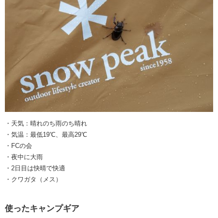
・天気：晴れのち雨のち晴れ
・気温：最低19℃、最高29℃
・FCの会
・夜中に大雨
・2日目は快晴で快適
・クワガタ（メス）
使ったキャンプギア