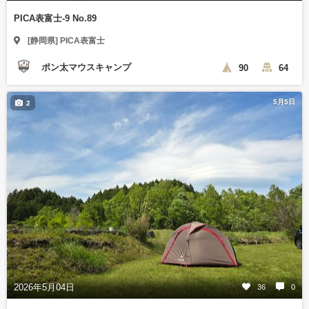
PICA表富士-9 No.89
[静岡県] PICA表富士
ポン太マウスキャンプ
90
64
5月5日
2
2026年5月04日
36
0