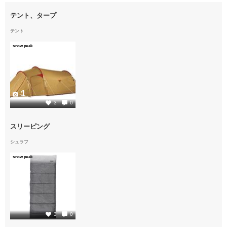
テント、タープ
テント
snow peak
1
3
0
スリーピング
シュラフ
snow peak
1
3
0