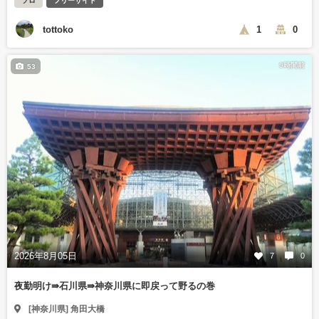
ソロ
フリーサイト
tottoko
1
0
9時間前
53
2026年8月05日
7
0
夜勤明け⇛石川県⇛神奈川県に即戻って野るの巻
[神奈川県] 角田大橋