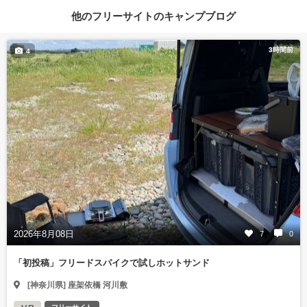
他のフリーサイトのキャンプブログ
3時間前
4
2026年8月08日
7
0
「初投稿」フリードスパイクで試しホットサンド
[神奈川県] 座架依橋 河川敷