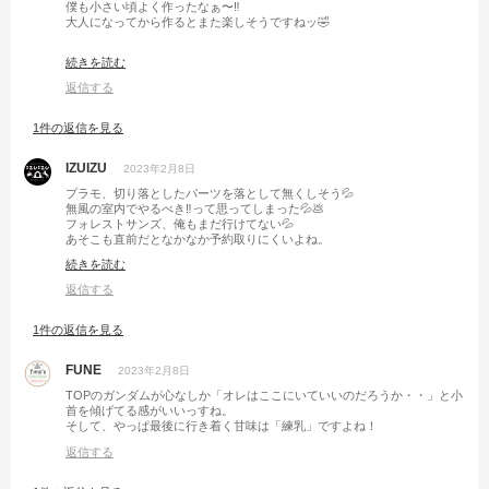
僕も小さい頃よく作ったなぁ〜‼︎
大人になってから作るとまた楽しそうですねッ🤣
いちごは僕も小さい頃、祖父の影響で砂糖&牛乳で食べてましたッ🥰
続きを読む
練乳も好きだし、基本甘いのが大好きですッ🤭💦笑笑
返信する
1件の返信を見る
IZUIZU
2023年2月8日
プラモ、切り落としたパーツを落として無くしそう💦
無風の室内でやるべき‼️って思ってしまった💦💩
フォレストサンズ、俺もまだ行けてない💦
あそこも直前だとなかなか予約取りにくいよね。
もう少し暖かくなったら、ブッシュクラフトのソロに行こうかと考えてま
続きを読む
す。
返信する
1件の返信を見る
FUNE
2023年2月8日
TOPのガンダムが心なしか「オレはここにいていいのだろうか・・」と小
首を傾げてる感がいいっすね。
そして、やっぱ最後に行き着く甘味は「練乳」ですよね！
返信する