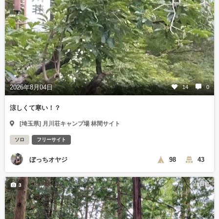
2026年8月04日
14
0
涼しくて寒い！？
[埼玉県] 月川荘キャンプ場 林間サイト
ソロ
フリーサイト
ぼっちオヤジ
98
43
1日前
3