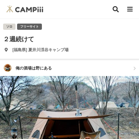
ソロ
フリーサイト
２週続けて
[福島県] 夏井川渓谷キャンプ場
俺の酒場は野にある
2023年2月6日