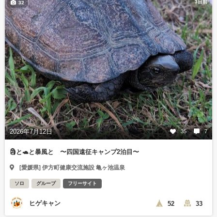
3日前
32
2026年7月12日
35
7
🗿と🐢と暴風と 〜四国遠征キャンプ2泊目〜
[愛媛県] 伊方町健康交流施設 亀ヶ池温泉
ソロ
グループ
フリーサイト
ヒゲキャン
52
33