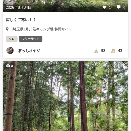
2026年8月04日
14
0
涼しくて寒い！？
[埼玉県] 月川荘キャンプ場 林間サイト
ソロ
フリーサイト
ぼっちオヤジ
98
43
1日前
3