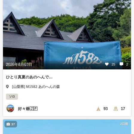
2026年8月03日
25
2
ひとり真夏のあのへんで…
[山梨県] M1582 あのへんの森
ソロ
好々爺🇯🇵
93
17
2日前
37