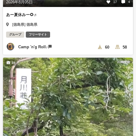
2026年8月05日
17
4
あー夏休みー🌻♬
[徳島県] 徳島県
グループ
フリーサイト
Camp 'n'g Roll♪🏁
60
58
23時間前
10