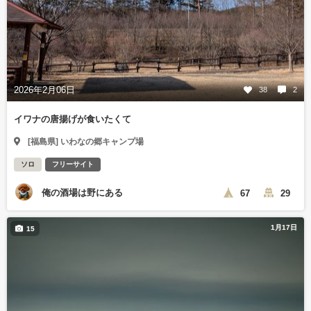
2026年2月06日
38
2
イワナの唐揚げが食いたくて
[福島県] いわなの郷キャンプ場
ソロ
フリーサイト
俺の酒場は野にある
67
29
1月17日
15