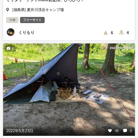
[福島県] 夏井川渓谷キャンプ場
ソロ
フリーサイト
くりもり
6
4
2022年9月28日
7
2022年5月23日
46
0