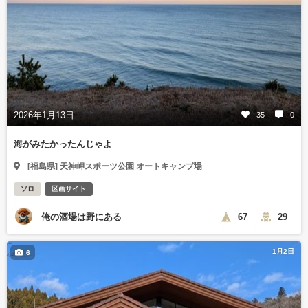
2026年1月13日
35
0
海がみたかったんじゃよ
[福島県] 天神岬スポーツ公園 オートキャンプ場
ソロ
区画サイト
俺の酒場は野にある
67
29
1月2日
6