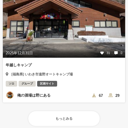
2025年12月31日
31
0
年越しキャンプ
[福島県] いわき市遠野オートキャンプ場
ソロ
グループ
区画サイト
俺の酒場は野にある
67
29
もっとみる