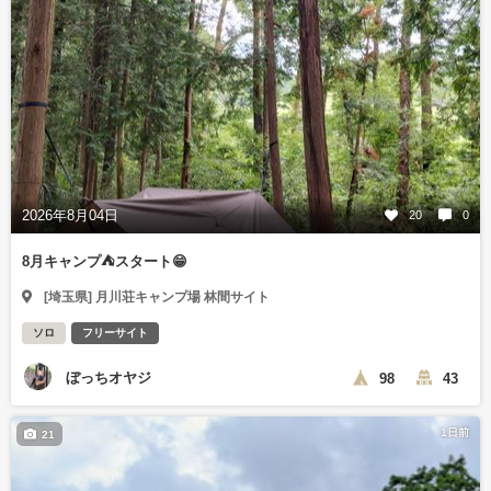
2026年8月04日
20
0
8月キャンプ⛺️スタート😁
[埼玉県] 月川荘キャンプ場 林間サイト
ソロ
フリーサイト
ぼっちオヤジ
98
43
1日前
21