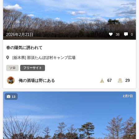
2026年2月21日
38
0
春の陽気に誘われて
[栃木県] 那須たんぽぽ村キャンプ広場
ソロ
フリーサイト
俺の酒場は野にある
67
29
2月7日
13