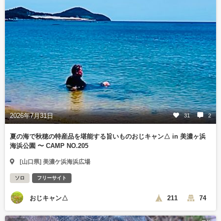
2026年7月31日
31
2
夏の海で秋穂の特産品を堪能する旨いものおじキャン△ in 美濃ヶ浜
海浜公園 〜 CAMP NO.205
[山口県] 美濃ケ浜海浜広場
ソロ
フリーサイト
おじキャン△
211
74