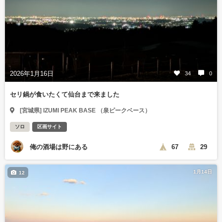
2026年1月16日
34
0
セリ鍋が食いたくて仙台まで来ました
[宮城県] IZUMI PEAK BASE （泉ピークベース）
ソロ
区画サイト
俺の酒場は野にある
67
29
1月14日
12