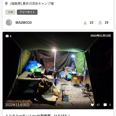
[福島県] 夏井川渓谷キャンプ場
ソロ
フリーサイト
MA2MO10
15
19
2022年11月13日
4
2022年11月05日
47
0
ミリタリーテントmulti初使用、ひろびろ！