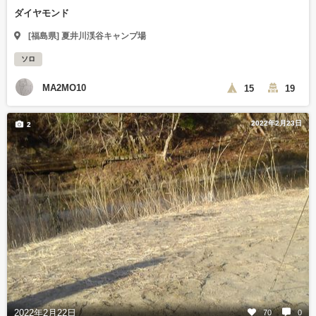
ダイヤモンド
[福島県] 夏井川渓谷キャンプ場
ソロ
MA2MO10
15
19
2022年2月23日
2
2022年2月22日
70
0